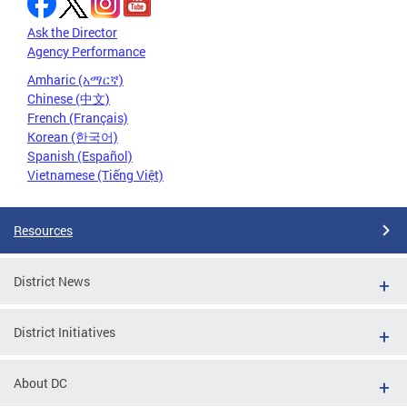
Ask the Director
Agency Performance
Amharic (አማርኛ)
Chinese (中文)
French (Français)
Korean (한국어)
Spanish (Español)
Vietnamese (Tiếng Việt)
Resources
District News
District Initiatives
About DC