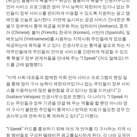
(워싱턴 콜롬비아 특별구) – 워싱턴 콜롬비아 특별구 인권사무소의
언어 서비스 프로그램은 영어 구사 능력이 제한되어 있거나 없는 주
민들이 정부 서비스를 편리하게 이용할 수 있도록 지원하는 광고 캠
페인을 오늘로 실시한다. 이번에 실시되는 공공 서비스 안내문은 특
별구 정부에서 통역 제공을 의무화 하는 암하라어 (Amharic), 중국
어 (Chinese), 불어 (French), 한국어 (Korean), 서반어 (Spanish), 및
베트남어 (Vietnamese)를 사용하는 지역사회 주민들에게 정보를
제공하는데 목적을 두고 있다. 인권사무소는 통역을 필요로 하는 지
역주민들에게 주민들의 언어로 서비스를 간편하게 제공할 수 있도
록 특별구 정부 관계자들을 안내해 주는 “I Speak” (저도 말해요) 카
드를 근래 발행했다.
“지역 사회 대표들과 함께한 저희 언어 서비스 프로그램의 현장 일
을 통해 영어 구사 능력이 제한되어있거나 없는 주민들이 정부 서비
스를 이용하는데 많은 불편함을 겪고 있다는 점을 드러냈다”고
Gustavo Velsquez 인권사무소장은 전했다. 더 나아가, “I Speak 카
드는 주민들과 정부 기관을 연결 해 주는 역활을 할 뿐만 아니라 영
어 구사가 불편한 주민들이 통역이나 번역된 자료가 필요한 경우 인
권사무소에 연락 하도록 격려하고 있다”고 더했다.
“I Speak” 카드를 홍보하기 위해 여섯 개 언어를 각 구사하는 지역 사
회 멤버들로 구성된 텔레비젼 광고를실시하게 된다. 각 나라 모국어