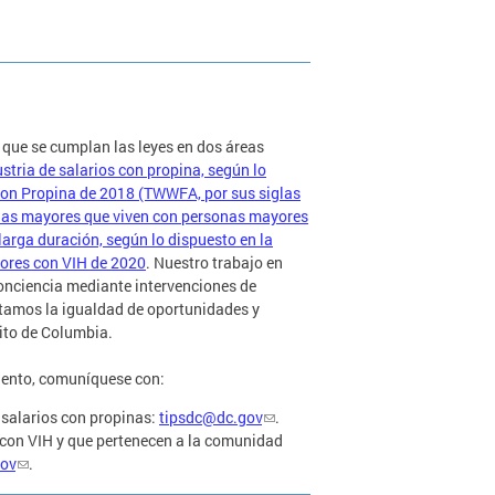
que se cumplan las leyes en dos áreas
stria de salarios con propina, según lo
con Propina de 2018 (TWWFA, por sus siglas
onas mayores que viven con personas mayores
arga duración, según lo dispuesto en la
ores con VIH de 2020
. Nuestro trabajo en
conciencia mediante intervenciones de
ntamos la igualdad de oportunidades y
rito de Columbia.
iento, comuníquese con:
 salarios con propinas:
tipsdc@dc.gov
.
con VIH y que pertenecen a la comunidad
gov
.