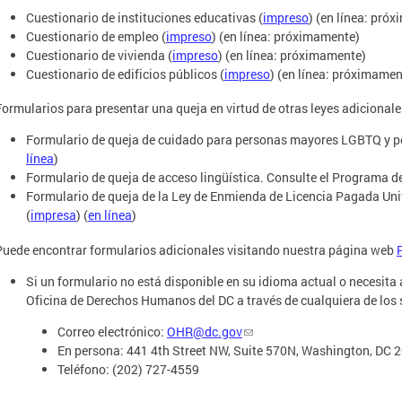
Cuestionario de instituciones educativas (
impreso
) (en línea: pró
Cuestionario de empleo (
impreso
) (en línea: próximamente)
Cuestionario de vivienda (
impreso
) (en línea: próximamente)
Cuestionario de edificios públicos (
impreso
) (en línea: próximamen
Formularios para presentar una queja en virtud de otras leyes adicionale
Formulario de queja de cuidado para personas mayores LGBTQ y p
línea
)
Formulario de queja de acceso lingüística. Consulte el Programa d
Formulario de queja de la Ley de Enmienda de Licencia Pagada Unive
(
impresa
) (
en línea
)
Puede encontrar formularios adicionales visitando nuestra página web
Si un formulario no está disponible en su idioma actual o necesit
Oficina de Derechos Humanos del DC a través de cualquiera de los
Correo electrónico:
OHR@dc.gov
En persona: 441 4th Street NW, Suite 570N, Washington, DC 
Teléfono: (202) 727-4559