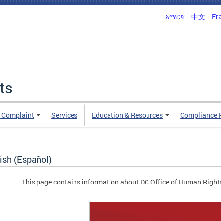
አማርኛ
中文
Fr
ts
n Complaint
Services
Education & Resources
Compliance 
ish (Español)
This page contains information about DC Office of Human Rights