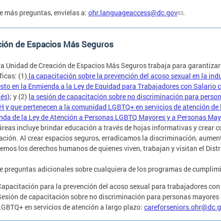
ne más preguntas, envíelas a:
ohr.languageaccess@dc.gov
.
ción de Espacios Más Seguros
a Unidad de Creación de Espacios Más Seguros trabaja para garantizar 
ficas: (1)
la capacitación sobre la prevención del acoso sexual en la indu
sto en la Enmienda a la Ley de Equidad para Trabajadores con Salario 
lés)
; y (2)
la sesión de capacitación sobre no discriminación para pers
H y que pertenecen a la comunidad LGBTQ+ en servicios de atención de l
da de la Ley de Atención a Personas LGBTQ Mayores y a Personas May
áreas incluye brindar educación a través de hojas informativas y crear 
ación. Al crear espacios seguros, erradicamos la discriminación, aume
emos los derechos humanos de quienes viven, trabajan y visitan el Dist
ne preguntas adicionales sobre cualquiera de los programas de cumplim
Capacitación para la prevención del acoso sexual para trabajadores con
Sesión de capacitación sobre no discriminación para personas mayores 
LGBTQ+ en servicios de atención a largo plazo:
careforseniors.ohr@dc.