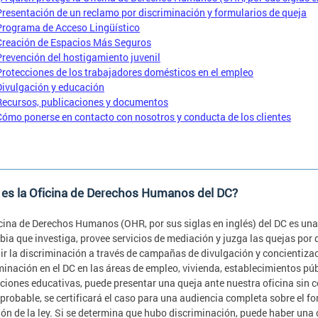
Presentación de un reclamo por discriminación y formularios de queja
Programa de Acceso Lingüístico
Creación de Espacios Más Seguros
Prevención del hostigamiento juvenil
Protecciones de los trabajadores domésticos en el empleo
Divulgación y educación
Recursos, publicaciones y documentos
Cómo ponerse en contacto con nosotros y conducta de los clientes
es la Oficina de Derechos Humanos del DC?
cina de Derechos Humanos (OHR, por sus siglas en inglés) del DC es una
ia que investiga, provee servicios de mediación y juzga las quejas por
ir la discriminación a través de campañas de divulgación y concientizac
minación en el DC en las áreas de empleo, vivienda, establecimientos pú
uciones educativas, puede presentar una queja ante nuestra oficina sin 
probable, se certificará el caso para una audiencia completa sobre el f
ión de la ley. Si se determina que hubo discriminación, puede haber un