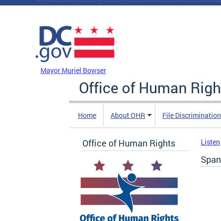
Skip to main content
DC Agency Top Menu
Mayor Muriel Bowser
Office of Human Righ
Home
About OHR
File Discriminatio
Office of Human Rights
Listen
Span