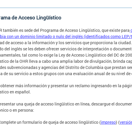
rama de Acceso Lingüístico
 también es sede del Programa de Acceso Lingüístico, que existe para
g
ia con un dominio limitado o nulo del inglés (identificados como LEP/NE
ad de acceso a la información y los servicios que proporciona la ciudad
do del inglés se les deben ofrecer servicios de interpretación o documen
amentales, tal como lo exige la Ley de Acceso Lingüístico del DC de 20
stico de la OHR lleva a cabo una amplia labor de divulgación, brinda cap
des subvencionadas y agencias del Distrito de Columbia que prestan ser
ia de su servicio a estos grupos con una evaluación anual de su nivel d
obtener más información y presentar un reclamo ingresando en la pág
stico en español.
resentar una queja de acceso lingüístico en línea, descargue el documen
ónico o en persona:
Complete un formulario de queja de acceso lingüístico (
impreso
) (
versió