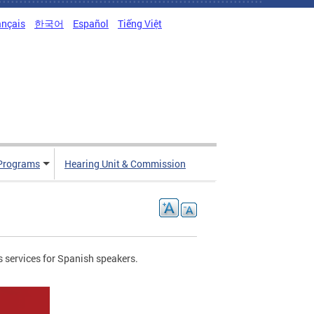
ançais
한국어
Español
Tiếng Việt
Programs
Hearing Unit & Commission
 services for Spanish speakers.