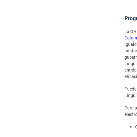
Prog
La OHR
Columb
iguald
limita
gubern
Lingüí
entida
eficac
Puede 
Lingüí
Para p
electr