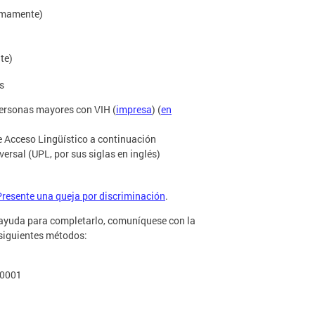
ximamente)
te)
s
ersonas mayores con VIH (
impresa
) (
en
e Acceso Lingüístico a continuación
rsal (UPL, por sus siglas en inglés)
Presente una queja por discriminación
.
a ayuda para completarlo, comuníquese con la
 siguientes métodos:
20001