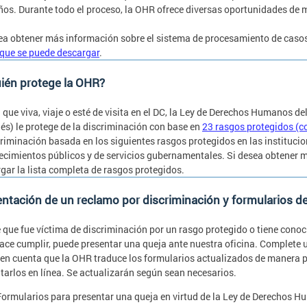
ños. Durante todo el proceso, la OHR ofrece diversas oportunidades de m
ea obtener más información sobre el sistema de procesamiento de caso
que se puede descargar
.
ién protege la OHR?
 que viva, viaje o esté de visita en el DC, la Ley de Derechos Humanos d
lés) le protege de la discriminación con base en
23 rasgos protegidos (c
criminación basada en los siguientes rasgos protegidos en las institucion
ecimientos públicos y de servicios gubernamentales. Si desea obtener m
gar la lista completa de rasgos protegidos.
ntación de un reclamo por discriminación y formularios d
e que fue víctima de discriminación por un rasgo protegido o tiene conoc
ce cumplir, puede presentar una queja ante nuestra oficina. Complete u
en cuenta que la OHR traduce los formularios actualizados de manera pr
tarlos en línea. Se actualizarán según sean necesarios.
Formularios para presentar una queja en virtud de la Ley de Derechos 