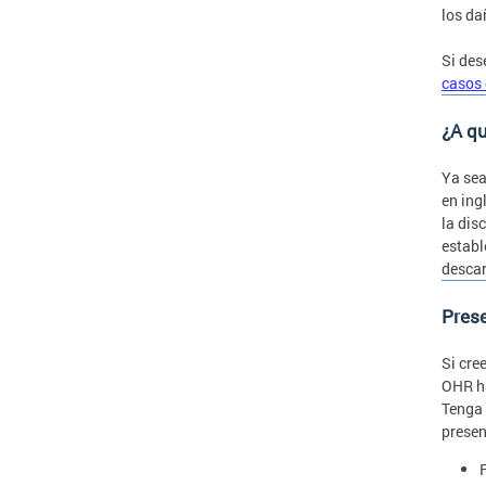
los da
Si des
casos 
¿A qu
Ya sea
en ing
la dis
establ
descar
Prese
Si cre
OHR ha
Tenga 
presen