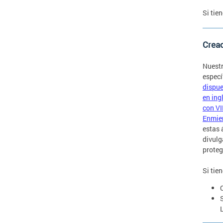
Si tie
Crea
Nuestr
especí
dispue
en ing
con VI
Enmien
estas 
divulg
proteg
Si tie