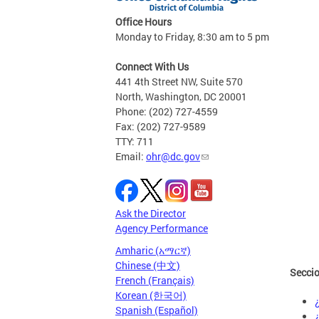
Office Hours
Monday to Friday, 8:30 am to 5 pm
Connect With Us
441 4th Street NW, Suite 570
North, Washington, DC 20001
Phone: (202) 727-4559
Fax: (202) 727-9589
TTY: 711
Email:
ohr@dc.gov
Ask the Director
Agency Performance
Amharic (አማርኛ)
Chinese (中文)
Seccio
French (Français)
Korean (한국어)
Spanish (Español)