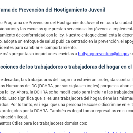
rama de Prevención del Hostigamiento Juvenil
o Programa de Prevención del Hostigamiento Juvenil en toda la ciudad
ionarios y las escuelas que prestan servicios a los jóvenes a implementa
amiento de conformidad con la ley. Nuestro enfoque desalienta la depend
, adopta un enfoque de salud pública centrado en la prevención, el apoyo
cidentes para cambiar el comportamiento.
ne más preguntas o inquietudes, envíelas a
bullyingprevention@dc.gov
cciones de los trabajadores o trabajadoras del hogar en e
e décadas, las trabajadoras del hogar no estuvieron protegidas contra l
os Humanos del DC (DCHRA, por sus siglas en inglés) porque estaban ex
ba la ley. Ahora, la DCHRA se ha modificado para incluir a las trabajado
do. Esto significa que, si es una trabajadora del hogar, tiene las mism
dos. Por lo tanto, es ilegal que una persona le acose o discrimine en el 
 protegidos por la DCHRA. También es ilegal tomar represalias en su co
minación ilegal.
ntos útiles para los trabajadores domésticos: