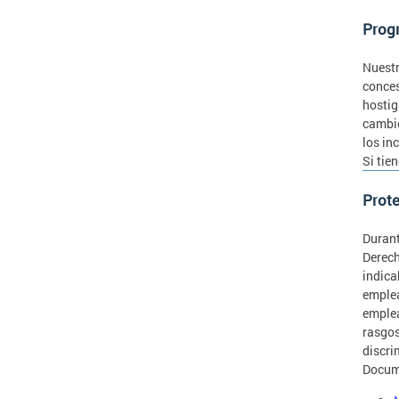
Prog
Nuestr
conces
hostig
cambio
los in
Si tie
Prote
Durant
Derech
indica
emplea
emplea
rasgos
discri
Docume