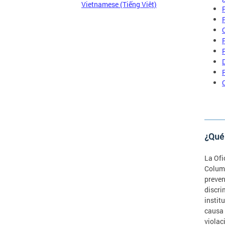
Vietnamese (Tiếng Việt)
¿Qué 
La Ofi
Columb
preven
discri
instit
causa 
violac