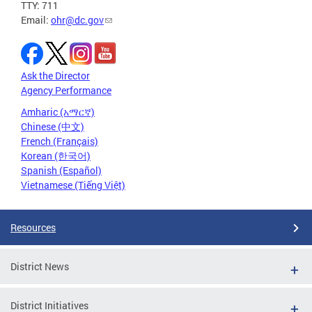
TTY: 711
Email:
ohr@dc.gov
Ask the Director
Agency Performance
Amharic (አማርኛ)
Chinese (中文)
French (Français)
Korean (한국어)
Spanish (Español)
Vietnamese (Tiếng Việt)
Resources
District News
District Initiatives