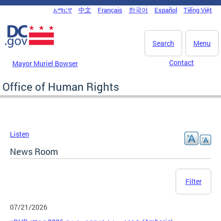
Skip to main content
አማርኛ
中文
Français
한국어
Español
Tiếng Việt
DC Agency Top Menu
Search
Menu
Contact
Mayor Muriel Bowser
Office of Human Rights
Listen
News Room
Filter
07/21/2026