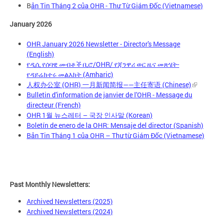
B
ản Tin Tháng 2 của OHR - Thư Từ Giám Đốc (Vietnamese)
January 2026
OHR January 2026 Newsletter - Director's Message
(English)
የዲሲ የሰባዊ መብቶች ቢሮ/OHR/ የጃንዋሪ ወር ዜና መጽሄት-
የዳይሬክተሩ መልእክት (Amharic)
人权办公室 (OHR) 一月新闻简报——主任寄语 (Chinese)
Bulletin d'information de janvier de l'OHR - Message du
directeur (French)
OHR 1월 뉴스레터 – 국장 인사말 (Korean)
Boletín de enero de la OHR: Mensaje del director (Spanish)
Bản Tin Tháng 1 của OHR – Thư từ Giám Đốc (Vietnamese)
Past Monthly Newsletters:
Archived Newsletters (2025)
Archived Newsletters (2024)