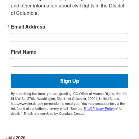
and other information about civil rights in the District
of Columbia.
Email Address
First Name
Sign Up
By submitting this form, you are granting: DC Office of Human Rights, 441 4th
St NW Ste 570N, Washington, District of Columbia, 20001, United States,
http://www.ohr.dc.gov permission to email you. You may unsubscribe via the
link found at the bottom of every email. (See our
Email Privacy Policy
for
details.) Emails are serviced by Constant Contact.
July 2026