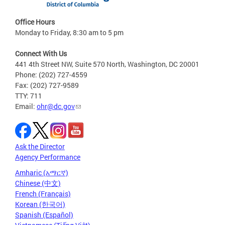
Office Hours
Monday to Friday, 8:30 am to 5 pm
Connect With Us
441 4th Street NW, Suite 570 North, Washington, DC 20001
Phone: (202) 727-4559
Fax: (202) 727-9589
TTY: 711
Email:
ohr@dc.gov
Ask the Director
Agency Performance
Amharic (አማርኛ)
Chinese (中文)
French (Français)
Korean (한국어)
Spanish (Español)