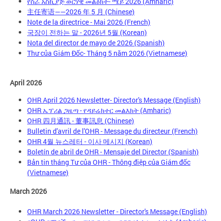
የስራ አስኪያጅ ወርሃዊ መልዕክት- ሜይ 2026 (Amharic)
主任寄语——2026 年 5 月 (Chinese)
Note de la directrice - Mai 2026 (French)
국장이 전하는 말 - 2026년 5월 (Korean)
Nota del director de mayo de 2026 (Spanish)
Thư của Giám Đốc- Tháng 5 năm 2026 (Vietnamese)
April 2026
OHR April 2026 Newsletter- Director's Message (English)
OHR ኤፕሪል ጋዜጣ - የዳይሬክተር መልእክት (Amharic)
OHR 四月通訊 - 董事訊息 (Chinese)
Bulletin d'avril de l'OHR - Message du directeur (French)
OHR 4월 뉴스레터 - 이사 메시지 (Korean)
Boletín de abril de OHR - Mensaje del Director (Spanish)
Bản tin tháng Tư của OHR - Thông điệp của Giám đốc
(Vietnamese)
March 2026
OHR March 2026 Newsletter - Director's Message (English)