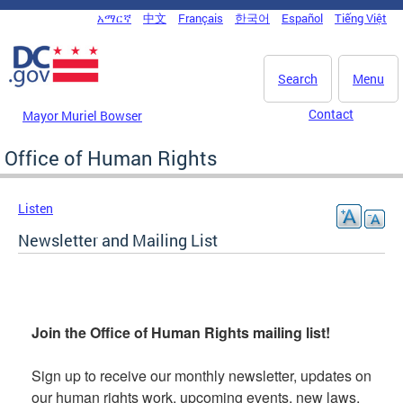
Skip to main content
አማርኛ
中文
Français
한국어
Español
Tiếng Việt
DC Agency Top Menu
Search
Menu
Contact
Mayor Muriel Bowser
Office of Human Rights
Listen
Newsletter and Mailing List
Join the Office of Human Rights mailing list!
Sign up to receive our monthly newsletter, updates on
our human rights work, upcoming events, new laws,