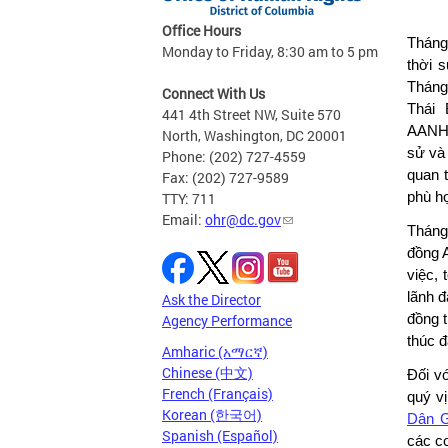
Office Hours
Tháng
Monday to Friday, 8:30 am to 5 pm
thời 
Tháng
Connect With Us
Thái 
441 4th Street NW, Suite 570
AANHP
North, Washington, DC 20001
sử và
Phone: (202) 727-4559
quan 
Fax: (202) 727-9589
TTY: 711
phù h
Email:
ohr@dc.gov
Tháng
đồng 
việc, 
lãnh đ
Ask the Director
Agency Performance
đồng t
thúc 
Amharic (አማርኛ)
Chinese (中文)
Đối v
French (Français)
quý vị
Korean (한국어)
Dân G
Spanish (Español)
các cơ