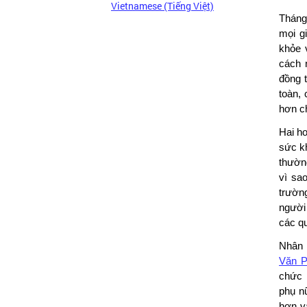
Vietnamese (Tiếng Việt)
Tháng
mọi g
khỏe 
cách 
đồng 
toàn,
hơn ch
Hai ho
sức k
thườn
vì sao
trường
người
các qu
Nhân 
Văn P
chức 
phụ n
hơn v