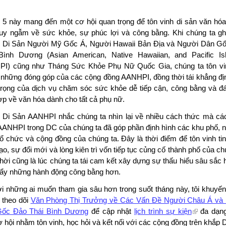
 5 này mang đến một cơ hội quan trọng để tôn vinh di sản văn hóa
suy ngẫm về sức khỏe, sự phúc lợi và công bằng. Khi chúng ta gh
 Di Sản Người Mỹ Gốc Á, Người Hawaii Bản Địa và Người Dân G
Bình Dương (Asian American, Native Hawaiian, and Pacific Isl
I) cũng như Tháng Sức Khỏe Phụ Nữ Quốc Gia, chúng ta tôn vin
 những đóng góp của các cộng đồng AANHPI, đồng thời tái khẳng đị
trọng của dịch vụ chăm sóc sức khỏe dễ tiếp cận, công bằng và đ
ợp về văn hóa dành cho tất cả phụ nữ.
 Di Sản AANHPI nhắc chúng ta nhìn lại về nhiều cách thức mà cá
AANHPI trong DC của chúng ta đã góp phần định hình các khu phố, n
tổ chức và cộng đồng của chúng ta. Đây là thời điểm để tôn vinh ti
ạo, sự đổi mới và lòng kiên trì vốn tiếp tục củng cố thành phố của ch
hời cũng là lúc chúng ta tái cam kết xây dựng sự thấu hiểu sâu sắc
đẩy những hành động công bằng hơn.
ới những ai muốn tham gia sâu hơn trong suốt tháng này, tôi khuyến
 theo dõi
Văn Phòng Thị Trưởng về Các Vấn Đề Người Châu Á và
ốc Đảo Thái Bình Dương
để cập nhật
lịch trình sự kiện
đa dạn
 hội nhằm tôn vinh, học hỏi và kết nối với các cộng đồng trên khắp 