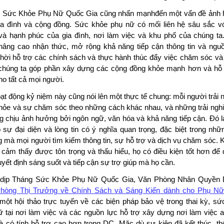
 Sức Khỏe Phụ Nữ Quốc Gia cũng nhấn mạnhđến một vấn đề ảnh
ia đình và cộng đồng. Sức khỏe phụ nữ có mối liên hệ sâu sắc v
và hạnh phúc của gia đình, nơi làm việc và khu phố của chúng ta
nâng cao nhận thức, mở rộng khả năng tiếp cận thông tin và nguồ
thời hỗ trợ các chính sách và thực hành thúc đẩy việc chăm sóc và
 chúng ta góp phần xây dựng các cộng đồng khỏe mạnh hơn và hỗ t
o tất cả mọi người.
ạt động kỷ niệm này cũng nói lên một thực tế chung: mỗi người trải
hỏe và sự chăm sóc theo những cách khác nhau, và những trải ngh
g chịu ảnh hưởng bởi ngôn ngữ, văn hóa và khả năng tiếp cận. Đó là
 sự đại diện và lòng tin có ý nghĩa quan trọng, đặc biệt trong nh
 mà mọi người tìm kiếm thông tin, sự hỗ trợ và dịch vụ chăm sóc. 
 cảm thấy được tôn trọng và thấu hiểu, họ có điều kiện tốt hơn để 
yết định sáng suốt và tiếp cận sự trợ giúp mà họ cần.
dịp Tháng Sức Khỏe Phụ Nữ Quốc Gia, Văn Phòng Nhân Quyền
hòng Thị Trưởng về Chính Sách và Sáng Kiến dành cho Phụ N
một hội thảo trực tuyến về các biện pháp bảo vệ trong thai kỳ, sứ
ữ tại nơi làm việc và các nguồn lực hỗ trợ xây dựng nơi làm việc a
à có tính hỗ trợ cao hơn trong DC. Mặc dù sự kiện đã kết thúc, thô