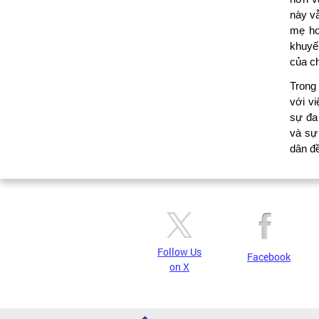
này vẫ
mẹ ho
khuyế
của ch
Trong 
với v
sự đa
và sự
dân đề
Follow Us
Facebook
on X