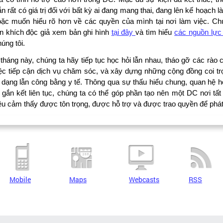
n rất có giá trị đối với bất kỳ ai đang mang thai, đang lên kế hoạch 
ặc muốn hiểu rõ hơn về các quyền của mình tại nơi làm việc. Chú
n khích độc giả xem bản ghi hình
tại đây
và tìm hiểu
các nguồn lực 
úng tôi.
tháng này, chúng ta hãy tiếp tục học hỏi lẫn nhau, tháo gỡ các rào 
iệc tiếp cận dịch vụ chăm sóc, và xây dựng những cộng đồng coi tr
 dạng lẫn công bằng y tế. Thông qua sự thấu hiểu chung, quan hệ h
 gắn kết liên tục, chúng ta có thể góp phần tạo nên một DC nơi tất
u cảm thấy được tôn trọng, được hỗ trợ và được trao quyền để phát 
Mobile
Maps
Webcasts
RSS