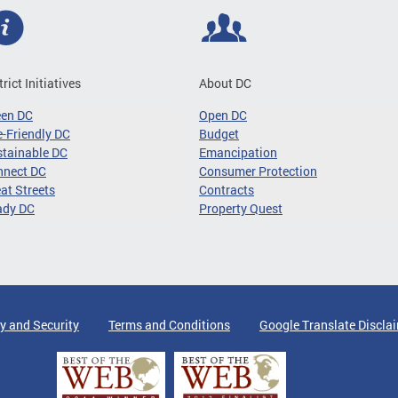
trict Initiatives
About DC
een DC
Open DC
-Friendly DC
Budget
tainable DC
Emancipation
nnect DC
Consumer Protection
at Streets
Contracts
ady DC
Property Quest
y and Security
Terms and Conditions
Google Translate Discla