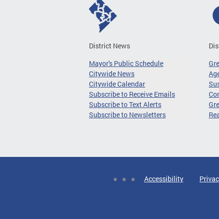
District News
Dis
Mayor's Public Schedule
Gr
Citywide News
Age
Citywide Calendar
Sus
Subscribe to Receive Emails
Co
Subscribe to Text Alerts
Gre
Subscribe to Newsletters
Re
Accessibility
Privac