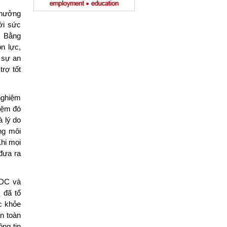
 hưởng
ới sức
. Bằng
n lực,
 sự an
rợ tốt
 nghiệm
iệm đó
 lý do
ững môi
Khi mọi
đưa ra
 DC và
ữ
đã tổ
c khỏe
n toàn
ng tin