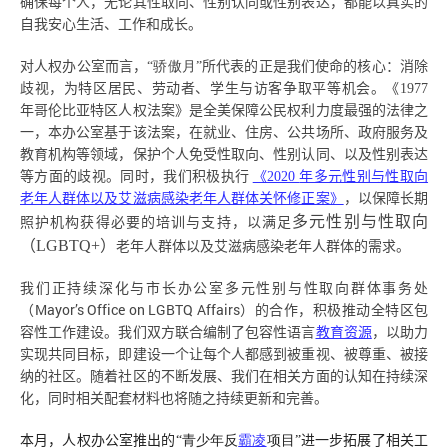
确保每个人，无论其性取向、性别认同或性别表达，都能以真实的
自我安心生活、工作和成长。
对人权办公室而言，
“骄傲月”
所代表的正是我们使命的核心：消除
歧视，为特区居民、劳动者、学生与访客争取平等机会。《
1977
年哥伦比亚特区人权法案》是全美保障公民权利力度最强的法律之
一，本办公室基于该法案，在就业、住房、公共场所、政府服务及
教育机构等领域，保护个人免受性取向、性别认同、以及性别表达
等方面的歧视。同时，我们积极执行
《
2020
年多元性别与性取向
老年人群体以及艾滋病感染老年人群体关怀修正案》
，以保障长期
多元性别与性取向
照护机构获得必要的培训与支持，以满足
（
LGBTQ+
）
老年人群体以及艾滋病感染老年人群体的需求。
我们正持续深化与市长办公室多元性别与性取向群体事务处
Mayor’s Office on LGBTQ Affairs
（
）的合作，积极推动全特区包
容性工作建设。我们双方联合编制了包容性语言
教育资源
，以助力
实现共同目标，即建设一个让每个人都感到被重视、被尊重、被接
纳的社区。随着社区的不断发展、我们在相关方面的认知在持续深
化，同时相关配套材料也将随之持续更新和完善。
本月，人权办公室推出的
“青少年反
霸凌
项目”
进一步拓展了相关工