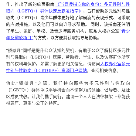
作，推出了新的单页指南
《当霸凌指向你的身份：多元性别与性
取向（
LGBTQ+
）群体快速反霸凌指南》
，旨在帮助多元性别与性
取向（
LGBTQ+
）青少年群体更好地了解霸凌的表现形式、可采取
的应对措施，以及他们可以向谁寻求帮助。
同时，该指南还注明
了学生、家庭、学校、及青少年服务机构，联系人权办公室
“青少
年反霸凌项目”
的方式，以方便其获取指导与协助。
“骄傲月”
同样是提升公众认知的契机，有助于公众了解特区多元性
别与性取向（
LGBTQ+
）居民、劳动者、学生、以及访客群体所享
有的权利与保护。如需了解更多相关信息，请访问
人权办公室多元
性别与性取向（
LGBTQIA+
）资源门户网站
，查阅相关信息。
值此
“骄傲月”
之际，我们特向那些为多元性别与性取向
（
LGBTQ+
）群体争取平等机会而不懈努力的领袖、倡导者、及社
区成员致敬。让我们携手同行，建设一个人人在法律框架下都能获
得尊严、尊重与公正的特区。