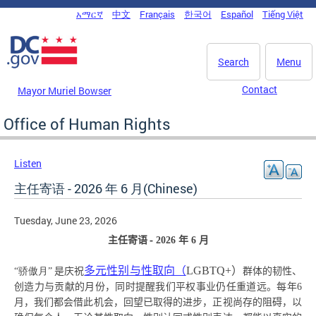
Skip to main content
አማርኛ
中文
Français
한국어
Español
Tiếng Việt
DC Agency Top Menu
Search
Menu
Contact
Mayor Muriel Bowser
Office of Human Rights
Listen
主任寄语 - 2026 年 6 月(Chinese)
Tuesday, June 23, 2026
-
主任寄语
2026
年
6
月
多元性别与性取向（
LGBTQ+
）
“骄傲月”
是庆祝
群体的韧性、
创造力与贡献的月份，同时提醒我们平权事业仍任重道远。每年
6
月，我们都会借此机会，回望已取得的进步，正视尚存的阻碍，以