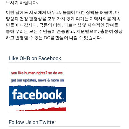
보시기
바랍니다
.
이번
달에도
서로에게
배우고
,
돌봄에
대한
장벽을
허물며
,
다
양성과
건강
형평성을
모두
가치
있게
여기는
지역사회를
계속
만들어
나갑시다
.
공동의
이해
,
파트너십
및
지속적인
참여를
통해
우리는
모든
주민들이
존중받고
,
지원받으며
,
충분히
성장
하고
번영할
수
있는
DC
를
만들어
나갈
수
있습니다
.
Like OHR on Facebook
Follow Us on Twitter