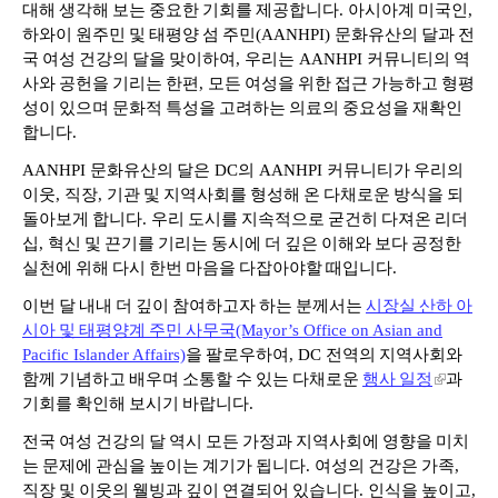
대해
생각해
보는
중요한
기회를
제공합니다
.
아시아계
미국인
,
하와이
원주민
및
태평양
섬
주민
(AANHPI)
문화유산의
달과
전
국
여성
건강의
달을
맞이하여
,
우리는
AANHPI
커뮤니티의
역
사와
공헌을
기리는
한편
,
모든
여성을
위한
접근
가능하고
형평
성이
있으며
문화적
특성을
고려하는
의료의
중요성을
재확인
합니다
.
AANHPI
문화유산의
달은
DC
의
AANHPI
커뮤니티가
우리의
이웃
,
직장
,
기관
및
지역사회를
형성해
온
다채로운
방식을
되
돌아보게
합니다
.
우리
도시를
지속적으로
굳건히
다져온
리더
십
,
혁신
및
끈기를
기리는
동시에
더
깊은
이해와
보다
공정한
실천에
위해
다시
한번
마음을
다잡아야할
때입니다
.
이번
달
내내
더
깊이
참여하고자
하는
분께서는
시장실
산하
아
시아
및
태평양계
주민
사무국
(Mayor’s Office on Asian and
Pacific Islander Affairs)
을
팔로우하여
, DC
전역의
지역사회와
함께
기념하고
배우며
소통할
수
있는
다채로운
행사
일정
과
기회를
확인해
보시기
바랍니다
.
전국
여성
건강의
달
역시
모든
가정과
지역사회에
영향을
미치
는
문제에
관심을
높이는
계기가
됩니다
.
여성의
건강은
가족
,
직장
및
이웃의
웰빙과
깊이
연결되어
있습니다
.
인식을
높이고
,