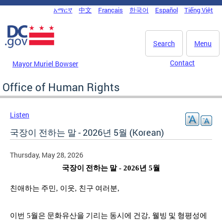
Skip to main content
አማርኛ
中文
Français
한국어
Español
Tiếng Việt
DC Agency Top Menu
Search
Menu
Contact
Mayor Muriel Bowser
Office of Human Rights
Listen
국장이 전하는 말 - 2026년 5월 (Korean)
Thursday, May 28, 2026
국장이
전하는
말
- 2026
년
5
월
친애하는
주민
,
이웃
,
친구
여러분
,
이번
5
월은
문화유산을
기리는
동시에
건강
,
웰빙
및
형평성에