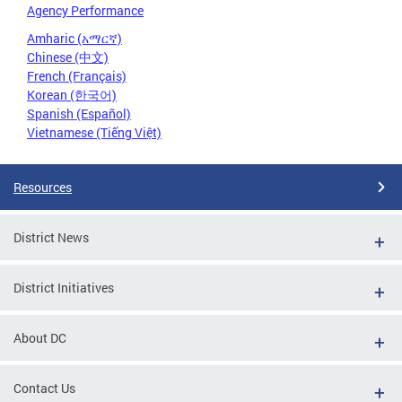
Agency Performance
Amharic (አማርኛ)
Chinese (中文)
French (Français)
Korean (한국어)
Spanish (Español)
Vietnamese (Tiếng Việt)
Resources
District News
District Initiatives
About DC
Contact Us