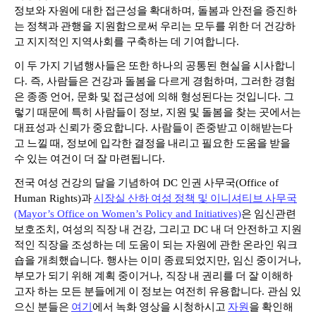
정보와
자원에
대한
접근성을
확대하며
,
돌봄과
안전을
증진하
는
정책과
관행을
지원함으로써
우리는
모두를
위한
더
건강하
고
지지적인
지역사회를
구축하는
데
기여합니다
.
이
두
가지
기념행사들은
또한
하나의
공통된
현실을
시사합니
다
.
즉
,
사람들은
건강과
돌봄을
다르게
경험하며
,
그러한
경험
은
종종
언어
,
문화
및
접근성에
의해
형성된다는
것입니다
.
그
렇기
때문에
특히
사람들이
정보
,
지원
및
돌봄을
찾는
곳에서는
대표성과
신뢰가
중요합니다
.
사람들이
존중받고
이해받는다
고
느낄
때
,
정보에
입각한
결정을
내리고
필요한
도움을
받을
수
있는
여건이
더
잘
마련됩니다
.
전국
여성
건강의
달을
기념하여
DC
인권
사무국
(Office of
Human Rights)
과
시장실
산하
여성
정책
및
이니셔티브
사무국
(Mayor’s Office on Women’s Policy and Initiatives)
은
임신관련
보호조치
,
여성의
직장
내
건강
,
그리고
DC
내
더
안전하고
지원
적인
직장을
조성하는
데
도움이
되는
자원에
관한
온라인
워크
숍을
개최했습니다
.
행사는
이미
종료되었지만
,
임신
중이거나
,
부모가
되기
위해
계획
중이거나
,
직장
내
권리를
더
잘
이해하
고자
하는
모든
분들에게
이
정보는
여전히
유용합니다
.
관심
있
으신
분들은
여기
에서
녹화
영상을
시청하시고
자원
을
확인해