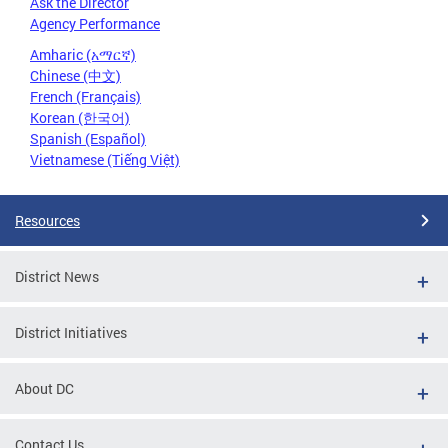
Ask the Director
Agency Performance
Amharic (አማርኛ)
Chinese (中文)
French (Français)
Korean (한국어)
Spanish (Español)
Vietnamese (Tiếng Việt)
Resources
District News
District Initiatives
About DC
Contact Us