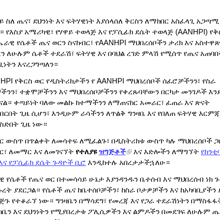
ይ ስለ ጤና፣ ደህንነት እና ፍትሃዊነት እያሰላሰለ ቅርስን ለማክበር አስፈላጊ አጋጣሚ
። የእስያ አሜሪካዊ፣ የሃዋይ ተወላጅ እና የፓሲፊክ ደሴት ተወላጅ (AANHPI) የቅ
ሔራዊ የሴቶች ጤና ወርን ስናከብር፣ የAANHPI ማህበረሰቦችን ታሪክ እና አስተዋ
ርን ለሁሉም ሴቶች ተደራሽ፣ ፍትሃዊ እና በባህል ረገድ ምላሽ የሚሰጥ የጤና አጠባበ
ጊነትን እናረጋግጣለን።
NHPI የቅርስ ወር የዲስትሪክታችን የ AANHPI ማህበረሰቦች ሰፈሮቻችንን፣ የስራ
ችንን፣ ተቋሞቻችንን እና ማህበረሰቦቻችንን የቀረጹባቸውን በርካታ መንገዶች እን
ናል።
ቀጣይነት
ባለው
መልኩ
ከተማችንን ለማጠናከር አመራር፣ ፈጠራ እና ጽናት
ብርበት ጊዜ ሲሆን፣ እንዲሁም ራሳችንን ለጥልቅ ግንዛቤ እና የበለጠ ፍትሃዊ እርምጃ
ስድበት ጊዜ ነው።
ር
ውስጥ በጥልቀት ለመሳተፍ ለሚፈልጉ፣ በዲስትሪክቱ ውስጥ ካሉ ማህበረሰቦች ጋ
ር፣ ለመማር እና ለመገናኘት
የተለያዩ
ዝግጅቶች
እና እድሎችን ለማግኘት
የከንቲ
 እና የፓሲፊክ ደሴት ጉዳዮች ቢሮ
እንዲከተሉ አበረታታችኋለሁ።
 የሴቶች የጤና ወር በተመሳሳይ ሁኔታ እያንዳንዱን ቤተሰብ እና ማህበረሰብ
ነክ
ጉ
ኩረት ያደርጋል። የሴቶች ጤና ከቤተሰቦቻችን፣ ከስራ ቦታዎቻችን እና ከአካባቢያችን 
እጅጉ የተቆራኘ ነው። ግንዛቤን በማሳደግ፣ የመረጃ እና የ
ጋራ
ተደራሽነትን በማስፋፋት
ካቤን እና ደህንነትን የሚያበረታቱ ፖሊሲዎችን እና ልምዶችን በመደገፍ ለሁሉም 