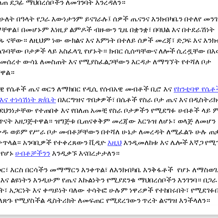
በለጠ ደጋፊ ማህበረሰቦችን ለመገንባት እንረዳለን።
 ሁለት በዓላት የጋራ እውነታንም ይናገራሉ፤ ሰዎች ጤናንና እንክብካቤን በተለየ መን
ማቸዋል፣
በመሆኑም
እነዚያ ልምዶች ብዙውን ጊዜ በቋንቋ፣ በባህል እና በተደራሽነት
ጹ ናቸው። ለዚህም ነው ውክልና እና እምነት በተለይ ሰዎች መረጃ፣ ድጋፍ እና እንክ
ጉባቸው ቦታዎች ላይ አስፈላጊ የሆኑት።
ክብር
ሲሰጣቸውና
ለሎች
ሲረዷቸው
በእ
ተመሰረተ ውሳኔ
ለመስጠት
እና የሚያስፈልጋቸውን እርዳታ ለማግኘት የተሻለ ቦታ
ዋል።
 የሴቶች ጤና ወርን ለማክበር የዲሲ የሰብአዊ መብቶች ቢሮ እና
የከንቲባ
ዋ
የሴቶ
እና ተነሳሽነት ጽ/ቤት
በእርግዝና ጥበቃዎች፣ በሴቶች የስራ ቦታ ጤና እና በዲስትሪ
ደህንነታቸው የተጠበቀ እና የበለጠ
አመቺ
የስራ ቦታዎችን የሚደግፉ ሀብቶች ላይ 
ጥናት አዘጋጅተዋል። ዝግጅቱ ቢጠናቀቅም መረጃው እርጉዝ ለሆኑ፣ ወላጅ ለመሆን
ዱ ወይም የሥራ ቦታ መብቶቻቸውን በተሻለ ሁኔታ ለመረዳት ለሚፈልጉ ሁሉ 
ቀጥላል። አንባቢዎች የተቀረጸውን ቪዲዮ
እዚህ
እንዲመለከቱ እና
ሌሎች
እኛጋ
የሚ
የሆኑ
ሀብቶቻችንን
እንዲ
ቃኙ
እናበረታታለን።
ወር፣ እርስ በርሳችን መማማርን እንቀጥል፣ ለእንክብካቤ እንቅፋቶች
የሆኑ ለማስወገ
እና ልዩነትን
እንዲሁም
የጤና እኩልነትን የሚያደንቁ ማህበረሰቦችን እንገንባ። በጋራ
ት፣ አጋርነት እና ቀጣይነት ባለው ተሳትፎ ሁሉም ነዋሪዎች የተከበሩበት፣ የሚደገፉበ
ለጽጉ የሚያስችል ዲስትሪክት ለመፍጠር
የሚደረገውን
ጥረት ልናግዝ
እንችላለን።