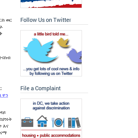
Follow Us on Twitter
ርስ ወር
ጽኦ
ቅ
ድናስብ
File a Complaint
ር
ባ
ዋ
ን
ዳይ
ደህንነት
 እና
ጤናማ