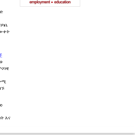
ገድ
ብካቤ
ውቀት
ች
ክቱ
ምናባዊ
ጠቃሚ
ገኙ
ድ
ት እና