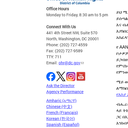
Office Hours
ይህ ሜ
Monday to Friday, 8:30 am to 5 pm
ይሰጣል
እና ብ
Connect With Us
እያከበ
441 4th Street NW, Suite 570
አስፈላ
North, Washington, DC 20001
Phone: (202) 727-4559
የ AA
Fax: (202) 727-9589
ቦታዎቻ
TTY: 711
ይጋብዘ
Email:
ohr@dc.gov
የምናከ
የምንወ
ሜይ
ወ
Ask the Director
ለማክበ
Agency Performance
የእስያ
Amharic (አማርኛ)
ብሔራዊ
Chinese (中文)
ላይ ት
French (Français)
ጋር በ
Korean (한국어)
እንክብ
Spanish (Español)