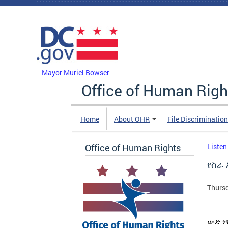
Skip to main content
DC Agency Top Menu
Mayor Muriel Bowser
Office of Human Righ
Home
About OHR
File Discriminatio
Office of Human Rights
Listen
የስራ 
Thursd
ውድ ነ