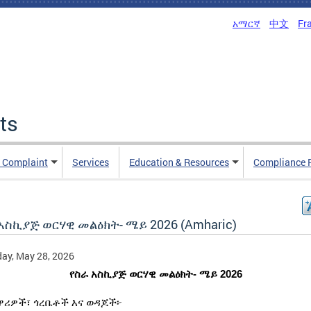
አማርኛ
中文
Fr
ts
n Complaint
Services
Education & Resources
Compliance 
አስኪያጅ ወርሃዊ መልዕክት- ሜይ 2026 (Amharic)
ay, May 28, 2026
የስራ አስኪያጅ
ወርሃዊ መልዕክት
- ሜይ 2026
ዋሪዎች፣ ጎረቤቶች እና ወዳጆች፦