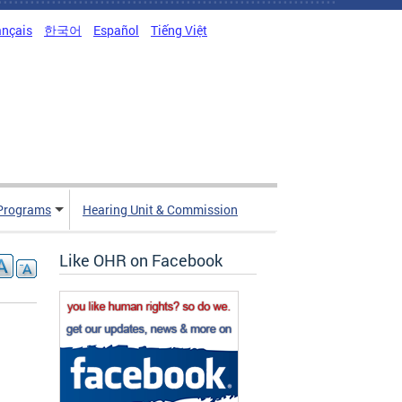
ançais
한국어
Español
Tiếng Việt
Programs
Hearing Unit & Commission
Like OHR on Facebook