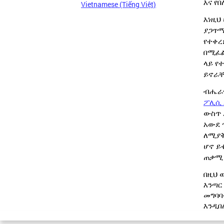
እና የ
Vietnamese (Tiếng Việt)
እነዚህ
ያጋጥ
የተቀረ
በሚፈል
ላይ የ
ይኖራቸ
ብሔራዊ
ፖሊሲ 
ውስጥ 
አውደ 
ለሚያቅ
ሆኖ ይ
ጠቃሚ
በዚህ 
እንጣር
መግባባ
እንዲበ