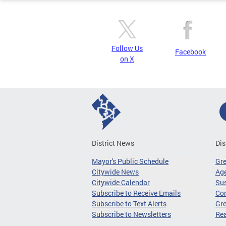
Follow Us
Facebook
on X
District News
Dis
Mayor's Public Schedule
Gr
Citywide News
Age
Citywide Calendar
Sus
Subscribe to Receive Emails
Co
Subscribe to Text Alerts
Gre
Subscribe to Newsletters
Re