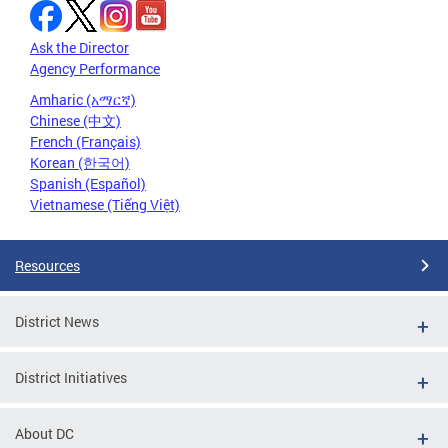
Ask the Director
Agency Performance
Amharic (አማርኛ)
Chinese (中文)
French (Français)
Korean (한국어)
Spanish (Español)
Vietnamese (Tiếng Việt)
Resources
District News
District Initiatives
About DC