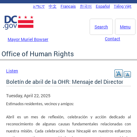
Skip to main content
አማርኛ
中文
Français
한국어
Español
Tiếng Việt
DC Agency Top Menu
Search
Menu
Contact
Mayor Muriel Bowser
Office of Human Rights
Listen
Boletín de abril de la OHR: Mensaje del Director
Tuesday, April 22, 2025
Estimados residentes, vecinos y amigos:
Abril es un mes de reflexión, celebración y acción dedicado al
reconocimiento de algunas causas fundamentales relacionadas con
nuestra misión. Cada celebración hace hincapié en nuestros esfuerzos