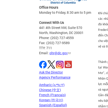
Office Hours
Monday to Friday, 8:30 am to 5 pm
Khi chú
các nh
Connect With Us
đã khô
441 4th Street NW, Suite 570
Frederi
North, Washington, DC 20001
đến Ch
Phone: (202) 727-4559
cho việ
Fax: (202) 727-9589
vệ và t
TTY: 711
Email:
ohr@dc.gov
Thành p
tại Was
Ask the Director
Mơ", c
Agency Performance
Nhân Q
Amharic (አማርኛ)
lực mỗ
Chinese (中文)
và ngư
French (Français)
Gần đâ
Korean (한국어)
nêu bậ
Spanish (Español)
nhằm t