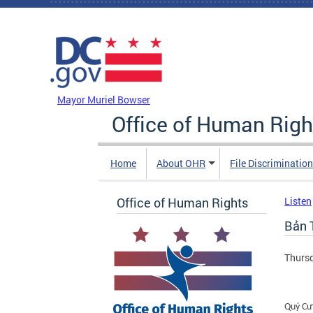
Skip to main content
DC Agency Top Menu
Mayor Muriel Bowser
Office of Human Righ
Home
About OHR
File Discriminatio
Office of Human Rights
Listen
Bản 
Thursd
Quý Cư