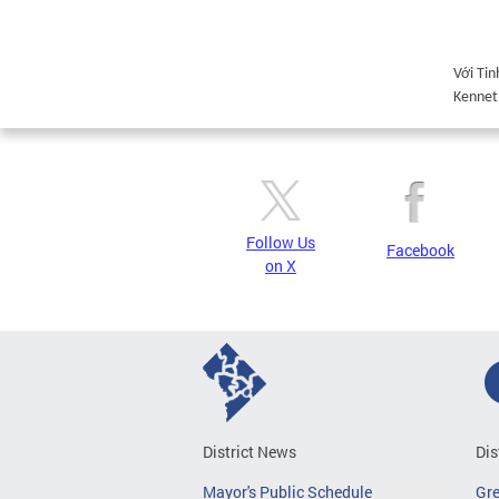
Với Ti
Kennet
Follow Us
Facebook
on X
District News
Dis
Mayor's Public Schedule
Gr