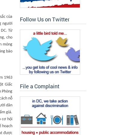
 sắc của
Follow Us on Twitter
g người
 DC. Từ
ông, cho
ền móng
động bảo
năm 1963
Một Giấc
File a Complaint
n Phòng
cách nỗ
ười dân
ẩm giá.
 cơ hội
ế hoạch
ạt được