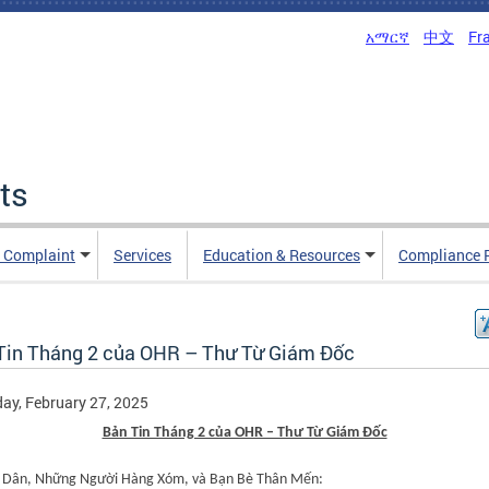
አማርኛ
中文
Fr
ts
n Complaint
Services
Education & Resources
Compliance 
Tin Tháng 2 của OHR – Thư Từ Giám Đốc
ay, February 27, 2025
Bản Tin Tháng 2 của OHR – Thư Từ Giám Đốc
 Dân, Những Người Hàng Xóm, và Bạn Bè
Thân
Mến: