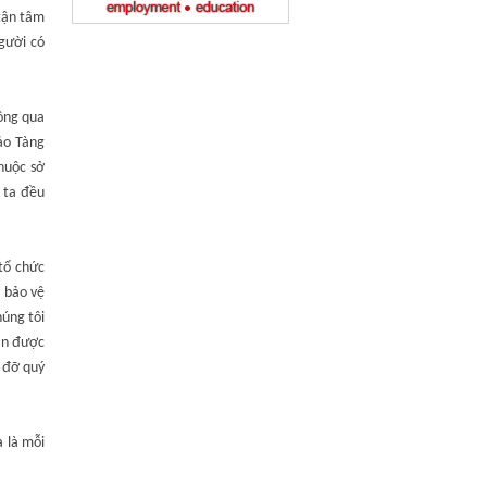
 tận tâm
người có
hông qua
ảo Tàng
huộc sở
 ta đều
tổ chức
ề bảo vệ
húng tôi
cần được
p đỡ quý
à là mỗi