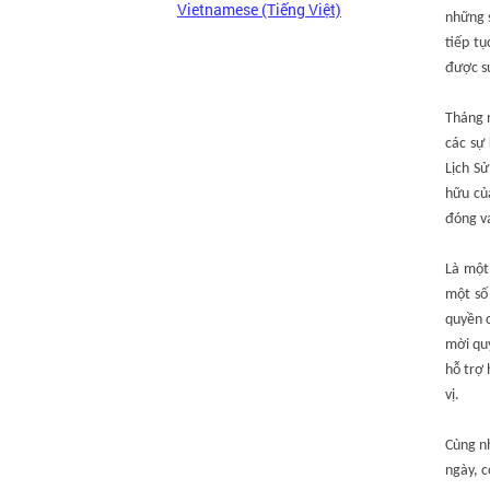
Vietnamese (Tiếng Việt)
những s
tiếp tụ
được s
Tháng n
các sự
Lịch S
hữu củ
đóng va
Là một
một số 
quyền c
mời quý
hỗ trợ 
vị.
Cùng nh
ngày, c