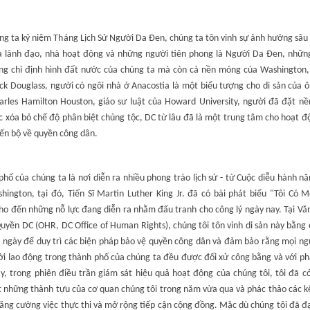
ng ta kỷ niệm Tháng Lịch Sử Người Da Đen, chúng ta tôn vinh sự ảnh hưởng sâu
à lãnh đạo, nhà hoạt động và những người tiên phong là Người Da Đen, nhữn
ng chỉ định hình đất nước của chúng ta mà còn cả nền móng của Washington,
ck Douglass, người có ngôi nhà ở Anacostia là một biểu tượng cho di sản của 
arles Hamilton Houston, giáo sư luật của Howard University, người đã đặt n
c xóa bỏ chế độ phân biệt chủng tộc, DC từ lâu đã là một trung tâm cho hoạt 
iến bộ về quyền công dân.
hố của chúng ta là nơi diễn ra nhiều phong trào lịch sử - từ Cuộc diễu hành 
hington, tại đó, Tiến Sĩ Martin Luther King Jr. đã có bài phát biểu "Tôi Có 
ho đến những nỗ lực đang diễn ra nhằm đấu tranh cho công lý ngày nay. Tại Vă
uyền DC (OHR, DC Office of Human Rights), chúng tôi tôn vinh di sản này bằng 
i ngày để duy trì các biện pháp bảo vệ quyền công dân và đảm bảo rằng mọi ng
ời lao động trong thành phố của chúng ta đều được đối xử công bằng và với ph
y, trong phiên điều trần giám sát hiệu quả hoạt động của chúng tôi, tôi đã có
t những thành tựu của cơ quan chúng tôi trong năm vừa qua và phác thảo các k
ăng cường việc thực thi và mở rộng tiếp cận cộng đồng. Mặc dù chúng tôi đã đ