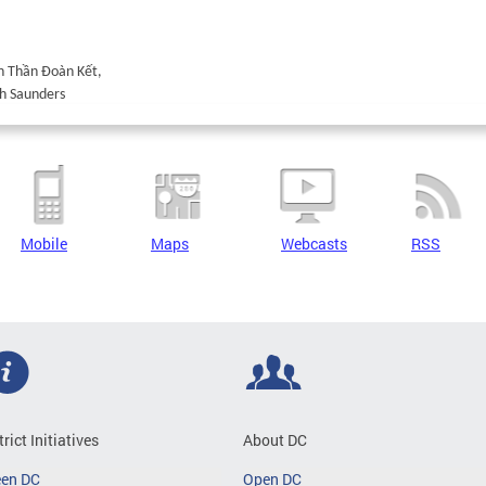
nh Thần Đoàn Kết,
h Saunders
Mobile
Maps
Webcasts
RSS
trict Initiatives
About DC
een DC
Open DC