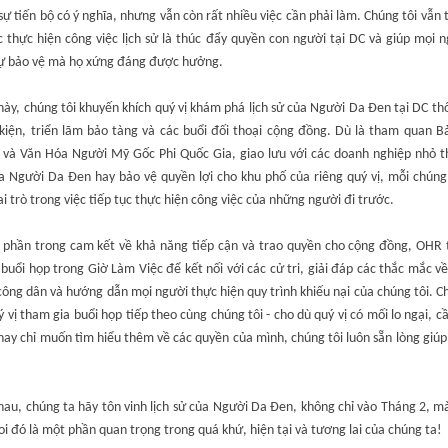
ự tiến bộ có ý nghĩa, nhưng vẫn còn rất nhiều việc cần phải làm. Chúng tôi vẫn
c thực hiện công việc lịch sử là thúc đẩy quyền con người tại DC và giúp mọi 
ự bảo vệ mà họ xứng đáng được hưởng.
ày, chúng tôi khuyến khích quý vị khám phá lịch sử của Người Da Đen tại DC t
 kiện, triển lãm bảo tàng và các buổi đối thoại cộng đồng. Dù là tham quan B
ử và Văn Hóa Người Mỹ Gốc Phi Quốc Gia, giao lưu với các doanh nghiệp nhỏ t
a Người Da Đen hay bảo vệ quyền lợi cho khu phố của riêng quý vị, mỗi chúng
i trò trong việc tiếp tục thực hiện công việc của những người đi trước.
 phần trong cam kết về khả năng tiếp cận và trao quyền cho cộng đồng, OHR 
buổi họp trong Giờ Làm Việc để kết nối với các cử tri, giải đáp các thắc mắc v
ông dân và hướng dẫn mọi người thực hiện quy trình khiếu nại của chúng tôi. C
 vị tham gia buổi họp tiếp theo cùng chúng tôi - cho dù quý vị có mối lo ngại, 
hay chỉ muốn tìm hiểu thêm về các quyền của mình, chúng tôi luôn sẵn lòng giú
au, chúng ta hãy tôn vinh lịch sử của Người Da Đen, không chỉ vào Tháng 2, m
oi đó là một phần quan trọng trong quá khứ, hiện tại và tương lai của chúng ta!