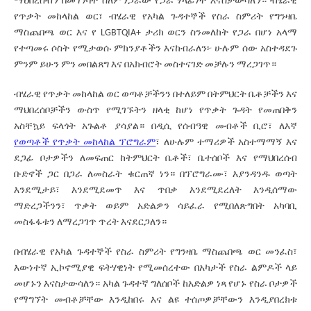
ማህበረሰብን በመገንባት ስለምንጋራው የጋራ ሃላፊነት እናስታውሳለን። ብሄራዊ
የጥቃት መከላከል ወር፣ ብሄራዊ የአካል ጉዳተኞች የስራ ስምሪት የግንዛቤ
ማስጨበጫ ወር እና የ LGBTQIA+ ታሪክ ወርን ስንመለከት የጋራ በሆነ አላማ
የተጣመሩ ሶስት የሚታወሱ ምክንያቶችን እናከብራለን፦ ሁሉም ሰው አስተዳደጉ
ምንም ይሁን ምን መበልጸግ እና በአክብሮት መስተናገድ መቻሉን ማረጋገጥ።
ብሄራዊ የጥቃት መከላከል ወር ወጣቶቻችንን በተለይም በትምህርት ቤቶቻችን እና
ማህበረሰቦቻችን ውስጥ የሚገኙትን ዘላቂ ከሆነ የጥቃት ጉዳት የመጠበቅን
አስቸኳይ ፍላጎት አጉልቶ ያሳያል። በዲሲ የሰብዓዊ መብቶች ቢሮ፣ ለእኛ
የወጣቶች የጥቃት መከላከል ፕሮግራም
፣ ለሁሉም ተማሪዎች አስተማማኝ እና
ደጋፊ ቦታዎችን ለመፍጠር ከትምህርት ቤቶች፣ ቤተሰቦች እና የማህበረሰብ
ቡድኖች ጋር በጋራ ለመስራት ቁርጠኛ ነን። በፕሮግራሙ፣ እያንዳንዱ ወጣት
እንደሚታይ፣ እንደሚደመጥ እና ጥበቃ እንደሚደረለት እንዲሰማው
ማድረጋችንን፣ ጥቃት ወይም አድልዎን ሳይፈራ የሚበለጽግበት አካባቢ
መስፋፋቱን ለማረጋገጥ ጥረት እናደርጋለን።
በብሄራዊ የአካል ጉዳተኞች የስራ ስምሪት የግንዛቤ ማስጨበጫ ወር መንፈስ፣
እውነተኛ ኢኮኖሚያዊ ፍትሃዊነት የሚመሰረተው በአካታች የስራ ልምዶች ላይ
መሆኑን እናስታውሳለን። አካል ጉዳተኛ ግለሰቦች ከአድልዎ ነጻ የሆኑ የስራ ቦታዎች
የማግኘት መብቶቻቸው እንዲከበሩ እና ልዩ ተሰጦዎቻቸውን እንዲያበረክቱ