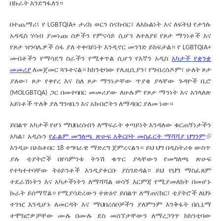
በኩራት እንደግፋለን።
በተጨማሪ፣ የ LGBTQIA+ ታሪክ ወርን ስናከብር፣ ለእኩልነት እና ለፍትህ የታገሉ
አዳዲስ ሃሳብ ያመነጩ ሰዎችን የምናሳይ ሲሆን ለተለያዩ የጾታ ማንነቶች እና
የጾታ ዝንባሌዎች ሰፋ ያለ ተቀባይነት እንዲኖር መንገድ ይከፍታል። የ LGBTQIA+
መብቶችን የማሳደግ ስራችን የሚቀጥል ሲሆን የእኛን አዲስ
አካታች የቋንቋ
መመሪያ
ለመጀመር ጓጉተናል። ከከንቲባው የሌዚቢያን፣ የግብረሰዶም፣ ሁለት ጾታ
ያለው፣ ጾታ የቀየረ እና ስለ ጾታ ማንነታቸው ጥያቄ ያላቸው ጉዳዮች ቢሮ
(MOLGBTQA) ጋር በመተባበር መመሪያው ለሁሉም የጾታ ማንነት እና አገላለጽ
አይነቶች ጥለቅ ያለ ግንዛቤን እና አክብሮትን ለማዳበር ያለመ ነው።
ይበልጥ አካታች የሆነ ማህበረሰብን ለማፍራት ቀጣይነት እንዳለው ቁርጠኝነታችን
አካል፣ አዲሱን
የፊልም መግለጫ ጽሁፍ አቅርቦት መስፈርት ማሻሻያ ህግንም
እንዲሁ በኦክቶበር 18 ተግባራዊ ማድረግ ጀምረናልን። ይህ ህግ በዲስትሪቱ ውስጥ
ያሉ ቲያትሮች በየሳምንቱ ትንሽ ቁጥር ያላቸውን የመግለጫ ጽሁፍ
የተካተተባቸው ትዕይንቶች እንዲያቀርቡ ያስገድዳል። ይህ የህግ ማስፈጸም
ተደራሽነትን እና አካታችነትን ለማሻሻል ወሳኝ እርምጃ የሚያመለክት በመሆኑ
ኩራት ይሰማኛል። የሚያሳድረውን ተጽዕኖ ይበልጥ ለማጠናከር፣ ቲያትሮች ለህጉ
ተገዢ እንዲሆኑ ለመርዳት እና ማህበረሰቦቻችን ያለምንም እንቅፋት በሲኒማ
ተሞክሮዎቻቸው ሙሉ በሙሉ ደስ መሰኘታቸውን ለማረጋገጥ ከከንቲባው