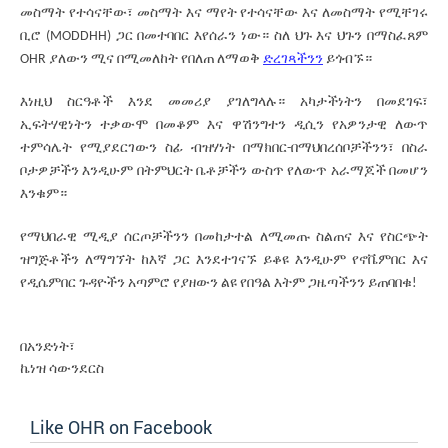
መስማት የተሳናቸው፣ መስማት እና ማየት የተሳናቸው እና ለመስማት የሚቸገሩ
ቢሮ (MODDHH) ጋር በመተባበር እየሰራን ነው። ስለ ህጉ እና ህጉን በማስፈጸም
OHR ያለውን ሚና በሚመለከት የበለጠ ለማወቅ
ድረገጻችንን
ይጎብኙ።
እነዚህ ስርዓቶች እንደ መመሪያ ያገለግላሉ። አካታችነትን በመደገፍ፣
ኢፍትሃዊነትን ተቃውሞ በመቆም እና ዋሽንግተን ዲሲን የአዎንታዊ ለውጥ
ተምሳሌት የሚያደርገውን ስፊ ብዝሃነት በማክበር-በማህበረሰቦቻችንን፣ በስራ
ቦታዎቻችን እንዲሁም በትምህርት ቤቶቻችን ውስጥ የለውጥ አራማጆች በመሆን
እንቁም።
የማህበራዊ ሚዲያ ሰርጦቻችንን በመከታተል ለሚመጡ ስልጠና እና የስርጭት
ዝግጅቶችን ለማግኘት ከእኛ ጋር እንደተገናኙ ይቆዩ እንዲሁም የኖቬምበር እና
የዲሴምበር ጉዳዮችን አጣምሮ የያዘውን ልዩ የበዓል እትም ጋዜጣችንን ይጠባበቁ!
በአንድነት፣
ኬነዝ ሳውንደርስ
Like OHR on Facebook