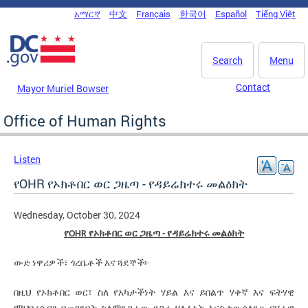
Skip to main content
አማርኛ
中文
Français
한국어
Español
Tiếng Việt
DC Agency Top Menu
Search
Menu
Contact
Mayor Muriel Bowser
Office of Human Rights
Listen
የOHR የኦክቶበር ወር ጋዜጣ - የዳይሬክተሩ መልዕክት
Wednesday, October 30, 2024
የOHR የኦክቶበር ወር ጋዜጣ - የዳይሬክተሩ መልዕክት
ውድ ነዋሪዎች፣ ጎረቤቶች እና ጓደኞች፦
በዚህ የኦክቶበር ወር፣ ስለ የአካታችነት ሃይል እና ይበልጥ ሃቀኛ እና ፍትሃዊ