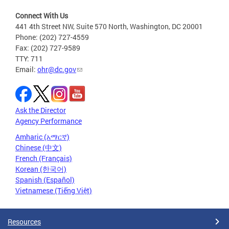
Connect With Us
441 4th Street NW, Suite 570 North, Washington, DC 20001
Phone: (202) 727-4559
Fax: (202) 727-9589
TTY: 711
Email:
ohr@dc.gov
Ask the Director
Agency Performance
Amharic (አማርኛ)
Chinese (中文)
French (Français)
Korean (한국어)
Spanish (Español)
Vietnamese (Tiếng Việt)
Resources