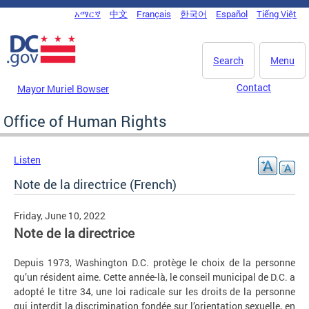
Skip to main content
አማርኛ
中文
Français
한국어
Español
Tiếng Việt
DC Agency Top Menu
Search
Menu
Contact
Mayor Muriel Bowser
Office of Human Rights
Listen
Note de la directrice (French)
Friday, June 10, 2022
Note de la directrice
Depuis 1973, Washington D.C. protège le choix de la personne
qu’un résident aime. Cette année-là, le conseil municipal de D.C. a
adopté le titre 34, une loi radicale sur les droits de la personne
qui interdit la discrimination fondée sur l’orientation sexuelle, en