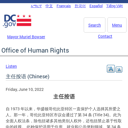
Skip to main content
አማርኛ
中文
Français
한국어
Español
Tiếng Việt
DC Agency Top Menu
Search
Menu
Contact
Mayor Muriel Bowser
Office of Human Rights
Listen
主任按语 (Chinese)
Friday, June 10, 2022
主任按语
自 1973 年以来，华盛顿哥伦比亚特区一直保护个人选择其所爱之
人。那一年，哥伦比亚特区市议会通过了第 34 条 (Title 34)。此为
全面人权法条，除包括诸多其他类别人权外，还包括禁止基于性取
向的歧视。 此种保护适用于住房、就业和公共便利领域。第 34 条