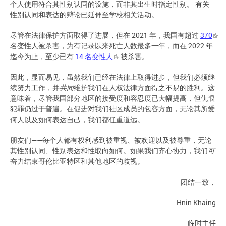
个人使用符合其性别认同的设施，而非其出生时指定性别。 有关
性别认同和表达的辩论已延伸至学校相关活动。
尽管在法律保护方面取得了进展，但在 2021 年，我国有超过
370
名变性人被杀害，为有记录以来死亡人数最多一年，而在 2022 年
迄今为止，至少已有
14 名变性人
被杀害。
因此，显而易见，虽然我们已经在法律上取得进步，但我们必须继
续努力工作，并
共同
维护我们在人权法律方面得之不易的胜利。这
意味着，尽管我国部分地区的接受度和容忍度已大幅提高，但仇恨
犯罪仍过于普遍。在促进对我们社区成员的包容方面，无论其所爱
何人以及如何表达自己，我们都任重道远。
朋友们——每个人都有权利感到被重视、被欢迎以及被尊重，无论
其性别认同、性别表达和性取向如何。如果我们齐心协力，我们
可
奋力结束哥伦比亚特区和其他地区的歧视。
团结一致，
Hnin Khaing
临时主
任