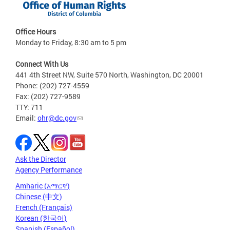
Office Hours
Monday to Friday, 8:30 am to 5 pm
Connect With Us
441 4th Street NW, Suite 570 North, Washington, DC 20001
Phone: (202) 727-4559
Fax: (202) 727-9589
TTY: 711
Email:
ohr@dc.gov
Ask the Director
Agency Performance
Amharic (አማርኛ)
Chinese (中文)
French (Français)
Korean (한국어)
Spanish (Español)