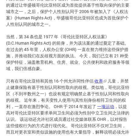
的通过让华盛顿哥伦比亚特区成为首批提供基于性取向保护的主要
城市之一，之后，保护个人性别认同于 2006 年被加入了《人权法
案》(Human Rights Act)，华盛顿哥伦比亚特区也成为首批保护个
人性别认同的城市之一。
当然，第 34 条也是 1977 年《哥伦比亚特区人权法案》
(D.C.Human Rights Act) 的前身，并为该法案的通过奠定了基础。
在过去的 45 年里，人权办公室 (OHR) 一直在努力维持这些保护措
施，并推动我们在反歧视方面的执法。 今天，我们已立有 21 种受
保护特征，涵盖教育机构、住房、就业、公共便利和政府服务等领
域，我们倍感自豪。
只有在哥伦比亚特和其他 16 个州允许同性伴侣
收养
儿童，并禁
止健康保险有基于性别认同和性取向的歧视。类似地，哥伦比亚特
区（不到半数州之一）也设有规定明确禁止基于性别认同和性取向
的歧视。 近年来，有关变性人使用与其性别身份相符卫生间的权
利，一直存在激烈争论。 OHR 于 2014 年发起了
一项运动
，以提
高对哥伦比亚特区要求单间卫生间必须为性别中立卫生间之法律的
认识。 该运动还允许社区成员通过社交媒体联系 OHR，以对报告
这些侵权行为的方式进行现代化。 哥伦比亚特区不仅对卫生间，
而且对更衣室和类似设施的使用也有大量指导，解释说明必须允许