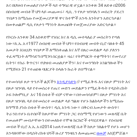
እና በህዝብ የመጠለያ ቦታዎች ላይ ተግባራዊ ሆኗል። አንቀጽ 34 ጸድቆ በ2006
በሰብዐዊ መብቶች ህግ ላይ መጨመሩ፣
.ን የጾታ ዝንባሌን መሰረት ያደረገ
ዲሲ
ጥበቃን ከሚሰጡ የመጀመሪያዎቹ ዋና ከተሞች አንዱ እን
ሆን አድርጎታል፣
ት
የጾታን ማንነት ለመጠበቅ የመጀመሪያው አድርጎታል።
በመቀጠልም
ዲሲ
የኮርሱ አንቀጽ 34 አስቀድሞ የነበረ እና ለ
መተላለፊያ መሰረትን የጣለ
ዲሲ
ነው።
የ1977 ሰብዐዊ መብቶች ህግ። የሰብዐዊ መብት ቢሮ ባለፉት 45
እ
.
ኤ
.
አ
አመታት እነዚህን ጥበቃዎች ለማስቀጠል እና እኛ በጸረ-መድልዎ ላይ ያለንን
ተፈጻሚነት ለማሳደግ በሚገባ ሰርቷል። ዛሬ፣ የትምህርት ተቋማትን፣ የመኖሪያ
ቤትን፣ የስራ ቅጥርን፣ የህዝብ መጠለያዎችን፣ እና የመንግስት አገልግሎቶችን
የሚሸፍኑ 21 የተጠበቁ ባህርያት ስላሉን ኩራት ይሰማናል።
የተመሳሳይ ጾታ ጥንዶች ልጆችን
የሚፈቅዱ እና በጾታ ምንነት እና
እንዲያሳድጉ
በጾታ ዝንባሌ ላይ የተመሰረተ የጤና መድን መድልዎን የሚፈቅዱት የዲስትሪክት
ኮሎምቢያ እና 16 ስቴቶች ብቻ ናቸው። በተመሳሳይም፣ በጾታ ምንነት እና
ኦፍ
በጾታ ዝንባሌ ላይ በተመሰረተ መድልዎ ላይ ግልጽ የሆኑ ክልከላዎችን ከሚሰጡ
ከግማሽ ያነሱ ስቴቶች ውስጥ፣
አንዱ ነው። በቅርብ አመታት ውስጥ፣
ዲሲ
ትራንስ የሆኑ ቤተሰቦች ከጾታቸው ምንነት ጋር ተስማሚ የሆነውን መጸዳጃ ቤት
የመጠቀም መብታቸውን በተመለከተ የሞቁ ክርክሮች ተካሂደዋል። የሰብዐዊ
መብቶች ቢሮ
በ2014 ነጠላ የመጸዳጃ ቤቶች ከጾታ ገለልተኛ የሆኑ መሆን
እ
.
ኤ
.
አ
እንዳለባቸው በዲስትሪክቱ ህጎች ዙሪያ ግንዛቤን ለመጨመር
ዘመቻ
አስጀምሯል።