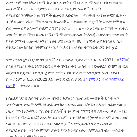
እንዲሁም ዘመቻው፣ የ
ቡ አባላት በማህበራዊ ሚዲያ በኩል የሰብዐዊ
ማህበረሰ
መብቶች ቢሮን እንዲያገኙ በመፍቀድ እነዚህን አመጾች ሪፖርት
የሚያደርጉባቸውን መንገዶች ዘመናዊ አድርጓል። ዲስትሪክቱ የመጸዳጃ ቤቶች
ብቻ ሳይሆን የእቃ ማስቀመጫ ክፍሎች እና ተመሳሳይ ተቋማት አጠቃቀም ላይ
ሰፊ መመሪያ አለው፣ ይህም ደግሞ አንድ ሰው ተቋሙን እንዲጠቀምበት መፈቀድ
ያለበት ከጾታ ማንነቱ ጋር በሚስማማ መንገድ አለበት እንጂ ሲወለድ የተሰየመበት
የጾታ ምንነት አለመሆኑን በማለት ያስረዳል። በጾታ ማንነት እና አገላለጽ ላይ
የተደረገው ክርክር በትምህርት ቤቶች እና ከተያያዙ ተግባራት ጋር ቀጥሏል።
ምንም እንኳን በህጋዊ ጥበቃዎች ላይ
ቢኖሩም፣
በ2021፣
መሻሻል
እ
.
ኤ
.
አ
ከ
370
በላይ የሚሆኑ ትራንስጀንደር ሰዎች በሃገራችን ውስጥ ተገድለዋል፣ ይህም ሪከርድ
መያዝ ከተጀመረበት ጊዜ ጀምሮ ሞት የበዛበት አመት እንዲሆን አድርጎታል፣
በ2022 እስካሁን ድረስ ቢያንስ
በመሆኑም
እ
.
ኤ
.
አ
14 የሚሆኑ ትራንስጀንደር
ተገድለዋል።
ሰዎች
ስለዚህ፣ ህጋዊ እድገት እያስመዘገብን እያለን፣ በሰብዐዊ መብቶች ህጎች ላይ
ያገኘነውን ድሎች ለማስቀጠል ጠንክረን
በጋራ
መስራት እንዳለብን ግልጽ ነው።
ይህም ግን በአንዳንድ የሃገሪቱ ክፍሎች ተቀባይነት
እና መቻቻል
ማግኘትና
መኖር
ከፍተኛ በሚባል ደረጃ እድገት ቢያሳይም፣ የጥላቻ ወንጀሎች አሁንም እንደቀጠሉ
ነው።
የ
አባላቶቻችን የሚወዱትን እና ራሳቸውን
በመሆኑም
ማህበረሰብ
የሚገልጹበት መንገድ ምንም ይሁን ምን እንዲበረታታ ለማድረግ ብዙ መስራት
ይጠበቅብናል ማለት ነው።