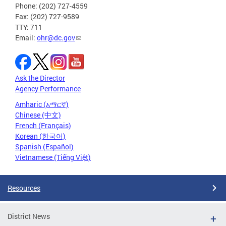
Phone: (202) 727-4559
Fax: (202) 727-9589
TTY: 711
Email:
ohr@dc.gov
Ask the Director
Agency Performance
Amharic (አማርኛ)
Chinese (中文)
French (Français)
Korean (한국어)
Spanish (Español)
Vietnamese (Tiếng Việt)
Resources
District News