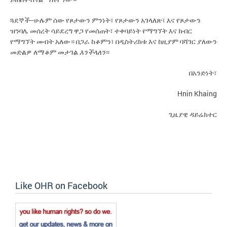
ጓደኞች--ሁሉም ሰው የጾታው
ምንነት፣ የጾታው
አገላለጽ፣ እና የጾታው
ን
ን
ን
ዝንባሌ መሰረት ሳይደረግ ዋጋ የመሰጠት፣ ተቀባይነት የማግኘት እና ክብር
የማግኘት መብት አለው። በጋራ ከቆምን፣ በዲስትሪክቱ እና ከዚያም ባሻገር ያለውን
መድልዎ ለማቆም መታገል
እንችላለን
።
በአንድነት፣
Hnin Khaing
ጊዜያዊ ዳይሬክተር
Like OHR on Facebook