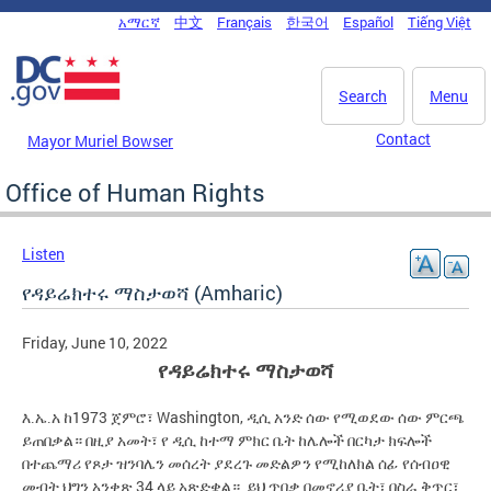
Skip to main content
አማርኛ
中文
Français
한국어
Español
Tiếng Việt
DC Agency Top Menu
Search
Menu
Contact
Mayor Muriel Bowser
Office of Human Rights
Listen
የዳይሬክተሩ ማስታወሻ (Amharic)
Friday, June 10, 2022
የዳይሬክተሩ ማስታወሻ
ከ1973 ጀምሮ፣ Washington,
አንድ ሰው የሚወደው ሰው ምርጫ
እ
.
ኤ
.
አ
ዲሲ
ይጠበቃል። በዚያ አመት፣ የ
ከተማ ምክር ቤት ከሌሎች በርካታ ክፍሎች
ዲሲ
በተጨማሪ የጾታ ዝንባሌን መሰረት ያደረጉ መድልዎን የሚከለክል ሰፊ የሰብዐዊ
መብት ህግን አንቀጽ 34 ላይ አጽድቋል። ይህ ጥበቃ በመኖሪያ ቤት፣ በስራ ቅጥር፣