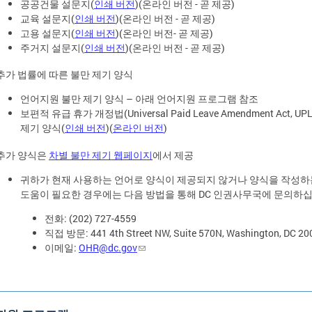
공공건물 설문지(
인쇄 버전
)(온라인 버전 - 곧 제공)
교육 설문지(
인쇄 버전
)(온라인 버전 - 곧 제공)
고용 설문지(
인쇄 버전
)(온라인 버전- 곧 제공)
주거지 설문지(
인쇄 버전
)(온라인 버전 - 곧 제공)
추가 법률에 따른 불만 제기 양식
언어지원 불만 제기 양식 – 아래 언어지원 프로그램 참조
보편적 유급 휴가 개정법(Universal Paid Leave Amendment Act, UP
제기 양식(
인쇄 버전
)(
온라인 버전
)
추가 양식은
차별 불만 제기 웹페이지
에서 제공
귀하가 현재 사용하는 언어로 양식이 제공되지 않거나 양식을 작성하
도움이 필요한 경우에는 다음 방법을 통해 DC 인권사무국에 문의하십
전화: (202) 727-4559
직접 방문: 441 4th Street NW, Suite 570N, Washington, DC 20
이메일:
OHR@dc.gov