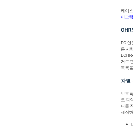
케이스
어그램
OHR
DC 인
든 사
DCHR
거로 
목록을
차별 
보호특
로 파
나를 
제작하