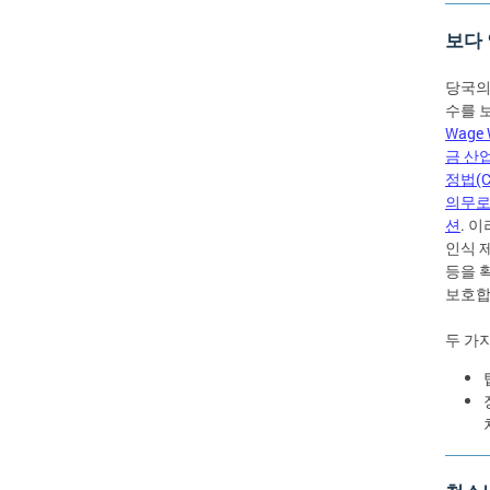
보다
당국의
수를 
Wage 
금 산
정법(Ca
의무로 
션
. 
인식 
등을 
보호합
두 가