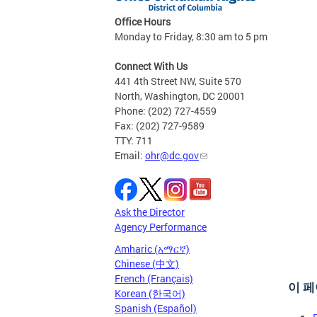
Office Hours
Monday to Friday, 8:30 am to 5 pm
Connect With Us
441 4th Street NW, Suite 570
North, Washington, DC 20001
Phone: (202) 727-4559
Fax: (202) 727-9589
TTY: 711
Email:
ohr@dc.gov
Ask the Director
Agency Performance
Amharic (አማርኛ)
Chinese (中文)
French (Français)
이 페
Korean (한국어)
Spanish (Español)