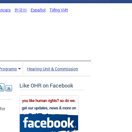
ançais
한국어
Español
Tiếng Việt
Programs
Hearing Unit & Commission
Like OHR on Facebook
for