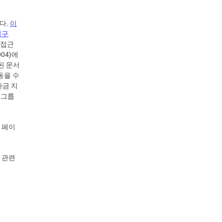
니다.
이
별구
 접근
004)에
된 문서
동을 수
자금 지
 그룹
 페이
 관련