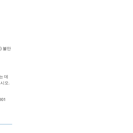
L) 불만
는 데
시오.
001