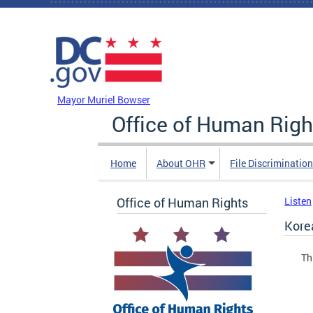
Skip to main content
DC Agency Top Menu
Mayor Muriel Bowser
Office of Human Righ
Home
About OHR
File Discriminatio
Office of Human Rights
Listen
Kor
Th