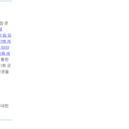
정 준
d
정된 팁 임
 간병 개
)에 따라
교육 세
 통한
기회 균
인권을
 대한