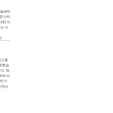
gram)
 준수하
대한 지
내는 사
오.
“피고용
 못했습
. 즉,
A에 따
롭히거
기하는