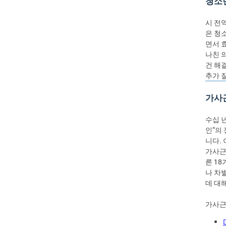
청소
시 전역의
은 청
면서 
나친 
건 해
추가 
가사
수십 년
인”의
니다.
가사근
른 1
나 차
데 대
가사근