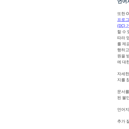
언어
또한 O
프로그
(DC)
할 수 
따라 
를 제
행하고
원을 
에 대
자세한
지를 
문서를
된 불
언어지
추가 