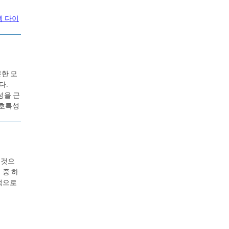
템 다이
문한 모
다.
성을 근
보호특성
 것으
 중 하
적으로