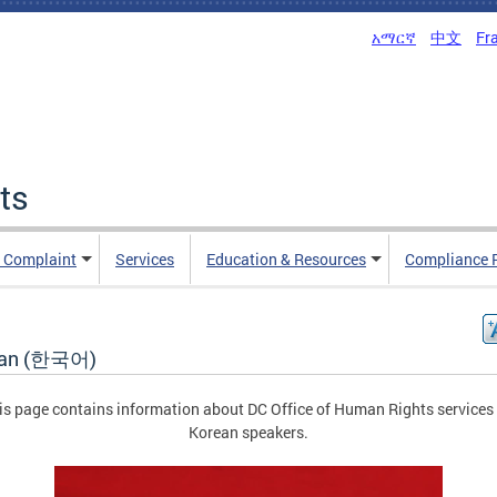
አማርኛ
中文
Fr
ts
n Complaint
Services
Education & Resources
Compliance 
ean (한국어)
is page contains information about DC Office of Human Rights services 
Korean speakers.