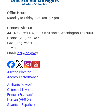
Office Hours
Monday to Friday, 8:30 am to 5 pm
Connect With Us
441 4th Street NW, Suite 570 North, Washington, DC 20001
Phone: (202) 727-4559
Fax: (202) 727-9589
TTY: 711
Email:
ohr@dc.gov
Ask the Director
Agency Performance
Amharic (አማርኛ)
Chinese (中文)
French (Français)
Korean (한국어)
Spanish (Español)