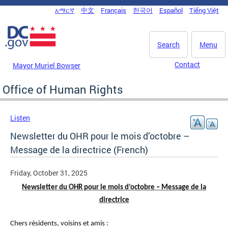
Skip to main content
አማርኛ
中文
Français
한국어
Español
Tiếng Việt
DC Agency Top Menu
Search
Menu
Contact
Mayor Muriel Bowser
Office of Human Rights
Listen
Newsletter du OHR pour le mois d’octobre –
Message de la directrice (French)
Friday, October 31, 2025
Newsletter du OHR pour le mois d’octobre – Message de la
directrice
Chers résidents, voisins et amis :