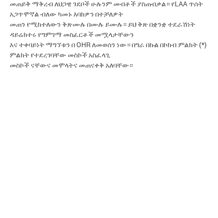
መጠይቅ ማቅረብ ለህጋዊ ገደቦች ሁሉንም መብቶች ያስጠብቃል። የLAA ጥሰት
አጋጥሞኛል ብለው ካመኑ እባክዎን በተቻለዎት
መጠን የሚከተለውን ቅጽሙሉ በሙሉ ይሙሉ። ይህ ቅጽ በቋንቋ ተደራሽነት
ዳይሬክተሩ የግምገማ መስፈርቶች መሟላታቸውን
እና ተቀባይነት ማግኘቱን በ OHR ለመወሰን ነው። በግራ በኩል በኮከብ ምልክት (*)
ምልክት የተደረገባቸው መስኮች አስፈላጊ
መስኮች ናቸውና መሞላትና መጠናቀቅ አለባቸው።