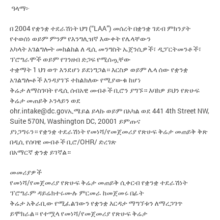
ዓላማ፦
በ 2004 የቋንቋ ተደራሽነት ህግ (“LAA”) መሰረት በቋንቋ ገደብ ምክንያት
የተወሰነ ወይም ምንም የእንግሊዝኛ እውቀት የሌላቸውን
አካላት አገልግሎት መከልከል ለ ዲሲ መንግስት ኤጀንሲዎች፣ ዲፓርትመንቶች፣
ፕሮግራሞች ወይም የገንዘብ ድጋፍ የሚሰጧቸው
ተቋማት 1 ህገ ወጥ እንደሆነ ይደነግጋል። እርስዎ ወይም ሌላ ሰው የቋንቋ
አገልግሎቶች እንዳያገኙ ተከልክለው የሚያውቁ ከሆነ
ቅሬታ ለማስገባት የዲሲ ሰብአዊ መብቶች ቢሮን ያግኙ። እባክዎ ይህን የጽሁፍ
ቅሬታ መጠይቅ ኦንላይን ወደ
ohr.intake@dc.gov
ኢሜይል ይላኩ ወይም በአካል ወደ 441 4th Street NW,
Suite 570N, Washington DC, 20001 ይምጡና
ያነጋግሩን። የቋንቋ ተደራሽነት የመነሻ/የመጀመሪያ የጽሁፍ ቅሬታ መጠይቅ ቅጽ
በዲሲ የሰባዊ መብቶች ቢሮ/OHR/ ድረገጽ
በአማርኛ ቋንቋ ይገኛል።
መመሪያዎች
የመነሻ/የመጀመሪያ የጽሁፍ ቅሬታ መጠይቅ ሲቀርብ የቋንቋ ተደራሽነት
ፕሮግራም ዳይሬክተሩሙሉ ምርመራ ከመጀመሩ በፊት
ቅሬታ አቅራቢው የሚፈልገውን የቋንቋ እርዳታ ማግኘቱን ለማረጋገጥ
ይሞክራል። የተሟላ የመነሻ/የመጀመሪያ የጽሁፍ ቅሬታ