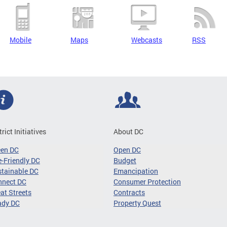
Mobile
Maps
Webcasts
RSS
trict Initiatives
About DC
een DC
Open DC
-Friendly DC
Budget
tainable DC
Emancipation
nnect DC
Consumer Protection
at Streets
Contracts
ady DC
Property Quest