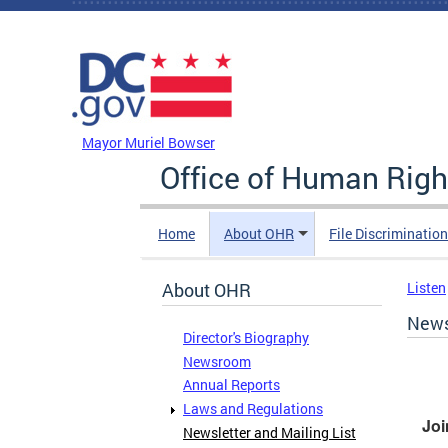
Skip to main content
DC Agency Top Menu
Mayor Muriel Bowser
Office of Human Righ
Home
About OHR
File Discriminatio
About OHR
Listen
News
Director's Biography
Newsroom
Annual Reports
Laws and Regulations
Joi
Newsletter and Mailing List