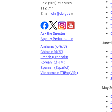
Fax: (202) 727-9589
TTY: 711
Email:
ohr@dc.gov
N
Ask the Director
Agency Performance
June 
Amharic (አማርኛ)
Chinese (中文)
French (Français)
Korean (한국어)
N
Spanish (Español)
Vietnamese (Tiếng Việt)
May 2