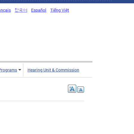
ançais
한국어
Español
Tiếng Việt
Programs
Hearing Unit & Commission