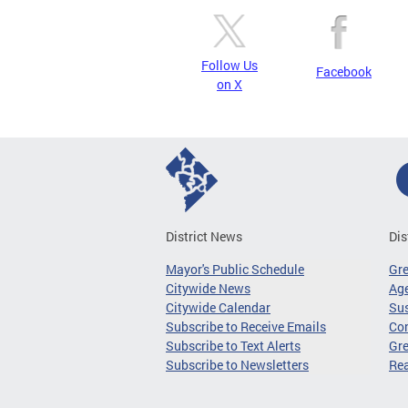
Follow Us
Facebook
on X
District News
Dis
Mayor's Public Schedule
Gr
Citywide News
Age
Citywide Calendar
Sus
Subscribe to Receive Emails
Co
Subscribe to Text Alerts
Gre
Subscribe to Newsletters
Re