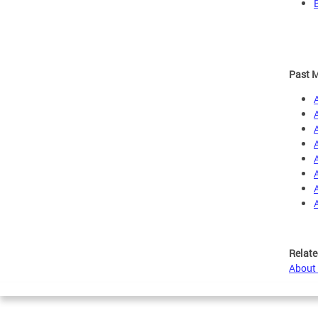
Past M
Relate
About