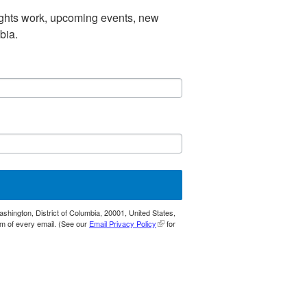
ights work, upcoming events, new
mbia.
shington, District of Columbia, 20001, United States,
om of every email. (See our
Email Privacy Policy
for