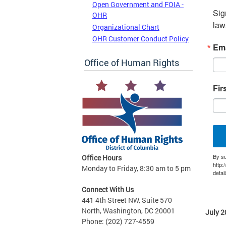
Open Government and FOIA -
Sig
OHR
law
Organizational Chart
OHR Customer Conduct Policy
Ema
Office of Human Rights
Fir
By su
Office Hours
http:
Monday to Friday, 8:30 am to 5 pm
detai
Connect With Us
441 4th Street NW, Suite 570
North, Washington, DC 20001
July 
Phone: (202) 727-4559