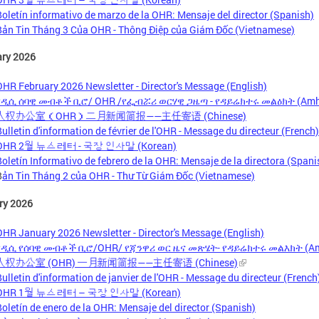
Boletín informativo de marzo de la OHR: Mensaje del director (Spanish)
Bản Tin Tháng 3 Của OHR - Thông Điệp của Giám Đốc (Vietnamese)
ary 2026
OHR February 2026 Newsletter - Director's Message (English)
የዲሲ ሰባዊ መብቶች ቢሮ/ OHR /የፌብሯሪ ወርሃዊ ጋዜጣ - የዳይሬክተሩ መልዕክት (Amh
人权办公室（OHR）二月新闻简报——主任寄语 (Chinese)
Bulletin d'information de février de l'OHR - Message du directeur (French)
OHR 2월 뉴스레터 - 국장 인사말 (Korean)
Boletín Informativo de febrero de la OHR: Mensaje de la directora (Spani
B
ản Tin Tháng 2 của OHR - Thư Từ Giám Đốc (Vietnamese)
ry 2026
OHR January 2026 Newsletter - Director's Message (English)
የዲሲ የሰባዊ መብቶች ቢሮ/OHR/ የጃንዋሪ ወር ዜና መጽሄት- የዳይሬክተሩ መልእክት (Am
人权办公室 (OHR) 一月新闻简报——主任寄语 (Chinese)
Bulletin d'information de janvier de l'OHR - Message du directeur (French
OHR 1월 뉴스레터 – 국장 인사말 (Korean)
Boletín de enero de la OHR: Mensaje del director (Spanish)