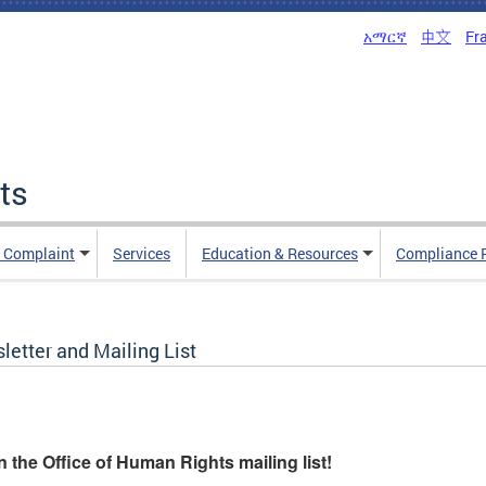
አማርኛ
中文
Fr
ts
n Complaint
Services
Education & Resources
Compliance 
letter and Mailing List
n the Office of Human Rights mailing list!