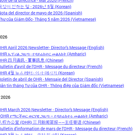
Note de la directrice - Mai 2026 (French)
국장이 전하는 말 - 2026년 5월 (Korean)
Nota del director de mayo de 2026 (Spanish)
Thư của Giám Đốc- Tháng 5 năm 2026 (Vietnamese)
2026
OHR April 2026 Newsletter- Director's Message (English)
OHR ኤፕሪል ጋዜጣ - የዳይሬክተር መልእክት (Amharic)
OHR 四月通訊 - 董事訊息 (Chinese)
Bulletin d'avril de l'OHR - Message du directeur (French)
OHR 4월 뉴스레터 - 이사 메시지 (Korean)
Boletín de abril de OHR - Mensaje del Director (Spanish)
Bản tin tháng Tư của OHR - Thông điệp của Giám đốc (Vietnamese)
 2026
OHR March 2026 Newsletter - Director's Message (English)
የOHR የማርችወር ወርሃዊ ጋዜጣ – የዳይሬክተሩ መልዕክት (Amharic)
人权办公室 (OHR) 三月新闻简报——主任寄语 (Chinese)
Bulletin d'information de mars de l'OHR - Message du directeur (French)
OHR 3월 뉴스레터 – 국장 인사말 (Korean)