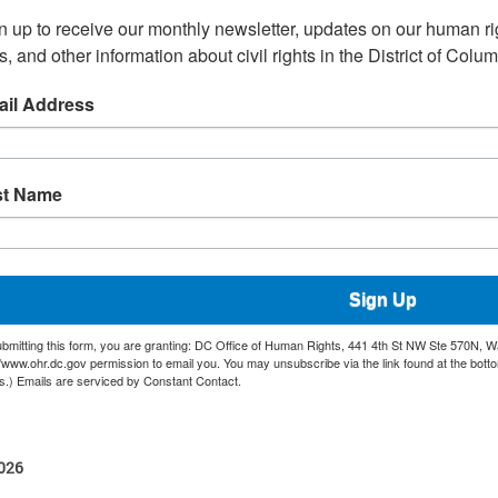
n up to receive our monthly newsletter, updates on our human r
s, and other information about civil rights in the District of Colu
il Address
st Name
Sign Up
bmitting this form, you are granting: DC Office of Human Rights, 441 4th St NW Ste 570N, Wa
//www.ohr.dc.gov permission to email you. You may unsubscribe via the link found at the bott
ls.) Emails are serviced by Constant Contact.
2026