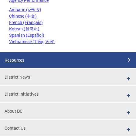
Agency Performance
Amharic (አማርኛ)
Chinese (中文)
French (Français)
Korean (한국어)
Spanish (Español)
Vietnamese (Tiếng Việt)
Resources
District News
District Initiatives
About DC
Contact Us