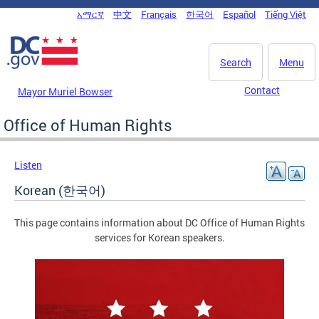
Skip to main content
አማርኛ
中文
Français
한국어
Español
Tiếng Việt
DC Agency Top Menu
Search
Menu
Contact
Mayor Muriel Bowser
Office of Human Rights
Listen
Korean (한국어)
This page contains information about DC Office of Human Rights
services for Korean speakers.