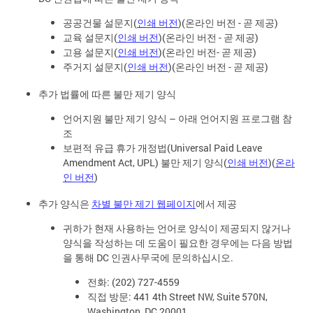
공공건물 설문지(
인쇄 버전
)(온라인 버전 - 곧 제공)
교육 설문지(
인쇄 버전
)(온라인 버전 - 곧 제공)
고용 설문지(
인쇄 버전
)(온라인 버전- 곧 제공)
주거지 설문지(
인쇄 버전
)(온라인 버전 - 곧 제공)
추가 법률에 따른 불만 제기 양식
언어지원 불만 제기 양식 – 아래 언어지원 프로그램 참
조
보편적 유급 휴가 개정법(Universal Paid Leave
Amendment Act, UPL) 불만 제기 양식(
인쇄 버전
)(
온라
인 버전
)
추가 양식은
차별 불만 제기 웹페이지
에서 제공
귀하가 현재 사용하는 언어로 양식이 제공되지 않거나
양식을 작성하는 데 도움이 필요한 경우에는 다음 방법
을 통해 DC 인권사무국에 문의하십시오.
전화: (202) 727-4559
직접 방문: 441 4th Street NW, Suite 570N,
Washington, DC 20001