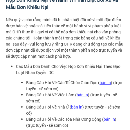
Mẫu Đơn Khiếu Nại
Nếu quý vị cho rằng mình đã bị phân biệt đối xử vì một đặc điểm
được bảo vệ hoặc có kiến thức về một hành vi vi phạm pháp luật
mà OHR thực thi, quý vị có thể nộp đơn khiếu nại cho văn phòng
của chúng tôi. Hoàn thành một trong các bảng câu hỏi về khiếu
nại sau đây - vui lòng lưu ý rằng OHR đang chủ động tạo các mẫu
đơn cập nhật đã được dịch với một thành phần nộp trực tuyến và
sẽ được cập nhật một cách phù hợp.
Các Mẫu Đơn Dành Cho Việc Nộp Đơn Khiếu Nại Theo Đạo
Luật Nhân Quyền DC
Bảng Câu Hỏi Về Các Tổ Chức Giáo Dục (
bản in
) (trực
tuyến - sẽ sớm có)
Bảng Câu Hỏi Về Việc Làm (
bản in
) (trực tuyến - sẽ
sớm có)
Bảng Câu Hỏi Về Nhà Ở (
bản in
) (trực tuyến - sẽ sớm
có)
Bảng Câu Hỏi Về Các Tòa Nhà Công Cộng (
bản in
)
(trực tuyến - sẽ sớm có)