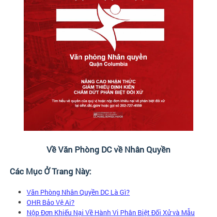
Về Văn Phòng DC về Nhân Quyền
Các Mục Ở Trang Này:
Văn Phòng Nhân Quyền DC Là Gì?
OHR Bảo Vệ Ai?
Nộp Đơn Khiếu Nại Về Hành Vi Phân Biệt Đối Xử và Mẫu