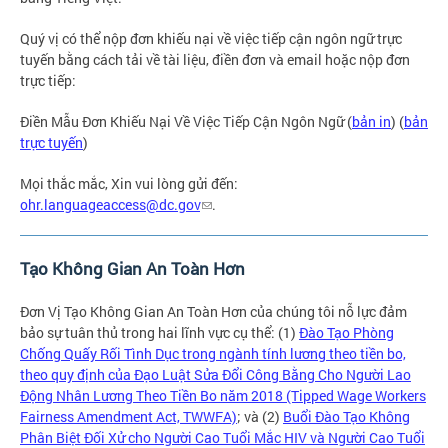
Quý vị có thể nộp đơn khiếu nại về việc tiếp cận ngôn ngữ trực
tuyến bằng cách tải về tài liệu, điền đơn và email hoặc nộp đơn
trực tiếp:
Điền Mẫu Đơn Khiếu Nại Về Việc Tiếp Cận Ngôn Ngữ (
bản in
) (
bản
trực tuyến
)
Mọi thắc mắc, Xin vui lòng gửi đến:
ohr.languageaccess@dc.gov
.
Tạo Không Gian An Toàn Hơn
Đơn Vị Tạo Không Gian An Toàn Hơn của chúng tôi nỗ lực đảm
bảo sự tuân thủ trong hai lĩnh vực cụ thể: (1)
Đào Tạo Phòng
Chống Quấy Rối Tình Dục trong ngành tính lương theo tiền bo,
theo quy định của Đạo Luật Sửa Đổi Công Bằng Cho Người Lao
Động Nhân Lương Theo Tiền Bo năm 2018 (Tipped Wage Workers
Fairness Amendment Act, TWWFA)
; và (2)
Buổi Đào Tạo Không
Phân Biệt Đối Xử cho Người Cao Tuổi Mắc HIV và Người Cao Tuổi