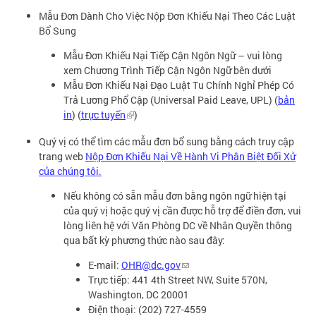
Mẫu Đơn Dành Cho Việc Nộp Đơn Khiếu Nại Theo Các Luật
Bổ Sung
Mẫu Đơn Khiếu Nại Tiếp Cận Ngôn Ngữ – vui lòng
xem Chương Trình Tiếp Cận Ngôn Ngữ bên dưới
Mẫu Đơn Khiếu Nại Đạo Luật Tu Chính Nghỉ Phép Có
Trả Lương Phổ Cập (Universal Paid Leave, UPL) (
bản
in
) (
trực tuyến
)
Quý vị có thể tìm các mẫu đơn bổ sung bằng cách truy cập
trang web
Nộp Đơn Khiếu Nại Về Hành Vi Phân Biệt Đối Xử
của chúng tôi.
Nếu không có sẵn mẫu đơn bằng ngôn ngữ hiện tại
của quý vị hoặc quý vị cần được hỗ trợ để điền đơn, vui
lòng liên hệ với Văn Phòng DC về Nhân Quyền thông
qua bất kỳ phương thức nào sau đây:
E-mail:
OHR@dc.gov
Trực tiếp: 441 4th Street NW, Suite 570N,
Washington, DC 20001
Điện thoại: (202) 727-4559