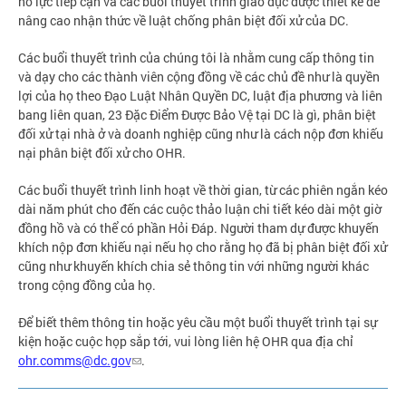
nỗ lực tiếp cận và các buổi thuyết trình giáo dục được thiết kế để
nâng cao nhận thức về luật chống phân biệt đối xử của DC.
Các buổi thuyết trình của chúng tôi là nhằm cung cấp thông tin
và dạy cho các thành viên cộng đồng về các chủ đề như là quyền
lợi của họ theo Đạo Luật Nhân Quyền DC, luật địa phương và liên
bang liên quan, 23 Đặc Điểm Được Bảo Vệ tại DC là gì, phân biệt
đối xử tại nhà ở và doanh nghiệp cũng như là cách nộp đơn khiếu
nại phân biệt đối xử cho OHR.
Các buổi thuyết trình linh hoạt về thời gian, từ các phiên ngắn kéo
dài năm phút cho đến các cuộc thảo luận chi tiết kéo dài một giờ
đồng hồ và có thể có phần Hỏi Đáp. Người tham dự được khuyến
khích nộp đơn khiếu nại nếu họ cho rằng họ đã bị phân biệt đối xử
cũng như khuyến khích chia sẻ thông tin với những người khác
trong cộng đồng của họ.
Để biết thêm thông tin hoặc yêu cầu một buổi thuyết trình tại sự
kiện hoặc cuộc họp sắp tới, vui lòng liên hệ OHR qua địa chỉ
ohr.comms@dc.gov
.