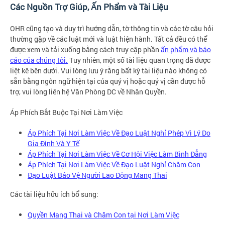
Các Nguồn Trợ Giúp, Ấn Phẩm và Tài Liệu
OHR cũng tạo và duy trì hướng dẫn, tờ thông tin và các tờ câu hỏi
thường gặp về các luật mới và luật hiện hành. Tất cả đều có thể
được xem và tải xuống bằng cách truy cập phần
ấn phẩm và báo
cáo của chúng tôi.
Tuy nhiên, một số tài liệu quan trọng đã được
liệt kê bên dưới. Vui lòng lưu ý rằng bất kỳ tài liệu nào không có
sẵn bằng ngôn ngữ hiện tại của quý vị hoặc quý vị cần được hỗ
trợ, vui lòng liên hệ Văn Phòng DC về Nhân Quyền.
Áp Phích Bắt Buộc Tại Nơi Làm Việc
Áp Phích Tại Nơi Làm Việc Về Đạo Luật Nghỉ Phép Vì Lý Do
Gia Đình Và Y Tế
Áp Phích Tại Nơi Làm Việc Về Cơ Hội Việc Làm Bình Đẳng
Áp Phích Tại Nơi Làm Việc Về Đạo Luật Nghỉ Chăm Con
Đạo Luật Bảo Vệ Người Lao Động Mang Thai
Các tài liệu hữu ích bổ sung:
Quyền Mang Thai và Chăm Con tại Nơi Làm Việc