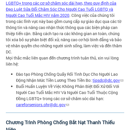
LGBTQ+ trong các cơ sở chăm sóc dài hạn, theo quy định của
Đạo Luật Sửa Đổi Chăm Sóc Cho Người Cao Tuổi LGBTQ và
Người Cao Tuổi Mắc HIV năm 2020
. Công việc của chúng tôi
trong các lĩnh vực này bao gồm cung cấp sự giáo dục qua các tờ
thông tin và nâng cao nhận thức thông qua các biện pháp can
thiệp tiến cận. Bằng cách tạo ra các không gian an toàn, chúng
tôi xóa bỏ sự phân biệt đối xử, nâng cao cơ hội bình đẳng và bảo
vệ nhân quyền cho những người sinh sống, làm việc và đến thăm
DC.
Mọi thắc mắc liên quan đến chương trình tuân thủ, xin vui lòng
liên hệ:
Đào tạo Phòng Chống Quấy Rối Tình Dục Cho Người Lao
Động Nhận Mức Tiền Lương Theo Tiền Bo:
tipsdc@dc.gov
Buổi Huấn Luyện Về Việc Không Phân Biệt Đối Xử Đối Với
Người Cao Tuổi Mắc HIV Và Người Cao Tuổi Thuộc Cộng
Đồng LGBTQ+ trong các cơ sở chăm sóc dài hạn:
careforseniors.ohr@dc.gov
Chương Trình Phòng Chống Bắt Nạt Thanh Thiếu
Niên