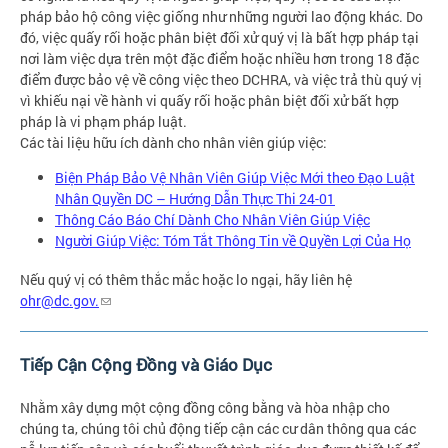
pháp bảo hộ công việc giống như những người lao động khác. Do
đó, việc quấy rối hoặc phân biệt đối xử quý vị là bất hợp pháp tại
nơi làm việc dựa trên một đặc điểm hoặc nhiều hơn trong 18 đặc
điểm được bảo vệ về công việc theo DCHRA, và việc trả thù quý vị
vì khiếu nại về hành vi quấy rối hoặc phân biệt đối xử bất hợp
pháp là vi phạm pháp luật.
Các tài liệu hữu ích dành cho nhân viên giúp việc:
Biện Pháp Bảo Vệ Nhân Viên Giúp Việc Mới theo Đạo Luật
Nhân Quyền DC – Hướng Dẫn Thực Thi 24-01
Thông Cáo Báo Chí Dành Cho Nhân Viên Giúp Việc
Người Giúp Việc: Tóm Tắt Thông Tin về Quyền Lợi Của Họ
Nếu quý vị có thêm thắc mắc hoặc lo ngại, hãy liên hệ
ohr@dc.gov
.
Tiếp Cận Cộng Đồng và Giáo Dục
Nhằm xây dựng một cộng đồng công bằng và hòa nhập cho
chúng ta, chúng tôi chủ động tiếp cận các cư dân thông qua các