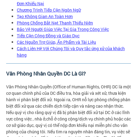
Đơn Khiếu Nại
Chương Trình Tiếp Cận Ngôn Ngữ
Tạo Không Gian An Toàn Hơn
Phòng Chống Bắt Nạt Thanh Thiếu Niên
Bảo Vệ Người Giúp Việc Tại Gia Trong Công Việc
Tiếp Cận Cộng Đồng và Giáo Dục
Các Nguồn Trợ Giúp, Ấn Phẩm và Tài Liệu
Cách Liên Hệ Với Chúng Tôi và Quy tắc ứng xử của khách
hàng
Văn Phòng Nhân Quyền DC Là Gì?
Văn Phòng Nhân Quyền (Office of Human Rights, OHR) DC là một
cơ quan chính phủ của DC điều tra, hòa giải và xét xử, thưa kiện
hành vi phân biệt đối xử. Ngoài ra, OHR nỗ lực phòng chống phân
biệt đối xử qua các chiến dịch tiếp cận và nâng cao nhận thức.
Nếu quý vị cho rằng quý vị đã bị phân biệt đối xử tại DC ở các lĩnh
vực công việc , nhà ở,chỗ ở công cộng/dịch vụ chính phủ hoặc các
cơ sở giáo dục, quý vị có thể nộp đơn khiếu nại miễn phí cho văn
phòng của chúng tôi. Nếu tìm ra nguyên nhân đáng tin, vụ việc sẽ