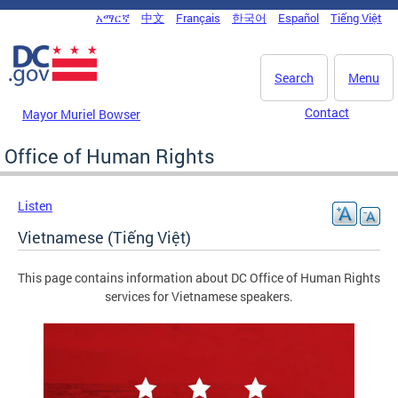
Skip to main content
አማርኛ
中文
Français
한국어
Español
Tiếng Việt
DC Agency Top Menu
Search
Menu
Contact
Mayor Muriel Bowser
Office of Human Rights
Listen
Vietnamese (Tiếng Việt)
This page contains information about DC Office of Human Rights
services for Vietnamese speakers.