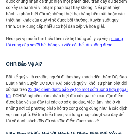
được chứng nhận để thực hiện một phiên điều trần đầy đủ để xem
có xảy ra hành vi vi phạm pháp luật hay không. Nếu phát hiện
hành vi phân biệt đối xử,những thiệt hại bằng tiền mặt hoặc các
thiệt hại khác của quý vị sẽ được bồi thường. Xuyên suốt quy
trình, OHR cung cấp nhiều cơ hội dàn xếp và hòa giải.
Nếu quý vị muốn tìm hiểu thêm về hệ thống xử lý vụ việc,
chúng
tôi cung cấp sơ đồ hệ thống vụ việc có thể tải xuống được.
OHR Bảo Vệ Ai?
Bất kể quý vị là cư dân, người đi làm hay khách đến thăm DC, Đạo
Luật Nhân Quyền DC (DCHRA) bảo vệ quý vị khỏi sự phân biệt đối
xử dựa trên
23 đặc điểm được bảo vệ (có một số trường hợp ngoại
lệ)
. DCHRA nghiêm cấm phân biệt đối xử dựa trên các đặc điểm
được bảo vệ sau đây tại các cơ sở giáo dục, việc làm, nhà ở và
những nơi có phương pháp hỗ trợ công cộng cũng như là các dịch
vụ chính phủ. Để tìm hiểu thêm, vui lòng nhấp chuột vào đây để
tải về danh sách đầy đủ các đặc điểm được bảo vệ.
Nộp Đơn Khiếu Nại Về Hành Vi Phân Biệt Đối Xử và