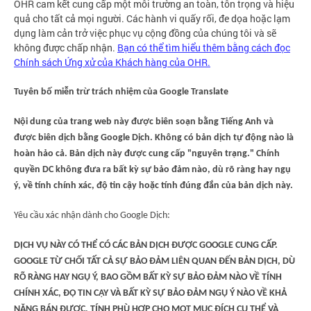
OHR cam kết cung cấp một môi trường an toàn, tôn trọng và hiệu
quả cho tất cả mọi người. Các hành vi quấy rối, đe dọa hoặc lạm
dụng làm cản trở việc phục vụ cộng đồng của chúng tôi và sẽ
không được chấp nhận.
Bạn có thể tìm hiểu thêm bằng cách đọc
Chính sách Ứng xử của Khách hàng của OHR.
Tuyên bố miễn trừ trách nhiệm của Google Translate
Nội dung của trang web này được biên soạn bằng Tiếng Anh và
được biên dịch bằng Google Dịch. Không có bản dịch tự động nào là
hoàn hảo cả. Bản dịch này được cung cấp "nguyên trạng." Chính
quyền DC không đưa ra bất kỳ sự bảo đảm nào, dù rõ ràng hay ngụ
ý, về tính chính xác, độ tin cậy hoặc tính đúng đắn của bản dịch này.
Yêu cầu xác nhận dành cho Google Dịch:
DỊCH VỤ NÀY CÓ THỂ CÓ CÁC BẢN DỊCH ĐƯỢC GOOGLE CUNG CẤP.
GOOGLE TỪ CHỐI TẤT CẢ SỰ BẢO ĐẢM LIÊN QUAN ĐẾN BẢN DỊCH, DÙ
RÕ RÀNG HAY NGỤ Ý, BAO GỒM BẤT KỲ SỰ BẢO ĐẢM NÀO VỀ TÍNH
CHÍNH XÁC, ĐỘ TIN CẬY VÀ BẤT KỲ SỰ BẢO ĐẢM NGỤ Ý NÀO VỀ KHẢ
NĂNG BÁN ĐƯỢC, TÍNH PHÙ HỢP CHO MỘT MỤC ĐÍCH CỤ THỂ VÀ