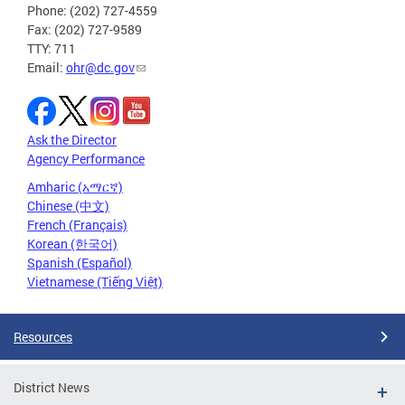
Phone: (202) 727-4559
Fax: (202) 727-9589
TTY: 711
Email:
ohr@dc.gov
Ask the Director
Agency Performance
Amharic (አማርኛ)
Chinese (中文)
French (Français)
Korean (한국어)
Spanish (Español)
Vietnamese (Tiếng Việt)
Resources
District News