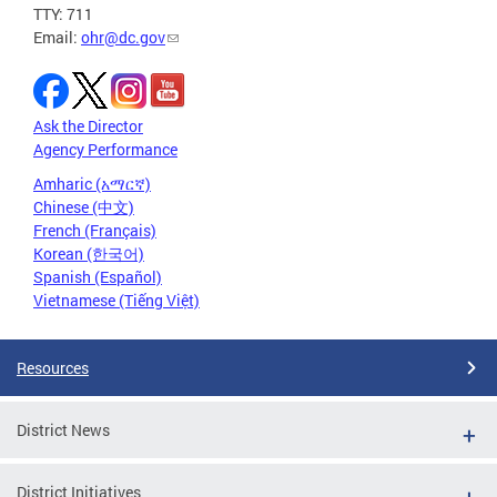
TTY: 711
Email:
ohr@dc.gov
Ask the Director
Agency Performance
Amharic (አማርኛ)
Chinese (中文)
French (Français)
Korean (한국어)
Spanish (Español)
Vietnamese (Tiếng Việt)
Resources
District News
District Initiatives