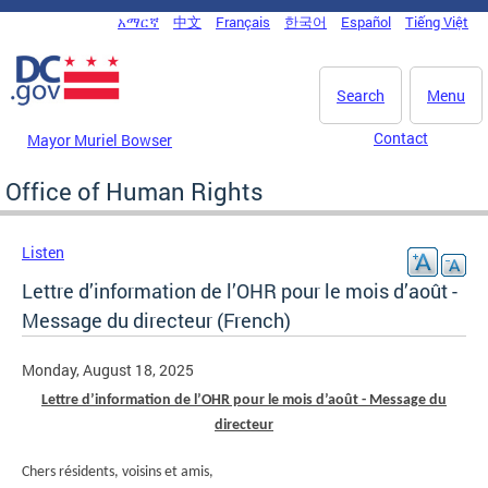
Skip to main content
አማርኛ
中文
Français
한국어
Español
Tiếng Việt
DC Agency Top Menu
Search
Menu
Contact
Mayor Muriel Bowser
Office of Human Rights
Listen
Lettre d’information de l’OHR pour le mois d’août -
Message du directeur (French)
Monday, August 18, 2025
Lettre d’information de l’OHR pour le mois d’août - Message du
directeur
Chers résidents, voisins et amis,