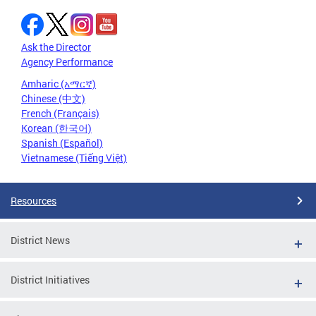
Ask the Director
Agency Performance
Amharic (አማርኛ)
Chinese (中文)
French (Français)
Korean (한국어)
Spanish (Español)
Vietnamese (Tiếng Việt)
Resources
District News
District Initiatives