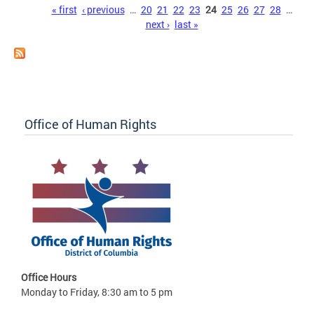
Pages
« first
‹ previous
…
20
21
22
23
24
25
26
27
28
…
next ›
last »
Office of Human Rights
Office Hours
Monday to Friday, 8:30 am to 5 pm