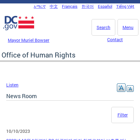
Skip to main content
አማርኛ
中文
Français
한국어
Español
Tiếng Việt
DC Agency Top Menu
Search
Menu
Contact
Mayor Muriel Bowser
Office of Human Rights
Listen
News Room
Filter
10/10/2023