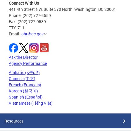
Connect With Us
441 4th Street NW, Suite 570 North, Washington, DC 20001
Phone: (202) 727-4559
Fax: (202) 727-9589
TTY: 711
Email:
ohr@dc.gov
Ask the Director
Agency Performance
Amharic (አማርኛ)
Chinese (中文)
French (Français)
Korean (한국어)
Spanish (Español)
Vietnamese (Tiếng Việt)
Resources