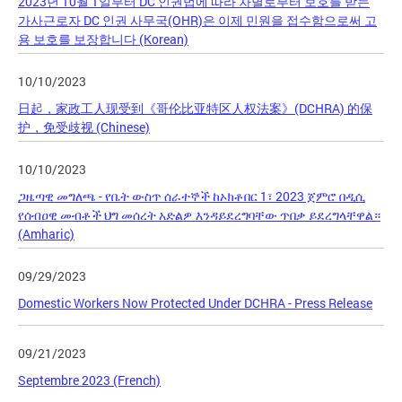
2023년 10월 1일부터 DC 인권법에 따라 차별로부터 보호를 받는
가사근로자 DC 인권 사무국(OHR)은 이제 민원을 접수함으로써 고
용 보호를 보장합니다 (Korean)
10/10/2023
日起，家政工人现受到《哥伦比亚特区人权法案》(DCHRA) 的保
护，免受歧视 (Chinese)
10/10/2023
ጋዜጣዊ መግለጫ - የቤት ውስጥ ሰራተኞች ከኦክቶበር 1፣ 2023 ጀምሮ በዲሲ
የሰብዐዊ መብቶች ህግ መሰረት አድልዎ እንዳይደረግባቸው ጥበቃ ይደረግላቸዋል።
(Amharic)
09/29/2023
Domestic Workers Now Protected Under DCHRA - Press Release
09/21/2023
Septembre 2023 (French)