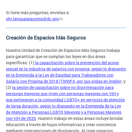
Si tiene más preguntas, envíelas a:
ohr.languageaccess@dc.gov
.
Creación de Espacios Más Seguros
Nuestra Unidad de Creación de Espacios Más Seguros trabaja
para garantizar que se cumplan las leyes en dos áreas
específicas: (1)
la capacitación sobre la prevención del acoso
sexual en la industria de salarios con propina, según lo dispuesto
en la Enmienda a la Ley de Equidad para Trabajadores con
Salario con Propina de 2018 (TWWFA, por sus siglas en inglés)
; y
(2)
la sesión de capacitación sobre no discriminación para
personas mayores que viven con personas mayores con VIH y
que pertenecen a la comunidad LGBTQ+ en servicios de atención
de larga duración, según lo dispuesto en la Enmienda de la Ley
de Atención a Personas LGBTQ Mayores y a Personas Mayores
con VIH de 2020
. Nuestro trabajo en estas áreas incluye brindar
educación a través de hojas informativas y crear conciencia
mediante intervenciones de divulgación. Al crear espacios