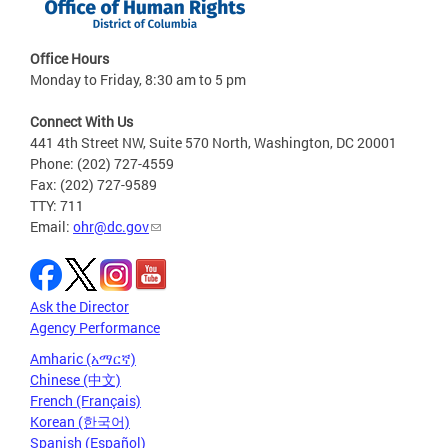
Office Hours
Monday to Friday, 8:30 am to 5 pm
Connect With Us
441 4th Street NW, Suite 570 North, Washington, DC 20001
Phone: (202) 727-4559
Fax: (202) 727-9589
TTY: 711
Email:
ohr@dc.gov
Ask the Director
Agency Performance
Amharic (አማርኛ)
Chinese (中文)
French (Français)
Korean (한국어)
Spanish (Español)