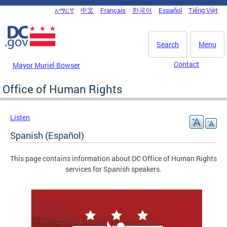
Skip to main content
አማርኛ
中文
Français
한국어
Español
Tiếng Việt
DC Agency Top Menu
Search
Menu
Contact
Mayor Muriel Bowser
Office of Human Rights
Listen
Spanish (Español)
This page contains information about DC Office of Human Rights
services for Spanish speakers.