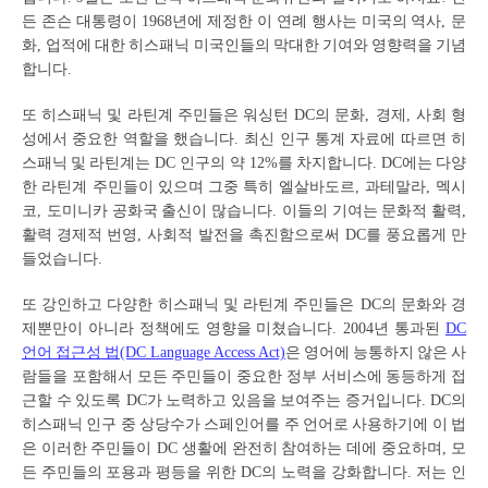
든
존슨
대통령이
년에
제정한
이
연례
행사는
미국의
역사
문
1968
,
화
업적에
대한
히스패닉
미국인들의
막대한
기여와
영향력을
기념
,
합니다
.
또
히스패닉
및
라틴계
주민들은
워싱턴
의
문화
경제
사회
형
DC
,
,
성에서
중요한
역할을
했습니다
최신
인구
통계
자료에
따르면
히
.
스패닉
및
라틴계는
인구의
약
를
차지합니다
에는
다양
DC
12%
. DC
한
라틴계
주민들이
있으며
그중
특히
엘살바도르
과테말라
멕시
,
,
코
도미니카
공화국
출신이
많습니다
이들의
기여는
문화적
활력
,
.
,
활력
경제적
번영
사회적
발전을
촉진함으로써
를
풍요롭게
만
,
DC
들었습니다
.
또
강인하고
다양한
히스패닉
및
라틴계
주민들은
의
문화와
경
DC
제뿐만이
아니라
정책에도
영향을
미쳤습니다
년
통과된
. 2004
DC
언어
접근성
법
은
영어에
능통하지
않은
사
(DC Language Access Act)
람들을
포함해서
모든
주민들이
중요한
정부
서비스에
동등하게
접
근할
수
있도록
가
노력하고
있음을
보여주는
증거입니다
의
DC
. DC
히스패닉
인구
중
상당수가
스페인어를
주
언어로
사용하기에
이
법
은
이러한
주민들이
생활에
완전히
참여하는
데에
중요하며
모
DC
,
든
주민들의
포용과
평등을
위한
의
노력을
강화합니다
저는
인
DC
.