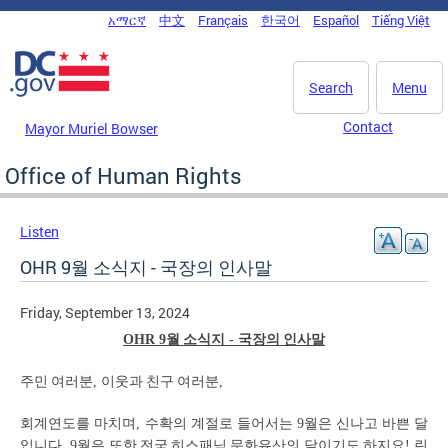
Skip to main content
አማርኛ
中文
Français
한국어
Español
Tiếng Việt
DC Agency Top Menu
Search
Menu
Contact
Mayor Muriel Bowser
Office of Human Rights
Listen
OHR 9월 소식지 - 국장의 인사말
Friday, September 13, 2024
월
소식지
국장의
인사말
OHR 9
-
주민
여러분
이웃과
친구
여러분
,
,
회계연도를
마치며
수확의
계절로
들어서는
월은
신나고
바쁜
달
,
9
입니다
월은
또한
전국
히스패닉
문화유산의
달이기도
하지요
린
. 9
!