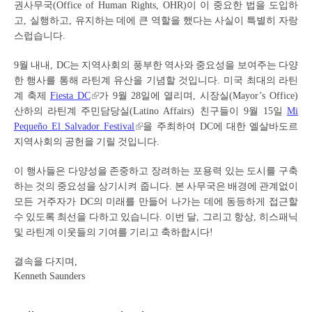
권사무국
이
이
중요한
법을
도입하
(Office of Human Rights, OHR)
고
실행하고
유지하는
데에
큰
역할을
했다는
사실이
특별히
자랑
,
,
스럽습니다
.
월
내내
는
지역사회의
풍부한
역사와
중요성을
보여주는
다양
9
, DC
한
행사를
통해
라틴계
유산을
기념할
것입니다
미국
최대의
라틴
.
계
축제
가
월
일에
열리며
시장실
Fiesta DC
9
28
,
(Mayor’s Office)
산하의
라틴계
주민담당실
친구들이
월
일
(Latino Affairs)
9
15
Mi
을
주최하여
에
대한
엘살바도르
Pequeño El Salvador Festival
DC
지역사회의
공헌을
기릴
것입니다
.
이
행사들은
다양성을
존중하고
장려하는
포용력
있는
도시를
구축
하는
것의
중요성을
상기시켜
줍니다
본
사무국은
배경에
관계없이
.
모든
거주자가
의
미래를
만들어
나가는
데에
동등하게
접근할
DC
수
있도록
최선을
다하고
있습니다
이번
달
그리고
항상
히스패닉
.
,
,
및
라틴계
이웃들의
기여를
기리고
축하합시다
!
결속을
다지며
,
Kenneth Saunders