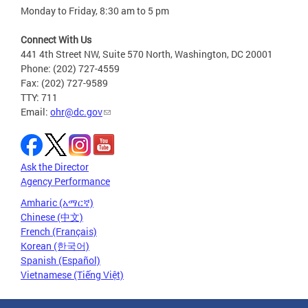
Monday to Friday, 8:30 am to 5 pm
Connect With Us
441 4th Street NW, Suite 570 North, Washington, DC 20001
Phone: (202) 727-4559
Fax: (202) 727-9589
TTY: 711
Email:
ohr@dc.gov
Ask the Director
Agency Performance
Amharic (አማርኛ)
Chinese (中文)
French (Français)
Korean (한국어)
Spanish (Español)
Vietnamese (Tiếng Việt)