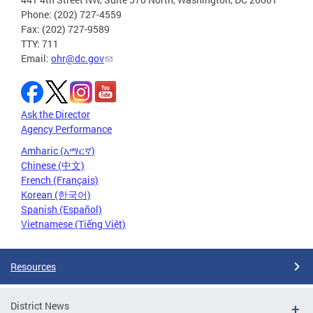
Phone: (202) 727-4559
Fax: (202) 727-9589
TTY: 711
Email:
ohr@dc.gov
Ask the Director
Agency Performance
Amharic (አማርኛ)
Chinese (中文)
French (Français)
Korean (한국어)
Spanish (Español)
Vietnamese (Tiếng Việt)
Resources
District News