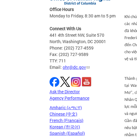
Office Hours
Monday to Friday, 8:30 am to 5 pm
Khi chú
các nh
Connect With Us
đã khô
441 4th Street NW, Suite 570
Frederi
North, Washington, DC 20001
đến Ch
Phone: (202) 727-4559
cho việ
Fax: (202) 727-9589
vệ và t
TTY: 711
Email:
ohr@dc.gov
Thành p
tại Was
Ask the Director
Mơ", c
Agency Performance
Nhân Q
Amharic (አማርኛ)
lực mỗ
Chinese (中文)
và ngư
French (Français)
Gần đâ
Korean (한국어)
nêu bậ
Spanish (Español)
nhằm t