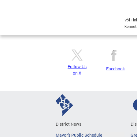
Với Ti
Kennet
Follow Us
Facebook
on X
District News
Dis
Mayor's Public Schedule
Gr