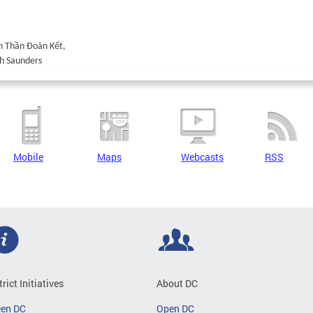
nh Thần Đoàn Kết,
h Saunders
Mobile
Maps
Webcasts
RSS
trict Initiatives
About DC
een DC
Open DC