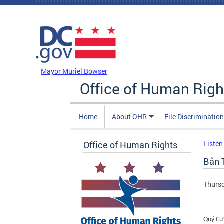
Skip to main content
DC Agency Top Menu
Mayor Muriel Bowser
Office of Human Righ
Home
About OHR
File Discriminatio
Office of Human Rights
Listen
Bản 
Thursd
Quý Cư