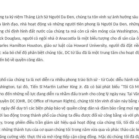
ng ta kỷ niệm Tháng Lịch Sử Người Da Đen, chúng ta tôn vinh sự ảnh hưởng sâu
à lãnh đạo, nhà hoạt động và những người tiên phong là Người Da Đen, nhữn
ng chỉ định hình đất nước của chúng ta mà còn cả nền móng của Washington,
ck Douglass, người có ngôi nhà ở Anacostia là một biểu tượng cho di sản của 
arles Hamilton Houston, giáo sư luật của Howard University, người đã đặt n
c xóa bỏ chế độ phân biệt chủng tộc, DC từ lâu đã là một trung tâm cho hoạt 
iến bộ về quyền công dân.
hố của chúng ta là nơi diễn ra nhiều phong trào lịch sử - từ Cuộc diễu hành 
hington, tại đó, Tiến Sĩ Martin Luther King Jr. đã có bài phát biểu "Tôi Có 
ho đến những nỗ lực đang diễn ra nhằm đấu tranh cho công lý ngày nay. Tại Vă
uyền DC (OHR, DC Office of Human Rights), chúng tôi tôn vinh di sản này bằng 
i ngày để duy trì các biện pháp bảo vệ quyền công dân và đảm bảo rằng mọi ng
ời lao động trong thành phố của chúng ta đều được đối xử công bằng và với ph
y, trong phiên điều trần giám sát hiệu quả hoạt động của chúng tôi, tôi đã có
t những thành tựu của cơ quan chúng tôi trong năm vừa qua và phác thảo các k
ăng cường việc thực thi và mở rộng tiếp cận cộng đồng. Mặc dù chúng tôi đã đ