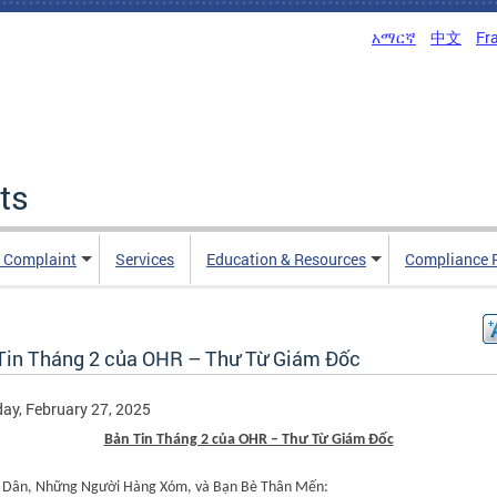
አማርኛ
中文
Fr
ts
n Complaint
Services
Education & Resources
Compliance 
Tin Tháng 2 của OHR – Thư Từ Giám Đốc
ay, February 27, 2025
Bản Tin Tháng 2 của OHR – Thư Từ Giám Đốc
 Dân, Những Người Hàng Xóm, và Bạn Bè
Thân
Mến: