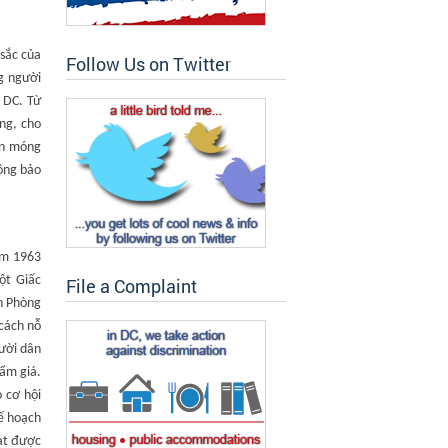
 sắc của
Follow Us on Twitter
g người
 DC. Từ
ông, cho
ền móng
động bảo
năm 1963
Một Giấc
File a Complaint
n Phòng
cách nỗ
ười dân
ẩm giá.
 cơ hội
ế hoạch
ạt được