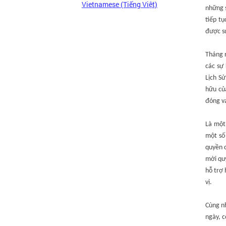
Vietnamese (Tiếng Việt)
những s
tiếp tụ
được s
Tháng n
các sự
Lịch S
hữu củ
đóng va
Là một
một số 
quyền c
mời quý
hỗ trợ 
vị.
Cùng nh
ngày, c