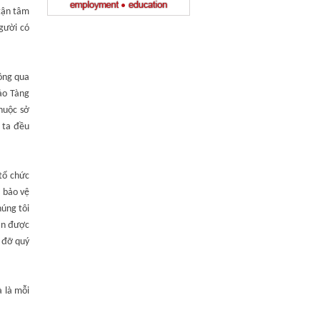
 tận tâm
người có
hông qua
ảo Tàng
huộc sở
 ta đều
tổ chức
ề bảo vệ
húng tôi
cần được
p đỡ quý
à là mỗi