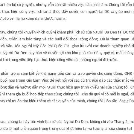
ự tiến bộ có ý nghĩa, nhưng vẫn còn rất nhiều việc cần phải làm. Chúng tôi vẫn
c thực hiện công việc lịch sử là thúc đẩy quyền con người tại DC và giúp mọi 
ự bảo vệ mà họ xứng đáng được hưởng.
ày, chúng tôi khuyến khích quý vị khám phá lịch sử của Người Da Đen tại DC t
 kiện, triển lãm bảo tàng và các buổi đối thoại cộng đồng. Dù là tham quan B
ử và Văn Hóa Người Mỹ Gốc Phi Quốc Gia, giao lưu với các doanh nghiệp nhỏ t
a Người Da Đen hay bảo vệ quyền lợi cho khu phố của riêng quý vị, mỗi chúng
i trò trong việc tiếp tục thực hiện công việc của những người đi trước.
 phần trong cam kết về khả năng tiếp cận và trao quyền cho cộng đồng, OHR 
buổi họp trong Giờ Làm Việc để kết nối với các cử tri, giải đáp các thắc mắc v
ông dân và hướng dẫn mọi người thực hiện quy trình khiếu nại của chúng tôi. C
 vị tham gia buổi họp tiếp theo cùng chúng tôi - cho dù quý vị có mối lo ngại, 
hay chỉ muốn tìm hiểu thêm về các quyền của mình, chúng tôi luôn sẵn lòng giú
au, chúng ta hãy tôn vinh lịch sử của Người Da Đen, không chỉ vào Tháng 2, m
oi đó là một phần quan trọng trong quá khứ, hiện tại và tương lai của chúng ta!