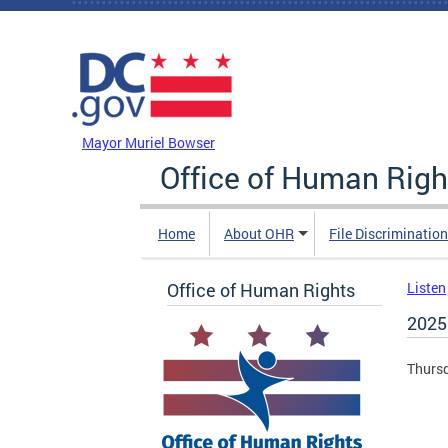
Skip to main content
DC Agency Top Menu
Mayor Muriel Bowser
Office of Human Righ
Home
About OHR
File Discriminatio
Office of Human Rights
Listen
202
Thursd