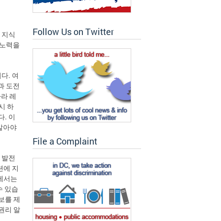
Follow Us on Twitter
 지식
 노력을
다. 여
과 도전
바라 레
로시 하
다. 이
말아야
File a Complaint
 발전
션에 지
션에서는
수 있습
보를 제
권리 알