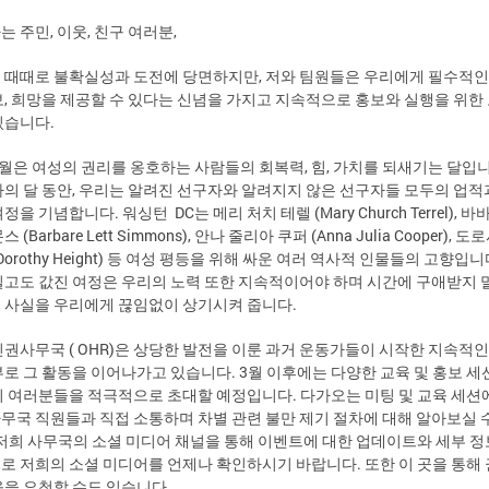
는 주민, 이웃, 친구 여러분,
 때때로 불확실성과 도전에 당면하지만, 저와 팀원들은 우리에게 필수적인
보, 희망을 제공할 수 있다는 신념을 가지고 지속적으로 홍보와 실행을 위한
있습니다.
3월은 여성의 권리를 옹호하는 사람들의 회복력, 힘, 가치를 되새기는 달입니
사의 달 동안, 우리는 알려진 선구자와 알려지지 않은 선구자들 모두의 업적
정을 기념합니다. 워싱턴 DC는 메리 처치 테렐 (Mary Church Terrel), 바
 (Barbare Lett Simmons), 안나 줄리아 쿠퍼 (Anna Julia Cooper), 도
Dorothy Height) 등 여성 평등을 위해 싸운 여러 역사적 인물들의 고향입니
길고도 값진 여정은 우리의 노력 또한 지속적이어야 하며 시간에 구애받지 
 사실을 우리에게 끊임없이 상기시켜 줍니다.
인권사무국 ( OHR)은 상당한 발전을 이룬 과거 운동가들이 시작한 지속적인
부로 그 활동을 이어나가고 있습니다. 3월 이후에는 다양한 교육 및 홍보 세
회 여러분들을 적극적으로 초대할 예정입니다. 다가오는 미팅 및 교육 세
무국 직원들과 직접 소통하며 차별 관련 불만 제기 절차에 대해 알아보실 
 저희 사무국의 소셜 미디어 채널을 통해 이벤트에 대한 업데이트와 세부 정
로 저희의 소셜 미디어를 언제나 확인하시기 바랍니다. 또한 이 곳을 통해 
육을 요청할 수도 있습니다.