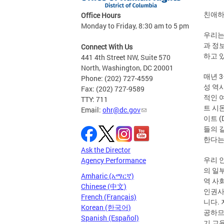
친애하
Office Hours
Monday to Friday, 8:30 am to 5 pm
우리는
과 정
Connect With Us
하고 
441 4th Street NW, Suite 570
North, Washington, DC 20001
매년 
Phone: (202) 727-4559
성 역
Fax: (202) 727-9589
적인 여
TTY: 711
트 시몬스
Email:
ohr@dc.gov
이트 (
들의 
한다는
Ask the Director
우리 
Agency Performance
의 일
Amharic (አማርኛ)
역 사
Chinese (中文)
인권사
French (Français)
니다.
Korean (한국어)
공하므
Spanish (Español)
기 교