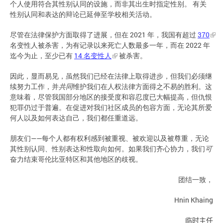
个人使用符合其性别认同的设施，而非其出生时指定性别。 有关
性别认同和表达的辩论已延伸至学校相关活动。
尽管在法律保护方面取得了进展，但在 2021 年，我国有超过
370
名变性人被杀害，为有记录以来死亡人数最多一年，而在 2022 年
迄今为止，至少已有
14 名变性人
被杀害。
因此，显而易见，虽然我们已经在法律上取得进步，但我们必须继
续努力工作，并
共同
维护我们在人权法律方面得之不易的胜利。这
意味着，尽管我国部分地区的接受度和容忍度已大幅提高，但仇恨
犯罪仍过于普遍。在促进对我们社区成员的包容方面，无论其所爱
何人以及如何表达自己，我们都任重道远。
朋友们——每个人都有权利感到被重视、被欢迎以及被尊重，无论
其性别认同、性别表达和性取向如何。如果我们齐心协力，我们
可
奋力结束哥伦比亚特区和其他地区的歧视。
团结一致，
Hnin Khaing
临时主
任