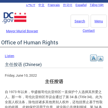
Skip to main content
አማርኛ
中文
Français
한국어
Español
Tiếng Việt
DC Agency Top Menu
Search
Menu
Contact
Mayor Muriel Bowser
Office of Human Rights
Listen
主任按语 (Chinese)
Friday, June 10, 2022
主任按语
自 1973 年以来，华盛顿哥伦比亚特区一直保护个人选择其所爱之
人。那一年，哥伦比亚特区市议会通过了第 34 条 (Title 34)。此为
全面人权法条，除包括诸多其他类别人权外，还包括禁止基于性取
向的歧视。 此种保护适用于住房、就业和公共便利领域。第 34 条