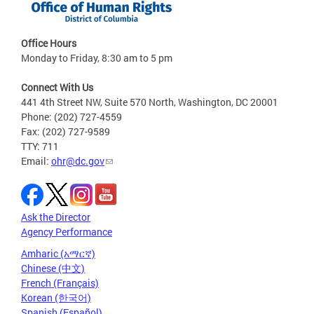
Office Hours
Monday to Friday, 8:30 am to 5 pm
Connect With Us
441 4th Street NW, Suite 570 North, Washington, DC 20001
Phone: (202) 727-4559
Fax: (202) 727-9589
TTY: 711
Email:
ohr@dc.gov
Ask the Director
Agency Performance
Amharic (አማርኛ)
Chinese (中文)
French (Français)
Korean (한국어)
Spanish (Español)