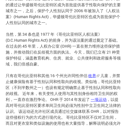
的通过让华盛顿哥伦比亚特区成为首批提供基于性取向保护的主要
城市之一，之后，保护个人性别认同于 2006 年被加入了《人权法
案》(Human Rights Act)，华盛顿哥伦比亚特区也成为首批保护个
人性别认同的城市之一。
当然，第 34 条也是 1977 年《哥伦比亚特区人权法案》
(D.C.Human Rights Act) 的前身，并为该法案的通过奠定了基础。
在过去的 45 年里，人权办公室 (OHR) 一直在努力维持这些保护措
施，并推动我们在反歧视方面的执法。 今天，我们已立有 21 种受
保护特征，涵盖教育机构、住房、就业、公共便利和政府服务等领
域，我们倍感自豪。
只有在哥伦比亚特和其他 16 个州允许同性伴侣
收养
儿童，并禁
止健康保险有基于性别认同和性取向的歧视。类似地，哥伦比亚特
区（不到半数州之一）也设有规定明确禁止基于性别认同和性取向
的歧视。 近年来，有关变性人使用与其性别身份相符卫生间的权
利，一直存在激烈争论。 OHR 于 2014 年发起了
一项运动
，以提
高对哥伦比亚特区要求单间卫生间必须为性别中立卫生间之法律的
认识。 该运动还允许社区成员通过社交媒体联系 OHR，以对报告
这些侵权行为的方式进行现代化。 哥伦比亚特区不仅对卫生间，
而且对更衣室和类似设施的使用也有大量指导，解释说明必须允许