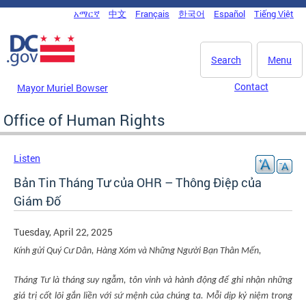
Skip to main content
አማርኛ
中文
Français
한국어
Español
Tiếng Việt
DC Agency Top Menu
Search
Menu
Contact
Mayor Muriel Bowser
Office of Human Rights
Listen
Bản Tin Tháng Tư của OHR – Thông Điệp của
Giám Đố
Tuesday, April 22, 2025
Kính gửi Quý Cư Dân, Hàng Xóm và Những Người Bạn Thân Mến,
Tháng Tư là tháng
suy ngẫm, tôn vinh và hành động để
ghi nhận những
giá trị cốt lõi gắn liền với sứ mệnh của
chúng ta
. Mỗi dịp kỷ niệm trong