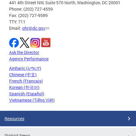
441 4th Street NW, Suite 570 North, Washington, DC 20001
Phone: (202) 727-4559
Fax: (202) 727-9589
TTY: 711
Email:
ohr@dc.gov
Ask the Director
Agency Performance
Amharic (አማርኛ)
Chinese (中文)
French (Français)
Korean (한국어)
Spanish (Español)
Vietnamese (Tiếng Việt)
Resources
District News