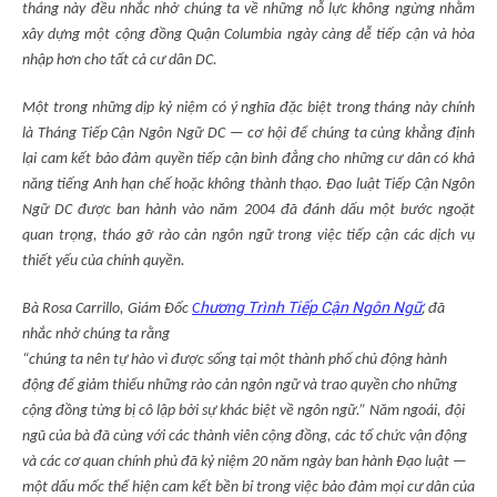
tháng này đều nhắc nhở chúng ta về những nỗ lực không ngừng nhằm
xây dựng một cộng đồng Quận Columbia ngày càng dễ tiếp cận và hòa
nhập
hơn cho tất cả cư
dân DC
.
Một trong những dịp kỷ niệm có ý nghĩa đặc biệt trong tháng này chính
là Tháng Tiếp Cận Ngôn Ngữ DC — cơ hội để chúng ta cùng khẳng định
lại cam kết bảo đảm quyền tiếp cận bình đẳng cho những cư dân có khả
năng tiếng Anh hạn chế hoặc không thành thạo. Đạo luật Tiếp Cận Ngôn
Ngữ DC được ban hành vào năm 2004 đã đánh dấu một bước ngoặt
quan trọng, tháo gỡ rào cản ngôn ngữ trong việc tiếp cận các dịch vụ
thiết yếu của chính quyền.
hương Trình Tiếp Cận Ngôn Ngữ
,
Bà Rosa Carrillo, Giám Đốc
C
đã
nhắc nhở chúng ta rằng
“chúng ta
nên tự hào vì
được sống tại một thành phố chủ động hành
động để giảm thiểu những rào cản ngôn ngữ và trao quyền cho những
cộng đồng từng bị cô lập bởi sự khác biệt về ngôn ngữ.”
Năm ngoái, đội
ngũ của bà đã cùng với các thành viên cộng đồng, các tổ chức vận động
và các cơ quan chính phủ đã kỷ niệm 20 năm ngày ban hành Đạo luật —
một dấu mốc thể hiện cam kết bền bỉ trong việc bảo đảm mọi cư dân của