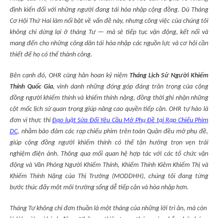
định kiến đối với những người đang tái hòa nhập cộng đồng. Dù Tháng
Cơ Hội Thứ Hai làm nổi bật về vấn đề này, nhưng công việc của chúng tôi
không chỉ dừng lại ở tháng Tư — mà sẽ tiếp tục vận động, kết nối và
mang đến cho những công dân tái hòa nhập các nguồn lực và cơ hội cần
thiết để họ có thể thành công.
Bên cạnh đó, OHR cũng hân hoan kỷ niệm
Tháng Lịch Sử Người Khiếm
Thính Quốc Gia
, vinh danh những đóng góp đáng trân trọng của cộng
đồng người khiếm thính và khiếm thính nặng, đồng thời ghi nhận những
cột mốc lịch sử quan trọng giúp nâng cao quyền tiếp cận. OHR tự hào là
đơn vị thực thi
Đạo luật Sửa Đổi Yêu Cầu Mở Phụ Đề tại Rạp Chiếu Phim
DC
, nhằm bảo đảm các rạp chiếu phim trên toàn Quận đều mở phụ đề,
giúp cộng đồng người khiếm thính có thể tận hưởng trọn vẹn trải
nghiệm điện ảnh. Thông qua mối quan hệ hợp tác với các tổ chức vận
động và Văn Phòng Người Khiếm Thính, Khiếm Thính Kiêm Khiếm Thị và
Khiếm Thính Nặng của Thị Trưởng (MODDHH), chúng tôi đang từng
bước thúc đẩy một môi trường sống dễ tiếp cận và hòa nhập hơn.
Tháng Tư không chỉ đơn thuần là một tháng của những lời tri ân, mà còn