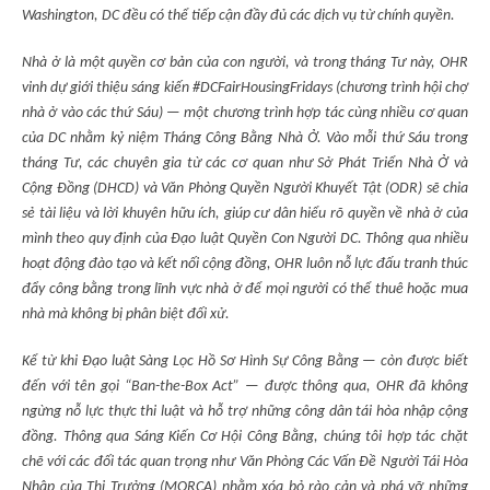
Washington, DC đều có thể tiếp cận đầy đủ các dịch vụ từ chính quyền.
Nhà ở là một quyền cơ bản của con người, và trong tháng Tư này, OHR
vinh dự giới thiệu sáng kiến #DCFairHousingFridays (chương trình hội chợ
nhà ở vào các thứ Sáu) — một chương trình hợp tác cùng nhiều cơ quan
của DC nhằm kỷ niệm Tháng Công Bằng Nhà Ở. Vào mỗi thứ Sáu trong
tháng Tư, các chuyên gia từ các cơ quan như Sở Phát Triển Nhà Ở và
Cộng Đồng (DHCD) và Văn Phòng Quyền Người Khuyết Tật (ODR) sẽ chia
sẻ tài liệu và lời khuyên hữu ích, giúp cư dân hiểu rõ quyền về nhà ở của
mình theo quy định của Đạo luật Quyền Con Người DC. Thông qua nhiều
hoạt động đào tạo và kết nối cộng đồng, OHR luôn nỗ lực đấu tranh thúc
đẩy công bằng trong lĩnh vực nhà ở để mọi người có thể thuê hoặc mua
nhà mà không bị phân biệt đối xử.
Kể từ khi Đạo luật Sàng Lọc Hồ Sơ Hình Sự Công Bằng — còn được biết
đến với tên gọi “Ban-the-Box Act” — được thông qua, OHR đã không
ngừng nỗ lực thực thi luật và hỗ trợ những công dân tái hòa nhập cộng
đồng. Thông qua Sáng Kiến Cơ Hội Công Bằng, chúng tôi hợp tác chặt
chẽ với các đối tác quan trọng như Văn Phòng Các Vấn Đề Người Tái Hòa
Nhập của Thị Trưởng (MORCA) nhằm xóa bỏ rào cản và phá vỡ những