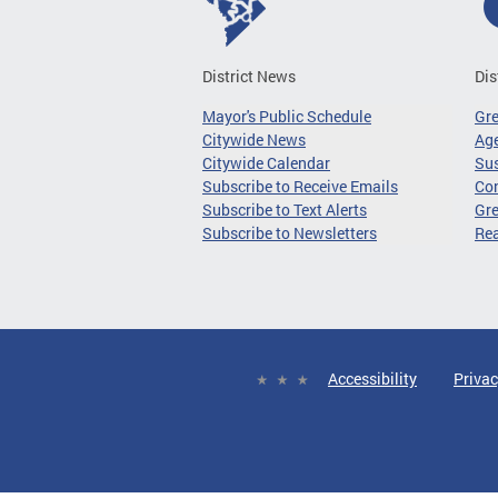
District News
Dis
Mayor's Public Schedule
Gr
Citywide News
Age
Citywide Calendar
Sus
Subscribe to Receive Emails
Co
Subscribe to Text Alerts
Gre
Subscribe to Newsletters
Re
Accessibility
Privac