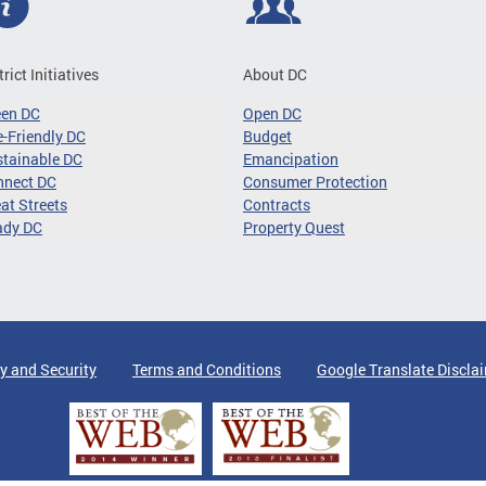
trict Initiatives
About DC
een DC
Open DC
-Friendly DC
Budget
tainable DC
Emancipation
nnect DC
Consumer Protection
at Streets
Contracts
ady DC
Property Quest
y and Security
Terms and Conditions
Google Translate Discla