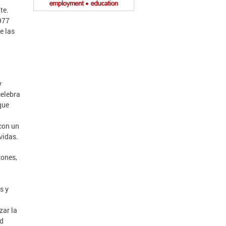
te.
977
e las
y
celebra
que
con un
vidas.
zones,
s y
zar la
ad