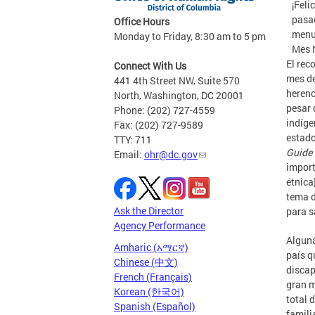
¡Feli
pasad
Office Hours
menud
Monday to Friday, 8:30 am to 5 pm
Mes 
El rec
Connect With Us
mes de
441 4th Street NW, Suite 570
herenc
North, Washington, DC 20001
pesar 
Phone: (202) 727-4559
indíge
Fax: (202) 727-9589
estado
TTY: 711
Guide 
Email:
ohr@dc.gov
import
étnica
tema d
Ask the Director
para s
Agency Performance
Alguna
Amharic (አማርኛ)
país q
Chinese (中文)
discap
French (Français)
gran m
Korean (한국어)
total 
Spanish (Español)
famili