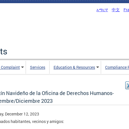
አማርኛ
中文
Fr
ts
n Complaint
Services
Education & Resources
Compliance 
tín Navideño de la Oficina de Derechos Humanos-
embre/Diciembre 2023
y, December 12, 2023
ados habitantes, vecinos y amigos: