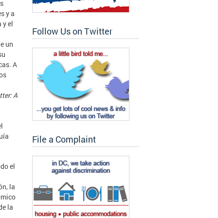
es
s y a
 y el
Follow Us on Twitter
de un
su
cas. A
los
ter:
A
l
uía
File a Complaint
do el
n, la
ómico
de la