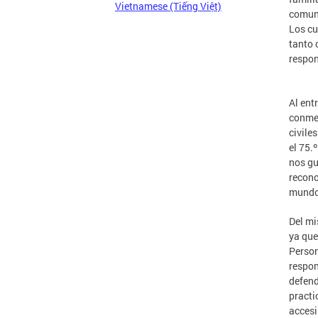
Vietnamese (Tiếng Việt)
comuni
Los cu
tanto
respon
Al ent
conmem
civile
el 75.
nos gu
recono
mundo 
Del mi
ya que
Person
respon
defend
practi
accesi