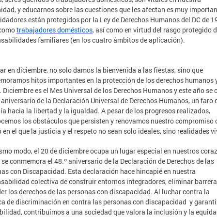
dad, y educarnos sobre las cuestiones que les afectan es muy importan
idadores están protegidos por la Ley de Derechos Humanos del DC de 1
 como
trabajadores domésticos
, así como en virtud del rasgo protegido d
sabilidades familiares (en los cuatro ámbitos de aplicación).
rar en diciembre, no solo damos la bienvenida a las fiestas, sino que
oramos hitos importantes en la protección de los derechos humanos 
s. Diciembre es el Mes Universal de los Derechos Humanos y este año se 
º aniversario de la Declaración Universal de Derechos Humanos, un faro 
ía hacia la libertad y la igualdad. A pesar de los progresos realizados,
cemos los obstáculos que persisten y renovamos nuestro compromiso 
en el que la justicia y el respeto no sean solo ideales, sino realidades vi
smo modo, el 20 de diciembre ocupa un lugar especial en nuestros cora
 se conmemora el 48.º aniversario de la Declaración de Derechos de las
as con Discapacidad. Esta declaración hace hincapié en nuestra
sabilidad colectiva de construir entornos integradores, eliminar barrera
er los derechos de las personas con discapacidad. Al luchar contra la
ca de discriminación en contra las personas con discapacidad y garanti
bilidad, contribuimos a una sociedad que valora la inclusión y la equid