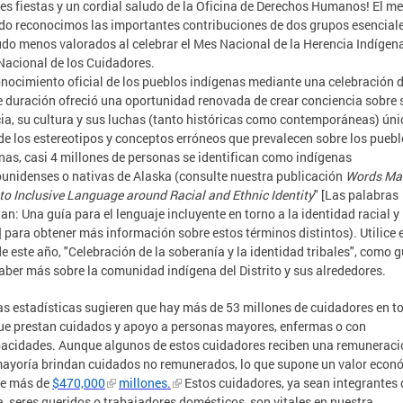
ces fiestas y un cordial saludo de la Oficina de Derechos Humanos! El m
o reconocimos las importantes contribuciones de dos grupos esenciale
o menos valorados al celebrar el Mes Nacional de la Herencia Indígena
Nacional de los Cuidadores.
onocimiento oficial de los pueblos indígenas mediante una celebración 
 duración ofreció una oportunidad renovada de crear conciencia sobre 
ia, su cultura y sus luchas (tanto históricas como contemporáneas) úni
de los estereotipos y conceptos erróneos que prevalecen sobre los pueb
nas, casi 4 millones de personas se identifican como indígenas
unidenses o nativas de Alaska (consulte nuestra publicación
Words Mat
to Inclusive Language around Racial and Ethnic Identity
" [Las palabras
an: Una guía para el lenguaje incluyente en torno a la identidad racial y
] para obtener más información sobre estos términos distintos). Utilice e
e este año, "Celebración de la soberanía y la identidad tribales", como g
aber más sobre la comunidad indígena del Distrito y sus alrededores.
s estadísticas sugieren que hay más de 53 millones de cuidadores en to
ue prestan cuidados y apoyo a personas mayores, enfermas o con
acidades. Aunque algunos de estos cuidadores reciben una remuneració
ayoría brindan cuidados no remunerados, lo que supone un valor econ
de más de
$470,000
millones
.
Estos cuidadores, ya sean integrantes 
a, seres queridos o trabajadores domésticos, son vitales en nuestra