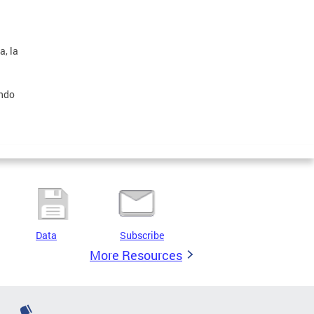
, la
undo
Data
Subscribe
More Resources