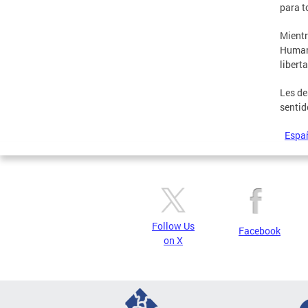
para t
Mientr
Humano
libert
Les de
sentid
Espa
Follow Us
Facebook
on X