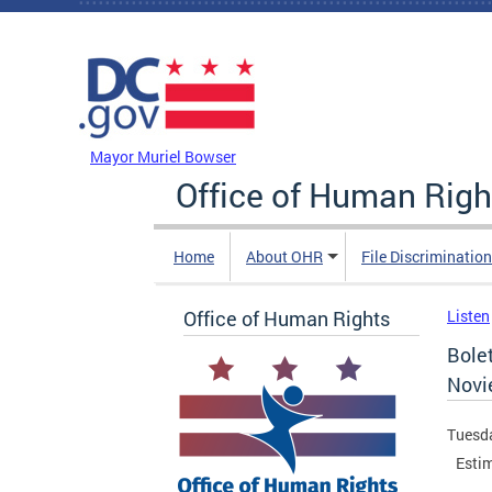
Skip to main content
DC Agency Top Menu
Mayor Muriel Bowser
Office of Human Righ
Home
About OHR
File Discriminatio
Office of Human Rights
Listen
Bole
Novi
Tuesda
Estim