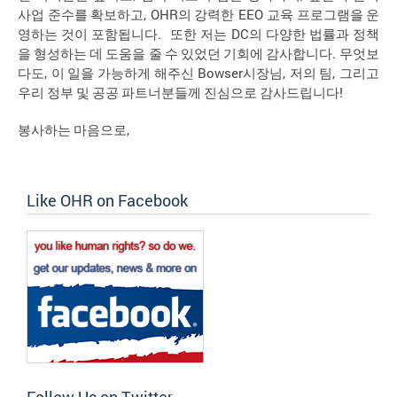
, OHR
EEO
사업
준수를
확보하고
의
강력한
교육
프로그램을
운
.
DC
영하는
것이
포함됩니다
또한
저는
의
다양한
법률과
정책
.
을
형성하는
데
도움을
줄
수
있었던
기회에
감사합니다
무엇보
,
Bowser
,
,
다도
이
일을
가능하게
해주신
시장님
저의
팀
그리고
!
우리
정부
및
공공
파트너분들께
진심으로
감사드립니다
,
봉사하는
마음으로
Like OHR on Facebook
Follow Us on Twitter