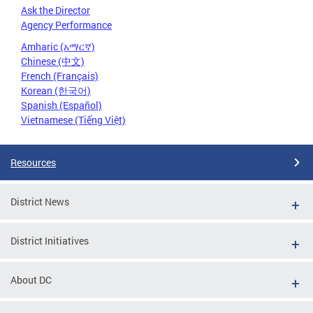
Ask the Director
Agency Performance
Amharic (አማርኛ)
Chinese (中文)
French (Français)
Korean (한국어)
Spanish (Español)
Vietnamese (Tiếng Việt)
Resources
District News
District Initiatives
About DC