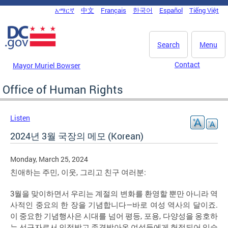
Skip to main content
አማርኛ
中文
Français
한국어
Español
Tiếng Việt
DC Agency Top Menu
Search
Menu
Contact
Mayor Muriel Bowser
Office of Human Rights
Listen
2024년 3월 국장의 메모 (Korean)
Monday, March 25, 2024
,
,
:
친애하는
주민
이웃
그리고
친구
여러분
3
월을
맞이하면서
우리는
계절의
변화를
환영할
뿐만
아니라
역
—
.
사적인
중요의
한
장을
기념합니다
바로
여성
역사의
달이죠
,
,
이
중요한
기념행사은
시대를
넘어
평등
포용
다양성을
옹호하
는
선구자로서
인정받고
존경받아온
여성들에게
헌정되어
있습