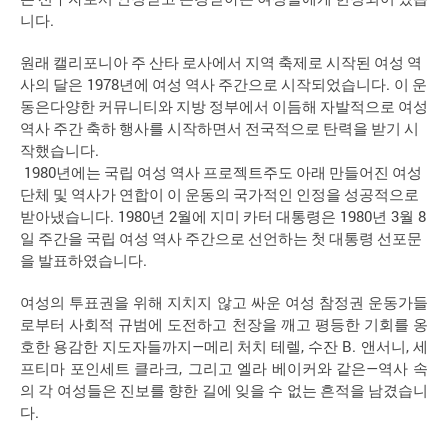
.
니다
원래
캘리포니아
주
산타
로사에서
지역
축제로
시작된
여성
역
1978
.
사의
달은
년에
여성
역사
주간으로
시작되었습니다
이
운
동은다양한
커뮤니티와
지방
정부에서
이듬해
자발적으로
여성
역사
주간
축하
행사를
시작하면서
전국적으로
탄력을
받기
시
.
작했습니다
1980
년에는
국립
여성
역사
프로젝트주도
아래
만들어진
여성
단체
및
역사가
연합이
이
운동의
국가적인
인정을
성공적으로
. 1980
2
1980
3
8
받아냈습니다
년
월에
지미
카터
대통령은
년
월
일
주간을
국립
여성
역사
주간으로
선언하는
첫
대통령
선포문
.
을
발표하였습니다
여성의
투표권을
위해
지치지
않고
싸운
여성
참정권
운동가들
로부터
사회적
규범에
도전하고
천장을
깨고
평등한
기회를
옹
—
,
B.
,
호한
용감한
지도자들까지
메리
처치
테렐
수잔
앤서니
세
,
—
프티마
포인세트
클라크
그리고
엘라
베이커와
같은
역사
속
의
각
여성들은
진보를
향한
길에
잊을
수
없는
흔적을
남겼습니
.
다