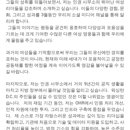
,
그들의
성취를
되돌아보면서
저는
인권
사무소의
뛰어난
여성
.
,
리더들을
강조하며
소개하고
싶습니다
이들의
다양한
경험
문
,
3
화
그리고
성과를
월동안
우리의
소셜
미디어
채널을
통해
알
.
리려
합니다
그들의
이야기는
평등을
굳건히
옹호하며
다양성과
포용성을
기르는
데
크게
기여한
수많은
다른
여성
영웅들과
함께
우리에
.
게
울림을
주고
있습니다
과거의
여성들을
기억함으로써
우리는
그들의
유산에만
경의를
,
표하는
것이
아니라
현재와
미래
세대가
더
포용적이고
공정한
공동체를
향한
여정을
계속
이어가도록
영감을
불어넣을
수
있
.
길
바랍니다
,
9
마지막으로
저는
인권
사무소에서
거의
년간의
공직
생활을
.
마치고
지방
정부에서
물러날
것임을
알리고
싶습니다
워싱턴
D.C.
의
주민들을
섬길
수
있었던
것은
더할
나위없는
영광이었
.
,
OHR
,
습니다
저의
재임
기간
동안
저는
에서
민원
처리
개선
,
인적
자원에
대한
투자
그리고
인프라
구축에
중점을
두었습니
.
다
제
스스로
가장
자랑스러운
성과에는
깊이
있는
리더십을
,
,
확립하고
기관에
처음으로
기술
및
데이터
지원을
도입하고
사
,
,
건
처리율을
높이고
법적
기소의
힘을
강화하며
높은
수준의