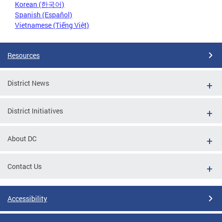
Korean (한국어)
Spanish (Español)
Vietnamese (Tiếng Việt)
Resources
District News
District Initiatives
About DC
Contact Us
Accessibility