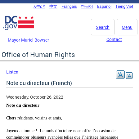
Skip to main content
አማርኛ
中文
Français
한국어
Español
Tiếng Việt
DC Agency Top Menu
Search
Menu
Contact
Mayor Muriel Bowser
Office of Human Rights
Listen
Note du directeur (French)
Wednesday, October 26, 2022
Note du directeur
Chers résidents, voisins et amis,
Joyeux automne ! Le mois d’octobre nous offre l’occasion de
commémorer plusieurs avancées telles que l’héritage hispanique