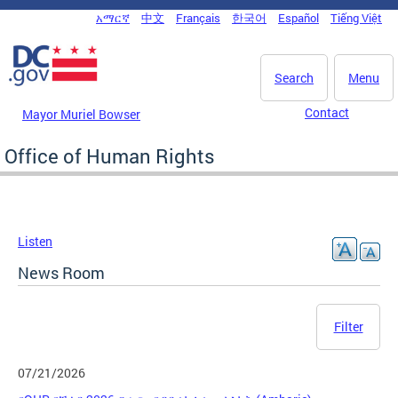
Skip to main content
አማርኛ
中文
Français
한국어
Español
Tiếng Việt
DC Agency Top Menu
Search
Menu
Contact
Mayor Muriel Bowser
Office of Human Rights
Listen
News Room
Filter
07/21/2026