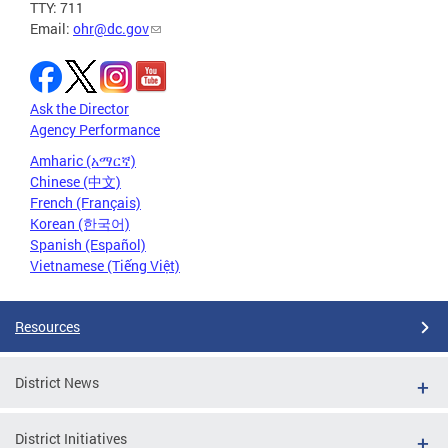
TTY: 711
Email:
ohr@dc.gov
Ask the Director
Agency Performance
Amharic (አማርኛ)
Chinese (中文)
French (Français)
Korean (한국어)
Spanish (Español)
Vietnamese (Tiếng Việt)
Resources
District News
District Initiatives