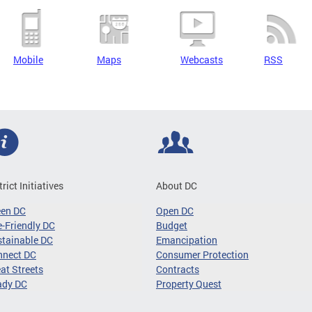
Mobile
Maps
Webcasts
RSS
trict Initiatives
About DC
een DC
Open DC
-Friendly DC
Budget
tainable DC
Emancipation
nnect DC
Consumer Protection
at Streets
Contracts
ady DC
Property Quest