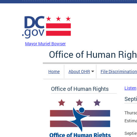
Skip to main content
DC Agency Top Menu
Mayor Muriel Bowser
Office of Human Righ
Home
About OHR
File Discriminatio
Office of Human Rights
Listen
Sept
Thursd
Estima
Septie