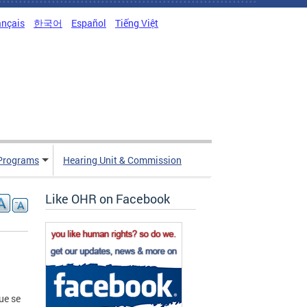
ançais
한국어
Español
Tiếng Việt
Programs
Hearing Unit & Commission
Like OHR on Facebook
ue se