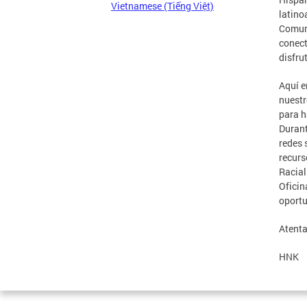
Vietnamese (Tiếng Việt)
latino
Comuní
conect
disfru
Aquí e
nuestr
para h
Durant
redes 
recurs
Racial
Oficin
oport
Atenta
HNK