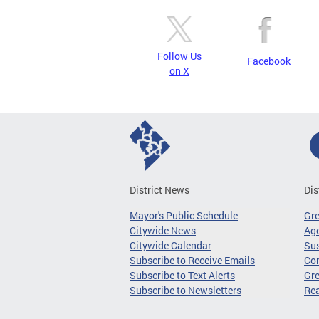
Follow Us
Facebook
on X
District News
Dis
Mayor's Public Schedule
Gr
Citywide News
Age
Citywide Calendar
Sus
Subscribe to Receive Emails
Co
Subscribe to Text Alerts
Gre
Subscribe to Newsletters
Re