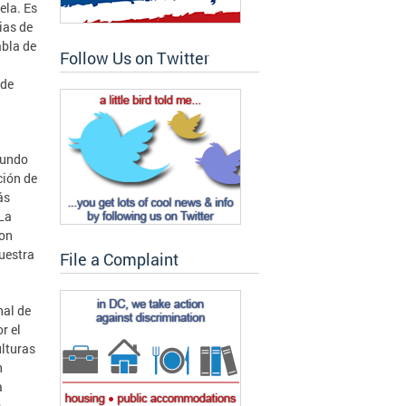
ela. Es
ias de
abla de
Follow Us on Twitter
 de
ofundo
ción de
ás
 La
con
nuestra
File a Complaint
nal de
r el
ulturas
n
a
s