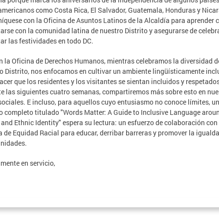
americanos como Costa Rica, El Salvador, Guatemala, Honduras y Nica
quese con la Oficina de Asuntos Latinos de la Alcaldía para aprender
arse con la comunidad latina de nuestro Distrito y asegurarse de celebr
tar las festividades en todo DC.
n la Oficina de Derechos Humanos, mientras celebramos la diversidad d
o Distrito, nos enfocamos en cultivar un ambiente lingüísticamente incl
acer que los residentes y los visitantes se sientan incluidos y respetados
e las siguientes cuatro semanas, compartiremos más sobre esto en nue
sociales. E incluso, para aquellos cuyo entusiasmo no conoce límites, u
o completo titulado "Words Matter: A Guide to Inclusive Language arou
 and Ethnic Identity" espera su lectura: un esfuerzo de colaboración con 
a de Equidad Racial para educar, derribar barreras y promover la iguald
unidades.
mente en servicio,