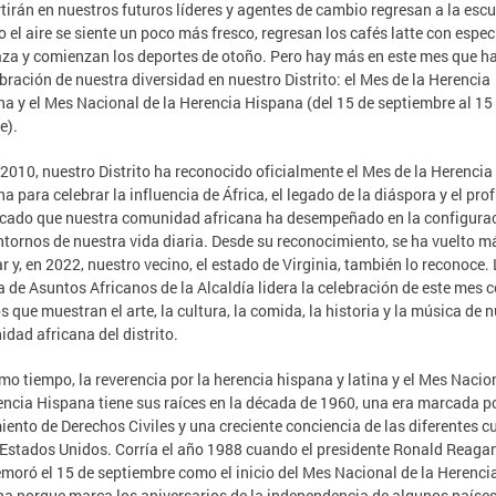
tirán en nuestros futuros líderes y agentes de cambio regresan a la escu
 el aire se siente un poco más fresco, regresan los cafés latte con espec
za y comienzan los deportes de otoño. Pero hay más en este mes que h
ebración de nuestra diversidad en nuestro Distrito: el Mes de la Herencia
na y el Mes Nacional de la Herencia Hispana (del 15 de septiembre al 15
e).
2010, nuestro Distrito ha reconocido oficialmente el Mes de la Herencia
na para celebrar la influencia de África, el legado de la diáspora y el pr
icado que nuestra comunidad africana ha desempeñado en la configura
ntornos de nuestra vida diaria. Desde su reconocimiento, se ha vuelto m
r y, en 2022, nuestro vecino, el estado de Virginia, también lo reconoce.
a de Asuntos Africanos de la Alcaldía lidera la celebración de este mes 
s que muestran el arte, la cultura, la comida, la historia y la música de 
dad africana del distrito.
mo tiempo, la reverencia por la herencia hispana y latina y el Mes Nacio
encia Hispana tiene sus raíces en la década de 1960, una era marcada po
ento de Derechos Civiles y una creciente conciencia de las diferentes c
 Estados Unidos. Corría el año 1988 cuando el presidente Ronald Reaga
oró el 15 de septiembre como el inicio del Mes Nacional de la Herenci
a porque marca los aniversarios de la independencia de algunos paíse