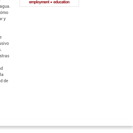
ragua.
 cómo
ar y
e
usivo
.
stras
n
nd
la
ad de