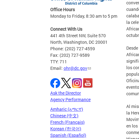
conver
cuando
Office Hours
calaba
Monday to Friday, 8:30 am to 5 pm
la cel
Africa
Connect With Us
octubr
441 4th Street NW, Suite 570
North, Washington, DC 20001
Desde 
Phone: (202) 727-4559
Africa
Fax: (202) 727-9589
signif
TTY: 711
los co
Email:
ohr@dc.gov
popula
Oficin
evento
Ask the Director
comuni
Agency Performance
Al mis
Amharic (አማርኛ)
la Her
Chinese (中文)
Movimi
French (Français)
en los
Korean (한국어)
conmem
Spanish (Español)
Hispan