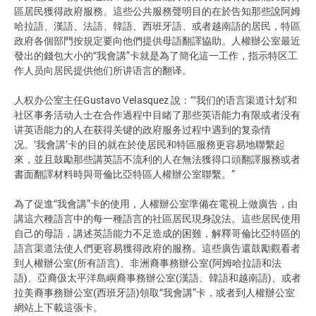
區居民獲得政府服務。這些公共服務聲明目的在於告知那些說阿姆
哈拉語、漢語、法語、韓語、西班牙語、或者越南語的居民，特區
政府各個部門按規定要向他們提供母語翻譯協助。人權辦公室最近
發出的錢包大小的“我會講”卡就是為了簡化這一工作，指示特区工
作人员向居民提供他们所讲语言的翻译。
人权办公室主任Gustavo Velasquez 說：“‘我们的语言渠道计划’和
社区事务活动人士在合作過程中目睹了那些英语能力有限或者没有
讲英语能力的人在获得关键的政府服务过程中遇到的复杂情
况。‘我會講’卡的目的就在於使居民和特區服務更容易地聯繫起
來，並且鼓勵那些講英語不流利的人在無法獲得口頭翻譯服務或者
書面翻譯材料時與哥倫比亞特區人權辦公室聯繫。”
為了促進“我會講”卡的使用，人權辦公室準備在電視上做廣告，由
講這六種語言中的每一種語言的社區居民現身說法。這些居民使用
自己的母語，講述英語能力不足造成的困難，解釋哥倫比亞特區的
語言渠道法使人們更容易獲得政府的服務。這些廣告還鼓勵觀看者
到人權辦公室(所有語言)、非洲裔事務辦公室(阿姆哈拉語和法
語)、亞裔伋太平洋島嶼裔事務辦公室(漢語、韓語和越南語)、或者
拉美裔事務辦公室(西班牙語)領取“我會講”卡，或者到人權辦公室
網站上下載這張卡。