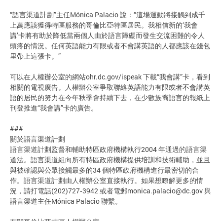
“語言渠道計劃”主任Mónica Palacio 說：“這場運動將接觸到成千
上萬應該獲得特區服務的哥倫比亞特區居民。我相信新的‘我會
講’卡將有助於降低當兩個人由於語言障礙而發生交流困難的令人
頭疼的情況。任何英語能力有限或者不會講英語的人都應該在錢包
里帶上這張卡。”
可以在人權辦公室的網站ohr.dc.gov/ispeak 下載“我會講”卡，看到
相關的電視廣告。人權辦公室爭取聯絡英語能力有限或者不會講英
語的居民的努力在今年秋季會持續下去，在少數族裔語言的報紙上
刊登推進“我會講”卡的廣告。
###
關於語言渠道計劃
語言渠道計劃監督和輔助特區政府機構執行2004 年通過的語言渠
道法。語言渠道組向所有特區政府機構提供培訓和技術輔助，並且
與被確認與公眾接觸最多的34 個特區政府機構進行最密切的合
作。語言渠道計劃由人權辦公室直接執行。如果想瞭解更多的情
況，請打電話(202)727‐3942 或者電郵
monica.palacio@dc.gov
與
語言渠道主任Mónica Palacio 聯繫。