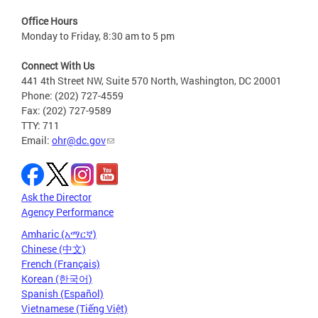
Office Hours
Monday to Friday, 8:30 am to 5 pm
Connect With Us
441 4th Street NW, Suite 570 North, Washington, DC 20001
Phone: (202) 727-4559
Fax: (202) 727-9589
TTY: 711
Email:
ohr@dc.gov
Ask the Director
Agency Performance
Amharic (አማርኛ)
Chinese (中文)
French (Français)
Korean (한국어)
Spanish (Español)
Vietnamese (Tiếng Việt)