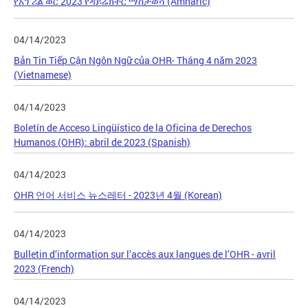
የአፕሪል ወር 2023 የዳይሬክተር ማስታወሻ (Amharic)
04/14/2023
Bản Tin Tiếp Cận Ngôn Ngữ của OHR- Tháng 4 năm 2023
(Vietnamese)
04/14/2023
Boletín de Acceso Lingüístico de la Oficina de Derechos
Humanos (OHR): abril de 2023 (Spanish)
04/14/2023
OHR 언어 서비스 뉴스레터 - 2023년 4월 (Korean)
04/14/2023
Bulletin d’information sur l’accès aux langues de l’OHR - avril
2023 (French)
04/14/2023