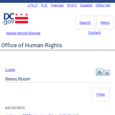
Skip to main content
አማርኛ
中文
Français
한국어
Español
Tiếng Việt
DC Agency Top Menu
Search
Menu
Contact
Mayor Muriel Bowser
Office of Human Rights
Listen
News Room
Filter
04/25/2023