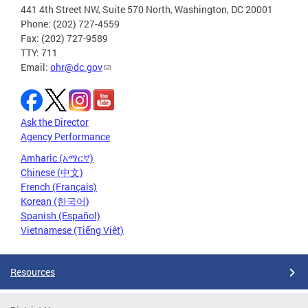
441 4th Street NW, Suite 570 North, Washington, DC 20001
Phone: (202) 727-4559
Fax: (202) 727-9589
TTY: 711
Email:
ohr@dc.gov
Ask the Director
Agency Performance
Amharic (አማርኛ)
Chinese (中文)
French (Français)
Korean (한국어)
Spanish (Español)
Vietnamese (Tiếng Việt)
Resources