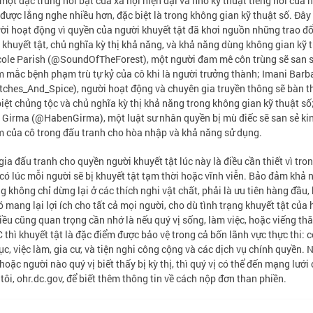
một đặc trưng nổi bật của xã hội hiện đại và nhờ kỹ thuật tiếng nói của 
 được lắng nghe nhiều hơn, đặc biệt là trong không gian kỹ thuật số. Đây
ời hoạt động vì quyền của người khuyết tật đã khơi nguồn những trao đổ
 khuyết tật, chủ nghĩa kỳ thị khả năng, và khả năng dùng không gian kỹ 
cole Parish (@SoundOfTheForest), một người đam mê côn trùng sẽ san s
 mắc bệnh phạm trù tự kỷ của cô khi là người trưởng thành; Imani Barb
ches_And_Spice), người hoạt động và chuyên gia truyền thông sẽ bàn t
iệt chủng tộc và chủ nghĩa kỳ thị khả năng trong không gian kỹ thuật số
Girma (@HabenGirma), một luật sư nhân quyền bị mù điếc sẽ san sẻ ki
 của cô trong đấu tranh cho hòa nhập và khả năng sử dụng.
ia đấu tranh cho quyền người khuyết tật lúc này là điều cần thiết vì tro
 có lúc mỗi người sẽ bị khuyết tật tạm thời hoặc vĩnh viễn. Bảo đảm khả 
g không chỉ dừng lại ở các thích nghi vật chất, phải là ưu tiên hàng đầu, 
ó mang lại lợi ích cho tất cả mọi người, cho dù tình trạng khuyết tật của 
iều cũng quan trọng cần nhớ là nếu quý vị sống, làm việc, hoặc viếng t
 thì khuyết tật là đặc điểm được bảo vệ trong cả bốn lãnh vực thực thi: c
ục, việc làm, gia cư, và tiện nghi công cộng và các dịch vụ chính quyền. 
 hoặc người nào quý vị biết thấy bị kỳ thị, thì quý vị có thể đến mạng lưới
tôi, ohr.dc.gov, để biết thêm thông tin về cách nộp đơn than phiền.