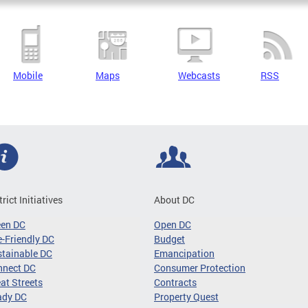
Mobile
Maps
Webcasts
RSS
trict Initiatives
About DC
een DC
Open DC
-Friendly DC
Budget
tainable DC
Emancipation
nnect DC
Consumer Protection
at Streets
Contracts
ady DC
Property Quest