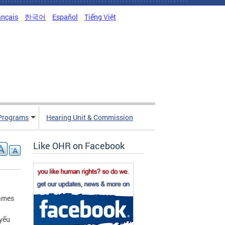
ançais
한국어
Español
Tiếng Việt
Programs
Hearing Unit & Commission
Like OHR on Facebook
James
 yếu