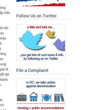
t
hông
ấp tiến
Follow Us on Twitter
ời lớn
hác
 phản
nh
ị
hững
ạn,
rung
quả là
File a Complaint
ết tật.
chánh.
m
ức
trở