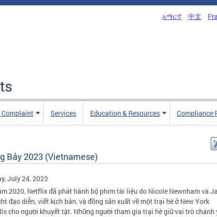
አማርኛ
中文
Fr
ts
n Complaint
Services
Education & Resources
Compliance 
g Bảy 2023 (Vietnamese)
, July 24, 2023
m 2020, Netflix đã phát hành bộ phim tài liệu do Nicole Newnham và 
ht đạo diễn, viết kịch bản, và đồng sản xuất về một trại hè ở New York
lls cho người khuyết tật. Những người tham gia trại hè giữ vai trò chánh