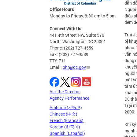
dẫn dắ
Office Hours
Người 
Monday to Friday, 8:30 am to 5 pm
điệp p
đem đế
Connect With Us
Trại J
441 4th Street NW, Suite 570
bị khu
North, Washington, DC 20001
nhau. 
Phone: (202) 727-4559
văn hó
Fax: (202) 727-9589
dung r
TTY: 711
khuyết
Email:
ohr@dc.gov
người 
một số
tâm ủn
Ask the Director
khái n
Agency Performance
Dù thà
Trại m
Amharic (አማርኛ)
2009.
Chinese (中文)
French (Français)
Khi kỷ
Korean (한국어)
mạnh c
Spanish (Español)