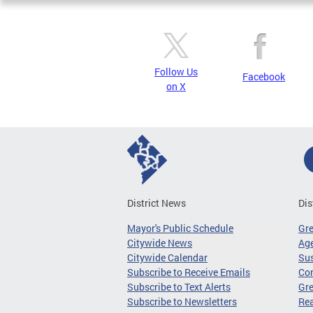
Follow Us
Facebook
on X
District News
Dis
Mayor's Public Schedule
Gr
Citywide News
Age
Citywide Calendar
Sus
Subscribe to Receive Emails
Co
Subscribe to Text Alerts
Gre
Subscribe to Newsletters
Re