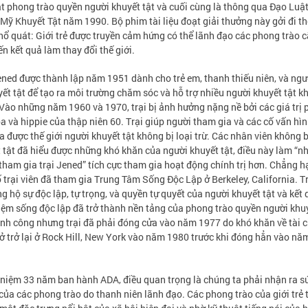
t phong trào quyền người khuyết tật và cuối cùng là thông qua Đạo Luậ
Mỹ Khuyết Tật năm 1990. Bộ phim tài liệu đoạt giải thưởng này gởi đi t
hổ quát: Giới trẻ được truyền cảm hứng có thể lãnh đạo các phong trào c
n kết quả làm thay đổi thế giới.
ened được thành lập năm 1951 dành cho trẻ em, thanh thiếu niên, và ngư
yết tật để tạo ra môi trường chăm sóc và hỗ trợ nhiều người khuyết tật k
Vào những năm 1960 và 1970, trại bị ảnh hưởng nặng nề bởi các giá trị
a và hippie của thập niên 60. Trại giúp người tham gia và các cố vấn hì
a được thế giới người khuyết tật không bị loại trừ. Các nhân viên không b
 tật đã hiểu được những khó khăn của người khuyết tật, điều này làm “n
tham gia trại Jened” tích cực tham gia hoạt động chính trị hơn. Chẳng h
 trại viên đã tham gia Trung Tâm Sống Độc Lập ở Berkeley, California. T
g hộ sự độc lập, tự trọng, và quyền tự quyết của người khuyết tật và kết 
iệm sống độc lập đã trở thành nền tảng của phong trào quyền người khuy
nh công nhưng trại đã phải đóng cửa vào năm 1977 do khó khăn về tài 
ở trở lại ở Rock Hill, New York vào năm 1980 trước khi đóng hẳn vào nă
 niệm 33 năm ban hành ADA, điều quan trọng là chúng ta phải nhận ra s
ủa các phong trào do thanh niên lãnh đạo. Các phong trào của giới trẻ 