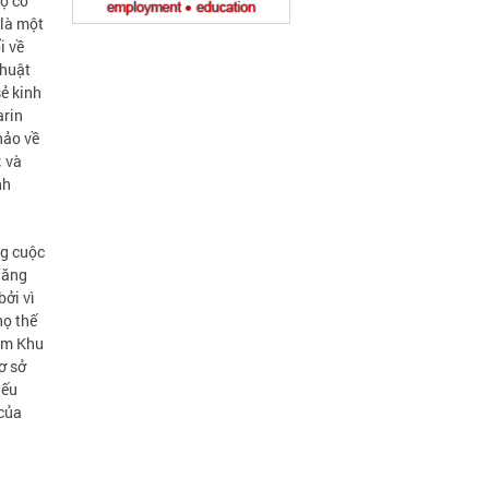
họ có
 là một
i về
thuật
ẻ kinh
arin
hảo về
; và
nh
ng cuộc
năng
bởi vì
họ thế
hăm Khu
ơ sở
Nếu
 của