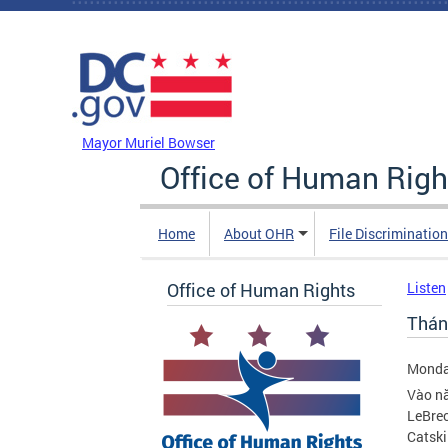
Skip to main content
DC Agency Top Menu
Mayor Muriel Bowser
Office of Human Righ
Home
About OHR
File Discriminatio
Office of Human Rights
Listen
Thán
Monday
Vào nă
LeBrec
Catski