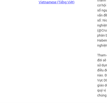
thành 
Vietnamese (Tiếng Việt)
cơ hội
số ngư
vấn đề
số: Ni
nghiệm
(@Crut
phân b
Haben 
nghiệm
Tham g
đời sẽ
sử dụn
điều đ
nào. Đ
Vực DC
giáo d
quý vị
chúng 