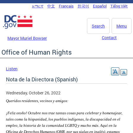
Skip to main content
አማርኛ
中文
Français
한국어
Español
Tiếng Việt
DC Agency Top Menu
Search
Menu
Contact
Mayor Muriel Bowser
Office of Human Rights
Listen
Nota de la Directora (Spanish)
Wednesday, October 26, 2022
Queridos residentes, vecinos y amigos:
¡Feliz otoño! Octubre nos trae tantas cosas para celebrar y homenajear,
tales como la hispanidad, los pueblos indígenas, la discapacidad en el
empleo, la historia de la comunidad LGBTQ y mucho más. Aquí en la
Oficina de Derechos Humanos (OHR, por sus siglas en inglés), estamos