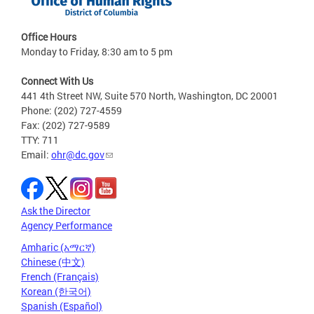
Office Hours
Monday to Friday, 8:30 am to 5 pm
Connect With Us
441 4th Street NW, Suite 570 North, Washington, DC 20001
Phone: (202) 727-4559
Fax: (202) 727-9589
TTY: 711
Email:
ohr@dc.gov
Ask the Director
Agency Performance
Amharic (አማርኛ)
Chinese (中文)
French (Français)
Korean (한국어)
Spanish (Español)