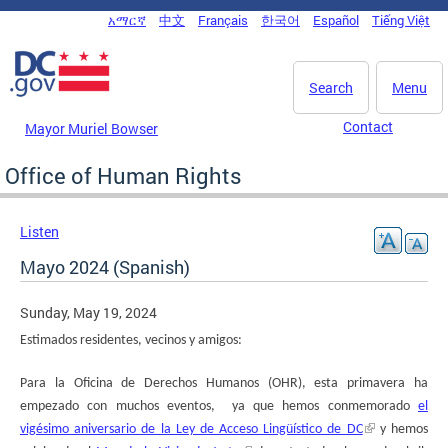
Skip to main content
አማርኛ
中文
Français
한국어
Español
Tiếng Việt
DC Agency Top Menu
Search
Menu
Contact
Mayor Muriel Bowser
Office of Human Rights
Listen
Mayo 2024 (Spanish)
Sunday, May 19, 2024
Estimados residentes, vecinos y amigos:
Para la Oficina de Derechos Humanos (OHR), esta primavera ha
empezado con muchos eventos, ya que hemos conmemorado
el
vigésimo aniversario de la Ley de Acceso Lingüístico de DC
y hemos