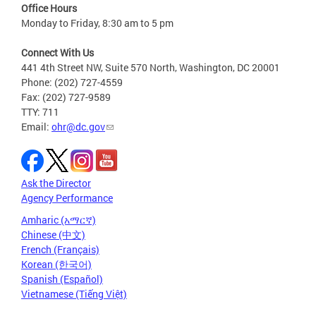
Office Hours
Monday to Friday, 8:30 am to 5 pm
Connect With Us
441 4th Street NW, Suite 570 North, Washington, DC 20001
Phone: (202) 727-4559
Fax: (202) 727-9589
TTY: 711
Email:
ohr@dc.gov
Ask the Director
Agency Performance
Amharic (አማርኛ)
Chinese (中文)
French (Français)
Korean (한국어)
Spanish (Español)
Vietnamese (Tiếng Việt)