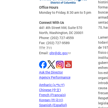
histór
formas
Office Hours
buscar
Monday to Friday, 8:30 am to 5 pm
armada
sentad
Connect With Us
70, ha
441 4th Street NW, Suite 570
North, Washington, DC 20001
Lament
Phone: (202) 727-4559
todaví
Fax: (202) 727-9589
de 197
TTY: 711
físico
Email:
ohr@dc.gov
instit
gubern
enfren
Ask the Director
los es
Agency Performance
organi
introd
Amharic (አማርኛ)
causa 
Chinese (中文)
frecue
French (Français)
Respet
Korean (한국어)
legisl
Spanish (Español)