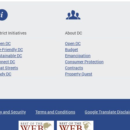
trict Initiatives
About DC
een DC
Open DC
-Friendly DC
Budget
tainable DC
Emancipation
nnect DC
Consumer Protection
at Streets
Contracts
ady DC
Property Quest
y and Security
Terms and Conditions
Google Translate Discla