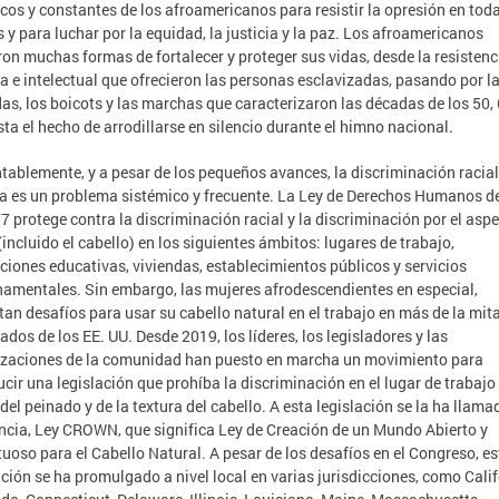
icos y constantes de los afroamericanos para resistir la opresión en tod
 y para luchar por la equidad, la justicia y la paz. Los afroamericanos
on muchas formas de fortalecer y proteger sus vidas, desde la resistenc
 e intelectual que ofrecieron las personas esclavizadas, pasando por l
as, los boicots y las marchas que caracterizaron las décadas de los 50, 
sta el hecho de arrodillarse en silencio durante el himno nacional.
ablemente, y a pesar de los pequeños avances, la discriminación racial
a es un problema sistémico y frecuente. La Ley de Derechos Humanos d
7 protege contra la discriminación racial y la discriminación por el asp
 (incluido el cabello) en los siguientes ámbitos: lugares de trabajo,
uciones educativas, viviendas, establecimientos públicos y servicios
amentales. Sin embargo, las mujeres afrodescendientes en especial,
tan desafíos para usar su cabello natural en el trabajo en más de la mit
tados de los EE. UU. Desde 2019, los líderes, los legisladores y las
zaciones de la comunidad han puesto en marcha un movimiento para
ucir una legislación que prohíba la discriminación en el lugar de trabajo
del peinado y de la textura del cabello. A esta legislación se la ha llama
ncia, Ley CROWN, que significa Ley de Creación de un Mundo Abierto y
uoso para el Cabello Natural. A pesar de los desafíos en el Congreso, es
ación se ha promulgado a nivel local en varias jurisdicciones, como Calif