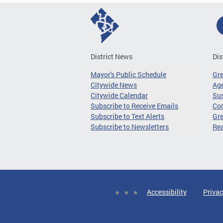
District News
Dis
Mayor's Public Schedule
Gr
Citywide News
Age
Citywide Calendar
Sus
Subscribe to Receive Emails
Co
Subscribe to Text Alerts
Gre
Subscribe to Newsletters
Re
Accessibility
Privac