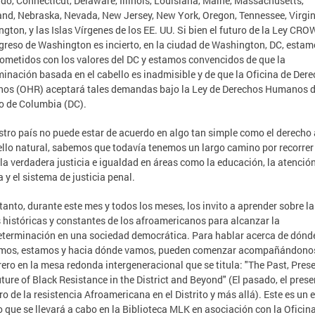
do, Connecticut, Delaware, Illinois, Louisiana, Maine, Massachusetts,
nd, Nebraska, Nevada, New Jersey, New York, Oregon, Tennessee, Virgin
gton, y las Islas Vírgenes de los EE. UU. Si bien el futuro de la Ley CR
greso de Washington es incierto, en la ciudad de Washington, DC, esta
metidos con los valores del DC y estamos convencidos de que la
minación basada en el cabello es inadmisible y de que la Oficina de Der
os (OHR) aceptará tales demandas bajo la Ley de Derechos Humanos d
to de Columbia (DC).
stro país no puede estar de acuerdo en algo tan simple como el derecho 
ello natural, sabemos que todavía tenemos un largo camino por recorrer
 la verdadera justicia e igualdad en áreas como la educación, la atenció
 y el sistema de justicia penal.
 tanto, durante este mes y todos los meses, los invito a aprender sobre la
 históricas y constantes de los afroamericanos para alcanzar la
terminación en una sociedad democrática. Para hablar acerca de dónd
imos, estamos y hacia dónde vamos, pueden comenzar acompañándonos
rero en la mesa redonda intergeneracional que se titula: "The Past, Prese
ture of Black Resistance in the District and Beyond" (El pasado, el prese
uro de la resistencia Afroamericana en el Distrito y más allá). Este es un 
o que se llevará a cabo en la Biblioteca MLK en asociación con la Oficina