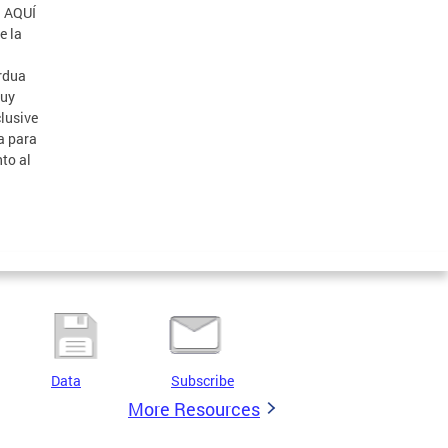
l AQUÍ
e la
rdua
Muy
clusive
a para
nto al
Data
Subscribe
More Resources