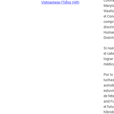
Colora
Vietnamese (Tiếng Việt)
Maryla
Washin
el Con
compro
discri
Human
Distri
Si nue
el cab
lograr
médica
Por lo
luchas
autode
estuv
de feb
and Fu
el fut
híbrid