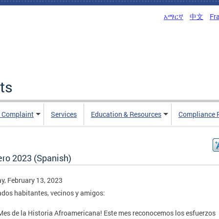
አማርኛ
中文
Fr
ts
n Complaint
Services
Education & Resources
Compliance 
ero 2023 (Spanish)
, February 13, 2023
dos habitantes, vecinos y amigos:
 Mes de la Historia Afroamericana! Este mes reconocemos los esfuerzos