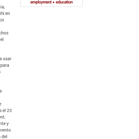
ia,
OWN en
mos
echos
el
a usar
 para
n
s
e
 el 23
nt,
nte y
evento
 del