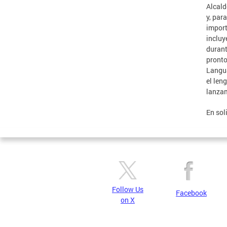
Alcald
y, par
import
incluy
durant
pronto
Langua
el len
lanzam
En sol
Follow Us
Facebook
on X