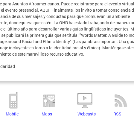
e para Asuntos Afroamericanos. Puede registrarse para el evento virtua
a el evento presencial, AQUÍ. Finalmente, los invito a tomar consciencia d
ancia de sus mensajes y conductas para que promuevan un ambiente
ente, dondequiera que estén. La OHR ha estado trabajando de manera a
e el último año para desarrollar varias guías lingüísticas incluyentes. 
 se publicará la primera guía que se titula: "Words Matter: A Guide to In
ge around Racial and Ethnic Identity" (Las palabras importan: Una guí
guaje incluyente en torno a la identidad racial y étnica). Manténgase ate
iento de este maravilloso recurso educativo.
idaridad
Mobile
Maps
Webcasts
RSS