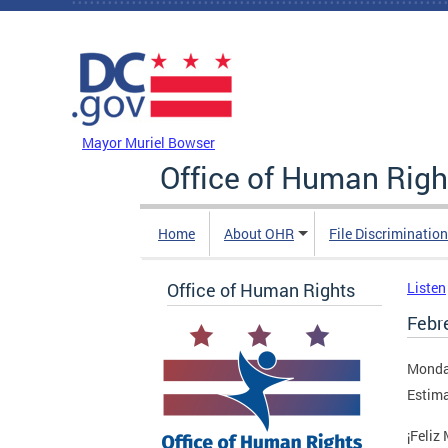
Skip to main content
DC Agency Top Menu
Mayor Muriel Bowser
Office of Human Righ
Home
About OHR
File Discriminatio
Office of Human Rights
Listen
Febr
Monday
Estima
¡Feliz