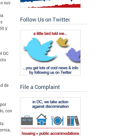
as sus
ia
Follow Us on Twitter
as
60 y
el DC
ecto
ad de
File a Complaint
 por
do, con
ta
ornia,