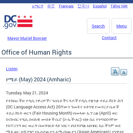
Skip to main content
አማርኛ
中文
Français
한국어
Español
Tiếng Việt
DC Agency Top Menu
Search
Menu
Contact
Mayor Muriel Bowser
Office of Human Rights
Listen
የሜይ (May) 2024 (Amharic)
Tuesday, May 21, 2024
የተከበራችሁ የዲሲ ነዋሪዎች፣ ጎረቤቶችና ጓዶች የዲሲ የቋንቋ ተደራሽነት ሕግ
(DC Language Access Act) 20ኛውን ዓመትና ፍትሃዊ የመኖርያ ቤቶች
ተደራሽነት ወርን (Fair Housing Month) በመላው ኤፕሪል (April) ወር
ስናከብር የዲሲ ሰብአዊ መብቶች ቢሮ (ኦ-ኤች-አር) ብዙ ስራ የተካሄደባቸው
የስፕሪንግ ወር ወራት በመገባደድ ላይ ነበር። ይህ የበዓል አከባበር ስራችንም ወደ
ሜይ ወር ተሸጋግሮ የኤስያውያን አሜሪካውያን (Asian American)፣ የሃዋይየ