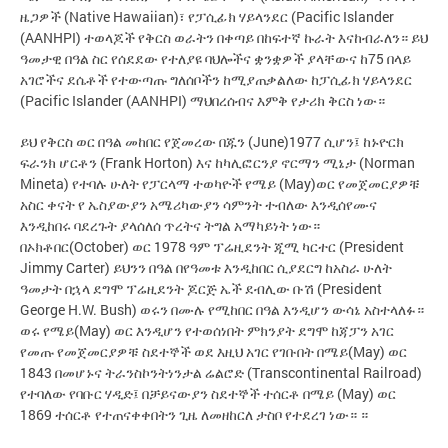
ዜጋዎች (Native Hawaiian)፣ የፓሲፊክ ሃይላንደር (Pacific Islander
(AANHPI) ተወላጆች የቅርስ ወራትን በቀጣይ በከፍተኛ ኩራት እናከብራለን። ይህ
ዓመታዊ በዓል ስር የሰደደው የተለያዩ ባህሎችና ቋንቋዎች ያላቸውና ከ75 በላይ
አገሮችና ደሴቶች የተውጣጡ ግለሰቦችን ከሚያጠቃልለው ከፓሲፊክ ሃይላንደር
(Pacific Islander (AANHPI) ማህበረሰብና እምቅ የታሪክ ቅርስ ነው።
ይህ የቅርስ ወር በዓል መከበር የጀመረው በጁን (June)1977 ሲሆን፤ ከኑዮርክ
ፍራንክ ሆርቶን (Frank Horton) እና ከካሊፎርንያ ኖርማን ሚኔታ (Norman
Mineta) የተባሉ ሁለት የፓርላማ ተወካዮች የሜይ (May)ወር የመጀመርያዎቹ
አስር ቀናት የ ኤስያውያን አሜሪካውያን ሳምንት ተብለው እንዲሰየሙና
እንዲከበሩ ባደረጉት ያላሰለሰ ጥረትና ትግል አማካይነት ነው።
በኦክቶበር(October) ወር 1978 ዓም ፕሬዚደንት ጂሚ ካርተር (President
Jimmy Carter) ይህንን በዓል በየዓመቱ እንዲከበር ሲያደርግ ከአስራ ሁለት
ዓመታት በኋላ ደግሞ ፕሬዚደንት ጆርጅ ኤች ደብሊው ቡሽ (President
George H.W. Bush) ወሩን በሙሉ የሚከበር በዓል እንዲሆን ውሳኔ አስተላለፉ።
ወሩ የሜይ(May) ወር እንዲሆን የተወሰነበት ምክንያት ደግሞ ከጃፓን አገር
የመጡ የመጀመርያዎቹ ስደተኞች ወደ እዚህ አገር የገቡበት በሜይ(May) ወር
1843 በመሆኑና ትራንስኮንትነንታል ሬልሮድ (Transcontinental Railroad)
የተባለው የባቡር ሃዲድ፤ በቻይናውያን ስደተኞች ተሰርቶ በሜይ (May) ወር
1869 ተሰርቶ የተጠናቀቀበትን ጊዜ ለመዘከርለ ታስቦ የተደረገ ነው። ።