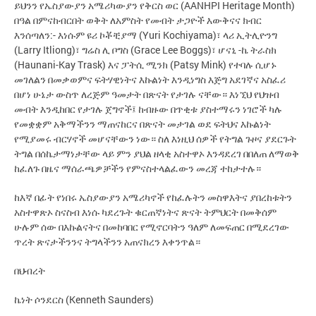
ይህንን የኤስያውያን አሜሪካውያን የቅርስ ወር (AANHPI Heritage Month)
በዓል በምናከብርበት ወቅት ለአምስት የመብት ታጋዮች እውቅናና ክብር
እንሰጣለን:- እነሱም ዩሪ ኮቾቺያማ (Yuri Kochiyama)፣ ላሪ ኢትሊዮንግ
(Larry Itliong)፣ ግሬስ ሊ ቦግስ (Grace Lee Boggs)፣ ሆናኒ -ኬ ትራስክ
(Haunani-Kay Trask) እና ፓትሲ ሚንክ (Patsy Mink) የተባሉ ሲሆኑ
መገለልን በመቃወምና ፍትሃዊነትና እኩልነት እንዲነግስ እጅግ አደገኛና አስፈሪ
በሆነ ሁኔታ ውስጥ ለረጅም ዓመታት በጽናት የታገሉ ናቸው። እነኚህ የህዝብ
መብት እንዲከበር የታገሉ ጀግኖች፤ ከብዙው በጥቂቱ ያስተማሩን ነገሮች ካሉ
የመቋቋም አቅማችንን ማጠናከርና በጽናት መታገል ወደ ፍትህና እኩልነት
የሚያመሩ ብርሃኖች መሆናቸውን ነው። ስለ እነዚህ ሰዎች የትግል ጉዞና ያደርጉት
ትግል በሰኬታማነታቸው ላይ ምን ያህል ዘላቂ አስተዋኦ እንዳደረገ በበለጠ ለማወቅ
ከፈለጉ በዜና ማሰራጫዎቻችን የምናስተላልፈውን መረጃ ተከታተሉ።
ከእኛ በፊት የነበሩ ኤስያውያን አሜሪካኖች የከፈሉትን መስዋእትና ያበረከቱትን
አስተዋጽኦ ስናስብ እነሱ ካደረጉት ቁርጠኛነትና ጽናት ትምህርት በመቅሰም
ሁሉም ሰው በእኩልናትና በመከባበር የሚኖርባትን ዓለም ለመፍጠር በሚደረገው
ጥረት ጽናታችንንና ትግላችንን አጠናክረን እቀንጥል።
በህብረት
ኬነት ሶንደርስ (Kenneth Saunders)