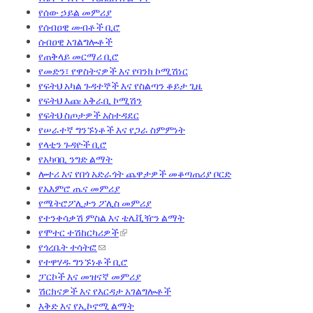
የሰው ኃይል መምሪያ
የሰብዐዊ መብቶች ቢሮ
ሰብዐዊ አገልግሎቶች
የጠቅላይ መርማሪ ቢሮ
የመድን፣ የዋስትናዎች እና የባንክ ኮሚሽነር
የፍትህ አካል ጉዳተኞች እና የስልጣን ቆይታ ጊዜ
የፍትህ እጩ አቅራቢ ኮሚሽን
የፍትህ ስጦታዎች አስተዳደር
የሠራተኛ ግንኙነቶች እና የጋራ ስምምነት
የላቲን ጉዳዮች ቢሮ
የአካባቢ ንግድ ልማት
ሎተሪ እና የበጎ አድራጎት ጨዋታዎች መቆጣጠሪያ ቦርድ
የአእምሮ ጤና መምሪያ
የሜትሮፖሊታን ፖሊስ መምሪያ
የተንቀሳቃሽ ምስል እና ቴሌቪዥን ልማት
የሞተር ተሽከርካሪዎች
የጎረቤት ተሳትፎ
የተዋሃዱ ግንኙነቶች ቢሮ
ፓርኮች እና መዝናኛ መምሪያ
ሽርክናዎች እና የእርዳታ አገልግሎቶች
እቅድ እና የኢኮኖሚ ልማት