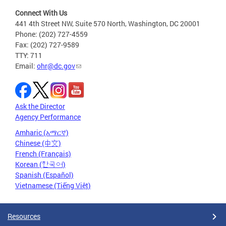
Connect With Us
441 4th Street NW, Suite 570 North, Washington, DC 20001
Phone: (202) 727-4559
Fax: (202) 727-9589
TTY: 711
Email:
ohr@dc.gov
Ask the Director
Agency Performance
Amharic (አማርኛ)
Chinese (中文)
French (Français)
Korean (한국어)
Spanish (Español)
Vietnamese (Tiếng Việt)
Resources