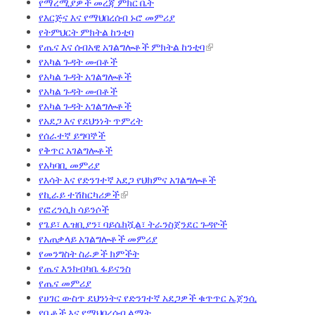
የማረሚያዎች መረጃ ምክር ቤት
የእርጅና እና የማህበረሰብ ኑሮ መምሪያ
የትምህርት ምክትል ከንቲባ
የጤና እና ሰብአዊ አገልግሎቶች ምክትል ከንቲባ
የአካል ጉዳት መብቶች
የአካል ጉዳት አገልግሎቶች
የአካል ጉዳት መብቶች
የአካል ጉዳት አገልግሎቶች
የአደጋ እና የደህንነት ጥምረት
የሰራተኛ ይግባኞች
የቅጥር አገልግሎቶች
የአካባቢ መምሪያ
የእሳት እና የድንገተኛ አደጋ የህክምና አገልግሎቶች
የኪራይ ተሽከርካሪዎች
የፎረንሲክ ሳይንሶች
የጌይ፣ ሌዝቢያን፣ ባይሴክሿል፣ ትራንስጀንደር ጉዳዮች
የአጠቃላይ አገልግሎቶች መምሪያ
የመንግስት ስራዎች ክምችት
የጤና እንክብካቤ ፋይናንስ
የጤና መምሪያ
የሀገር ውስጥ ደህንነትና የድንገተኛ አደጋዎች ቁጥጥር ኤጀንሲ
የቤቶች እና የማህበረሰብ ልማት