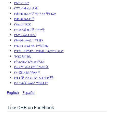
የእቅድ ቢሮ
የፖሊስ ቅሬታዎች
የህዝብ ሰራተኛ ግንኙነቶች ቦርድ
የህዝብ ስራዎች
የጡረታ ቦርድ
የተመላሽ ዜጎች ጉዳዮች
የአደጋ አስተዳደር
የቅጣት ውሳኔ ኮሚሽን
የዲሲን ያገልግሉ ኮሚሽነር
የግዛት ትምህርት የበላይ ተቆጣጣሪ ቢሮ
ግብር እና ገቢ
የትራንስፖርት መምሪያ
የቀድሞ ወታደሮች ጉዳዮች
የተጎጂ አገልግሎቶች
የሴቶች ፖሊሲ እና ኢኒሼቲቮች
የወጣቶች መልሶ ማቋቋም
English
Español
Like OHR on Facebook