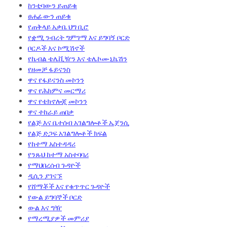
ከንቲባውን ይጠይቁ
ፀሐፊውን ጠይቁ
የጠቅላይ አቃቤ ህግ ቢሮ
የቋሚ ንብረት ግምገማ እና ይግባኝ ቦርድ
ቦርዶች እና ኮሚሽኖች
የኬብል ቴሌቪዥን እና ቴሌኮሙኒኬሽን
የዘመቻ ፋይናንስ
ዋና የፋይናንስ መኮንን
ዋና የሕክምና መርማሪ
ዋና የቴክኖሎጂ መኮንን
ዋና ተከራይ ጠበቃ
የልጅ እና ቤተሰብ አገልግሎቶች ኤጀንሲ
የልጅ ድጋፍ አገልግሎቶች ክፍል
የከተማ አስተዳዳሪ
የንጹህ ከተማ አስተባባሪ
የማህበረሰብ ጉዳዮች
ዲሲን ያገናኙ
የሸማቾች እና የቁጥጥር ጉዳዮች
የውል ይግባኞች ቦርድ
ውል እና ግዥ
የማረሚያዎች መምሪያ