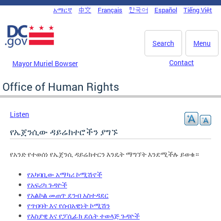
Skip to main content
አማርኛ
中文
Français
한국어
Español
Tiếng Việt
DC Agency Top Menu
Search
Menu
Contact
Mayor Muriel Bowser
Office of Human Rights
Listen
የኤጀንሲው ዳይሬክተሮችን ያግኙ
የአንድ የተወሰነ የኤጀንሲ ዳይሬክተርን እንዴት ማግኘት እንደሚችሉ ይወቁ።
የአካባቢው አማካሪ ኮሚሽኖች
የአፍሪካ ጉዳዮች
የአልኮል መጠጥ ደንብ አስተዳደር
የጥበባት እና የሰብአዊነት ኮሚሽን
የእስያዊ እና የፓሲፊክ ደሴት ተወላጅ ጉዳዮች