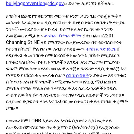
bullyingprevention@dc.gov
ድረገጽ ሊያገኙን
ይችላሉ።
ኦገስት
ብሄራዊ
የጥቁር
ንግድ
ወር
መሆኑንም
ይህን
ጊዜ
ወስጄ
እውቅና
-
መስጠት
እፈልጋለሁ። ዲሲ
የበርካታ
ታሪካዊ
በጥቁር
ባለቤትነት
የተያዙ
ንግዶች
መኖሪያ
በመሆኑ
ኩራት
ይሰማዋል
እና
የራሳቸውን
ንግድ
2201
ለመጀመር
ለሚፈልጉ
ጠንካራ
ፕሮግራሞችን
ያቀርባል። በ
Channing St NE
-
ላይ
የሚገኘው
የመጀመሪያው
በጥቁር
ባለቤትነት
የተያዘ
ስትሪፕ
ሞል
የሆነው
አዲስ
የተቋቋመው
ብላክ
ኤንድ
ፎርዝ
የዲስትሪክቱ
መንግስት
በማህበረሰባችን
ውስጥ
ኢንቨስት
የሚያደርጉ
በጥቁር
ባለቤትነት
የተያዙ
ንግዶችን
እንዴት
እንደሚደግፍ
የሚያሳይ
ፍጹም
ምሳሌ
ነው። የእሱ
መስራች
ኤንጅል
ግሪጎሪዮ
የዲሲ
ተወላጅ
እና
የሃዋርድ
ዩኒቨርሲቲ
ተመራቂ
ሲሆን
ስፓይስ
ስዊት
ን
ያቋቋመ
እና
የጥቁር
ሴት
የሆኑ
አነስተኛ
ንግዶችን
የሚደግፍ
ነው። የእርሷ
ማህበረሰቡን
ያማከለ
የንግድ
ሞዴል
ቦታን
የማጋራት
እና
ስራ
ፈጣሪዎችን
በዲሲ
ውስጥ
እውቅናቸውን
እንዲገነቡ
መደገፍ
የዲሲ
እሴቶቻችንን
ያሳያል።
በዚህ
ወር
ድጋፍዎን
ያሳዩ
እና
በአካባቢው
በጥቁር
ከተያዙ
የንግድ ተቋማት
ይግዙ።
OHR
በመጨረሻም፣
እያደገ
እና
እየሰፋ
ሲሄድ፣
አዲስ
ከፍታ
ላይ
(
/
/
)
ለመድረስ
በምናደርገው
ጥረት
ጀምስ
ዩ
እሱ
የሱ
የሷ
የኤጀንሲው
የመጀመሪያ
የኮሙዩኒኬሽን
እና
ፍትሃዊነት
ፕሮግራሞች
ተባባሪ