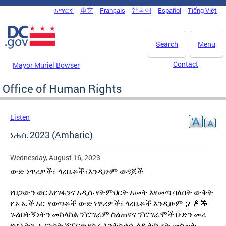
Skip to main content
አማርኛ
中文
Français
한국어
Español
Tiếng Việt
DC Agency Top Menu
Search
Menu
Contact
Mayor Muriel Bowser
Office of Human Rights
Listen
ነሐሴ 2023 (Amharic)
Wednesday, August 16, 2023
ውድ ነዋሪዎች፣ ጎረቤቶች፣እንዲሁም ወዳጆች
የበጋውን
ወር
እየገፋንና
አዲሱ
የትምህርት
አመት
እየመጣ
ባለበት
ውቅት
የ
ኦ
ኤች
አር
የወጣቶች
ውድ
ነዋሪዎች፣
ጎረቤቶች
እንዲሁም
ጏዶች
ጉልበትኝነትን
መከላከል
ፕሮግራም
ስልጠናና
ፕሮግራሞች
ቡድን
መሪ
የሆኑትን
ኤርነስት
ሸፐርድ
የስራ
እንቅስቃሴ
ላይ
ትኩረት
መስጠት