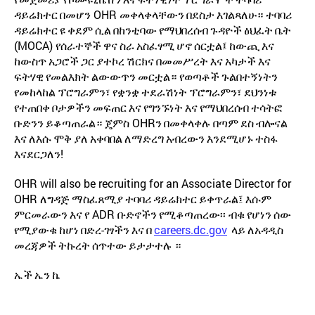
OHR
ዳይሬክተር
በመሆን
መቀላቀላቸውን
በደስታ
እገልጻለሁ። ተባባሪ
ዳይሬክተር
ዩ
ቀደም
ሲል
በከንቲባው
የማህበረሰብ
ጉዳዮች
ፅህፈት
ቤት
(MOCA)
የሰራተኞች
ዋና
ስራ
አስፈፃሚ
ሆኖ
ሰርቷል፤
ከውጪ
እና
ከውስጥ
አጋሮች
ጋር
ያተኮረ
ሽርክና
በመመሥረት
እና
አካታች
እና
ፍትሃዊ
የመልእክት
ልውውጥን
መርቷል። የወጣቶች
ጉልበተኝነትን
የመከላከል
ፕሮግራምን፣
የቋንቋ
ተደራሽነት
ፕሮግራምን፣
ደህንነቱ
የተጠበቀ
ቦታዎችን
መፍጠር
እና
የግንኙነት
እና
የማህበረሰብ
ተሳትፎ
OHR
ቡድንን
ይቆጣጠራል። ጄምስ
ን
በመቀላቀሉ
በጣም
ደስ
ብሎናል
እና
ለእሱ
ሞቅ
ያለ
አቀባበል
ለማድረግ
አብረውን
እንደሚሆኑ
ተስፋ
!
እናደርጋለን
OHR will also be recruiting for an Associate Director for
OHR
ለግዳጅ
ማስፈጸሚያ
ተባባሪ
ዳይሬክተር
ይቀጥራል፤
እሱም
ADR
ምርመራውን
እና
የ
ቡድኖችን
የሚቆጣጠረው፡፡ ብቁ
የሆነን
ሰው
-
careers.dc.gov
የሚያውቁ
ከሆነ
በድረ
ገፃችን
እና
በ
ላይ
ለአዳዲስ
መረጃዎች
ትኩረት
ሰጥተው
ይታታተሉ
።
ኤች
ኤን
ኬ