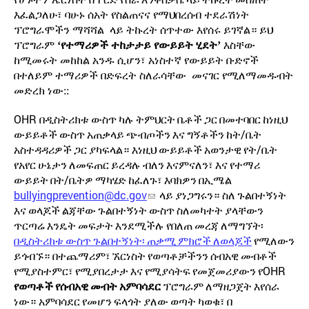
እፈልጋለሁ፣ ባሁኑ ሰአት የስልጠናና የማህበረሰብ ተደራሽነት
ፕሮግራሞችን ማሻሻል ላይ ትኩረት ሰጥተው እየሰሩ ይገኛል። ይህ
ፕሮግራም
‘የተማሪዎች ተከታታይ የውይይት ሂደት’
እስቸው
ከሚመሩት መከከል አንዱ ሲሆን፣ አነስተኛ የውይይት ቡድኖች
በተለይም ተማሪዎች በድፍረት ስለራሳቸው መናገር የሚለማመዱብት
መድረክ ነው::
OHR
በዲስትሪክቱ
ውስጥ
ካሉ
ትምህርት
ቤቶች
ጋር
በመተባበር
ከነዚህ
/
ውይይቶች
ውስጥ
አጠቃላይ
ጭብጦችን
እና
ግኝቶችን
ከት
ቤት
/
አስተዳዳሪዎች
ጋር
ያካፍላል። እነዚህ
ውይይቶች
አወንታዊ
የት
ቤት
የአየር
ሁኔታን
ለመፍጠር
ይረዳሉ
ብለን
እናምናለን፣
እና
የተማሪ
/
ውይይት
በት
ቤትዎ
ማካሄድ
ከፈለጉ፣
እባክዎን
በኢሜል
bullyingprevention@dc.gov
ላይ
ያነጋግሩን። ስለ
ጉልበተኝነት
እና
ወላጆች
ልጃቸው
ጉልበተኝነት
ውስጥ
ስለመካተት
ያላቸውን
ጥርጣሬ
እንዴት
መፍታት
እንደሚችሉ
የበለጠ
መረጃ
ለማግኘት፡
በዲስትሪክቱ
ውስጥ
ጉልበተኝነት፡
ጠቃሚ
ምክሮች
ለወላጆች
የሚለውን
ይጎብኙ። በተጨማሪም፣
ኧርነስት
የወጣቶቻችንን
ሰብአዊ
መብቶች
OHR
የሚያስተምር፣
የሚያበረታታ
እና
የሚያሳትፍ
የመጀመሪያውን
የ
የወጣቶች
የሰብአዊ
መብት
አምባሳደር
ፕሮግራም
ለማዘጋጀት
እየሰራ
ነው። አምባሳደር
የመሆን
ፍላጎት
ያለው
ወጣት
ካወቁ፣
በ