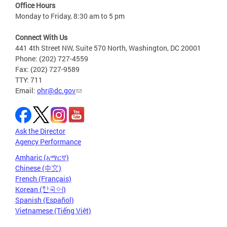
Office Hours
Monday to Friday, 8:30 am to 5 pm
Connect With Us
441 4th Street NW, Suite 570 North, Washington, DC 20001
Phone: (202) 727-4559
Fax: (202) 727-9589
TTY: 711
Email:
ohr@dc.gov
Ask the Director
Agency Performance
Amharic (አማርኛ)
Chinese (中文)
French (Français)
Korean (한국어)
Spanish (Español)
Vietnamese (Tiếng Việt)